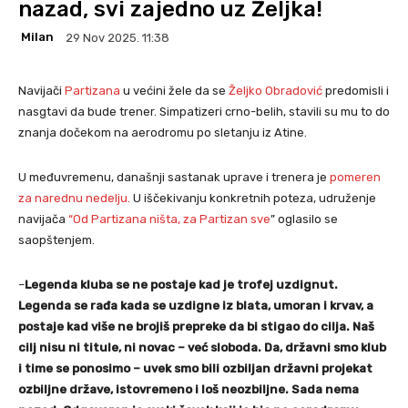
nazad, svi zajedno uz Željka!
Milan
29 Nov 2025. 11:38
Navijači
Partizana
u većini žele da se
Željko Obradović
predomisli i
nasgtavi da bude trener. Simpatizeri crno-belih, stavili su mu to do
znanja dočekom na aerodromu po sletanju iz Atine.
U međuvremenu, današnji sastanak uprave i trenera je
pomeren
z
a
narednu nedelju.
U iščekivanju konkretnih poteza, udruženje
navijača
“Od Partizana ništa, za Partizan sve
” oglasilo se
saopštenjem.
–
Legenda kluba se ne postaje kad je trofej uzdignut.
Legenda se rađa kada se uzdigne iz blata, umoran i krvav, a
postaje kad više ne brojiš prepreke da bi stigao do cilja. Naš
cilj nisu ni titule, ni novac – već sloboda. Da, državni smo klub
i time se ponosimo – uvek smo bili ozbiljan državni projekat
ozbiljne države, istovremeno i loš neozbiljne. Sada nema