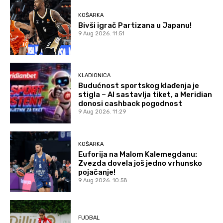
KOŠARKA
Bivši igrač Partizana u Japanu!
9 Aug 2026. 11:51
KLADIONICA
Budućnost sportskog klađenja je
stigla – AI sastavlja tiket, a Meridian
donosi cashback pogodnost
9 Aug 2026. 11:29
KOŠARKA
Euforija na Malom Kalemegdanu:
Zvezda dovela još jedno vrhunsko
pojačanje!
9 Aug 2026. 10:58
FUDBAL