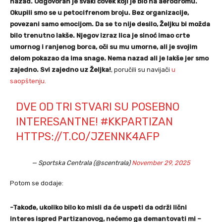
nazad. Odgovoran je svaki čovek koji je bio na aerodromu.
Okupili smo se u petocifrenom broju. Bez organizacije,
povezani samo emocijom. Da se to nije desilo, Željku bi možda
bilo trenutno lakše. Njegov izraz lica je sinoć imao crte
umornog i ranjenog borca, oči su mu umorne, ali je svojim
delom pokazao da ima snage. Nema nazad ali je lakše jer smo
zajedno. Svi zajedno uz Željka!
, poručili su navijači
u
saopštenju.
DVE OD TRI STVARI SU POSEBNO
INTERESANTNE!
#KKPARTIZAN
HTTPS://T.CO/JZENNK4AFP
— Sportska Centrala (@scentrala)
November 29, 2025
Potom se dodaje:
-Takođe, ukoliko bilo ko misli da će uspeti da održi lični
interes ispred Partizanovog, nećemo ga demantovati mi –