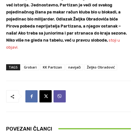
već istorija. Jednostavno, Partizan je veći od svakog
pojedinačnog člana pa makar račun kluba bio u blokadi, a
pojedinac bio milijarder. Odlazak Željka Obradovića biće
Pirova pobeda neprijatelja Partizana, a njegov ostanak –
naša! Ako treba sa juniorima i par stranaca do kraja sezone.
Niko više ne gleda na tabelu, već u pravcu slobode,
stoji u
objavi.
TAGS
Grobari
KK Partizan
navijači
Željko Obradović
POVEZANI ČLANCI