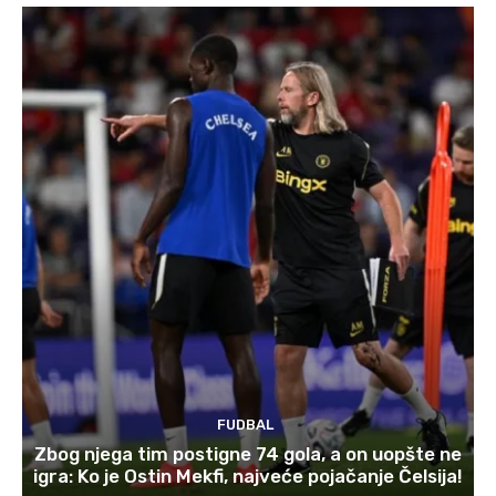
FUDBAL
Zbog njega tim postigne 74 gola, a on uopšte ne
igra: Ko je Ostin Mekfi, najveće pojačanje Čelsija!