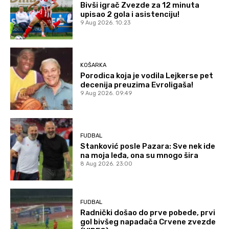
Bivši igrač Zvezde za 12 minuta
upisao 2 gola i asistenciju!
9 Aug 2026. 10:23
KOŠARKA
Porodica koja je vodila Lejkerse pet
decenija preuzima Evroligaša!
9 Aug 2026. 09:49
FUDBAL
Stanković posle Pazara: Sve nek ide
na moja leđa, ona su mnogo šira
8 Aug 2026. 23:00
FUDBAL
Radnički došao do prve pobede, prvi
gol bivšeg napadača Crvene zvezde