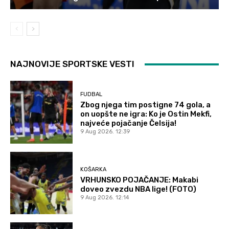
NAJNOVIJE SPORTSKE VESTI
FUDBAL
Zbog njega tim postigne 74 gola, a
on uopšte ne igra: Ko je Ostin Mekfi,
najveće pojačanje Čelsija!
9 Aug 2026. 12:39
KOŠARKA
VRHUNSKO POJAČANJE: Makabi
doveo zvezdu NBA lige! (FOTO)
9 Aug 2026. 12:14