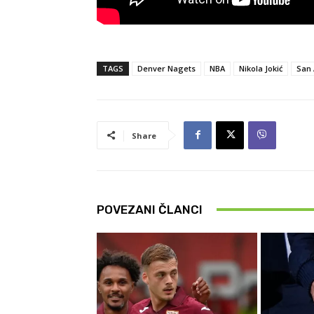
TAGS
Denver Nagets
NBA
Nikola Jokić
San 
Share
POVEZANI ČLANCI