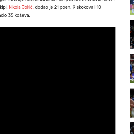
kipi.
Nikola Jokić,
dodao je 21 poen, 9 skokova i 10
acio 35 koševa.