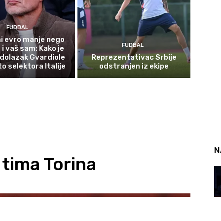
FUDBAL
i evro manje nego
FUDBAL
i vaš sam: Kako je
dolazak Gvardiole
Reprezentativac Srbije
o selektora Italije
odstranjen iz ekipe