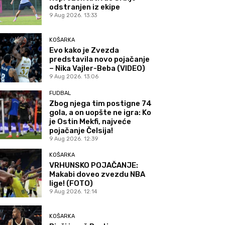
odstranjen iz ekipe
9 Aug 2026. 13:33
KOŠARKA
Evo kako je Zvezda
predstavila novo pojačanje
– Nika Vajler-Beba (VIDEO)
9 Aug 2026. 13:06
FUDBAL
Zbog njega tim postigne 74
gola, a on uopšte ne igra: Ko
je Ostin Mekfi, najveće
pojačanje Čelsija!
9 Aug 2026. 12:39
KOŠARKA
VRHUNSKO POJAČANJE:
Makabi doveo zvezdu NBA
lige! (FOTO)
9 Aug 2026. 12:14
KOŠARKA