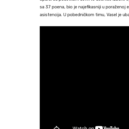
sa 37 poena, bio je najefikasniji u poraženoj e
asistencija. U pobedničkom timu, Vasel je ub