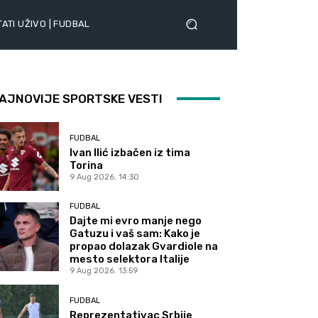
ATI UŽIVO | FUDBAL
AJNOVIJE SPORTSKE VESTI
FUDBAL
Ivan Ilić izbačen iz tima
Torina
9 Aug 2026. 14:30
FUDBAL
Dajte mi evro manje nego
Gatuzu i vaš sam: Kako je
propao dolazak Gvardiole na
mesto selektora Italije
9 Aug 2026. 13:59
FUDBAL
Reprezentativac Srbije