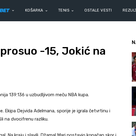
KOŠARKA
TENIS
OSTALE VESTI
REZULT
N
prosuo -15, Jokić na
nija 139:136 u uzbudljivom meču NBA kupa.
 Ekipa Dejvida Adelmana, sporije je igrala četvrtinu i
li na dvocifrenu razliku.
al. Na kraju i slavili. Džamal Mari postavio konačan skor i