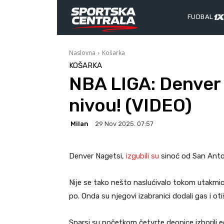
FUDBAL
Naslovna
Košarka
KOŠARKA
NBA LIGA: Denver 
nivou! (VIDEO)
Milan
29 Nov 2025. 07:57
Denver Nagetsi,
izgubili su
sinoć od San Anto
Nije se tako nešto naslućivalo tokom utakmice.
po. Onda su njegovi izabranici dodali gas i otiš
Sparsi su početkom četvrte deonice izborili eg