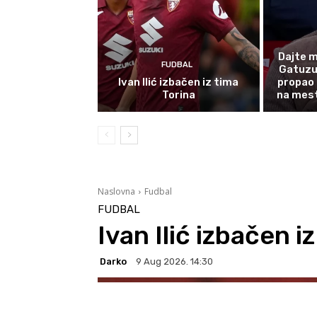
Dajte m
FUDBAL
Gatuzu 
Ivan Ilić izbačen iz tima
propao 
Torina
na mest