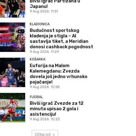
Bivši igrač Partizana u
Japanu!
9 Aug 2026. 11:51
KLADIONICA
Budućnost sportskog
klađenja je stigla – AI
sastavlja tiket, a Meridian
donosi cashback pogodnost
9 Aug 2026. 11:29
KOŠARKA
Euforija na Malom
Kalemegdanu: Zvezda
dovela još jedno vrhunsko
pojačanje!
9 Aug 2026. 10:58
FUDBAL
Bivši igrač Zvezde za 12
minuta upisao 2 gola i
asistenciju!
9 Aug 2026. 10:23
Učitaj još