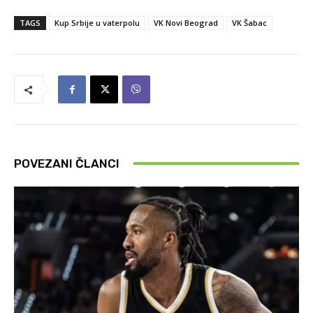
TAGS
Kup Srbije u vaterpolu
VK Novi Beograd
VK Šabac
POVEZANI ČLANCI