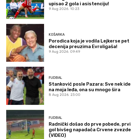
upisao 2 gola i asistenciju!
9 Aug 2026. 10:23
KOŠARKA
Porodica koja je vodila Lejkerse pet
decenija preuzima Evroligaša!
9 Aug 2026. 09:49
FUDBAL
Stanković posle Pazara: Sve nek ide
na moja leđa, ona su mnogo šira
8 Aug 2026. 23:00
FUDBAL
Radnički došao do prve pobede, prvi
gol bivšeg napadača Crvene zvezde
(VIDEO)