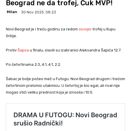
Beograd ne da trofej, Ćuk MVP!
Milan
30 Nov 2025. 08:23
Novi Beograd je i treću godinu za redom
osvojio
trofej u Kupu
Srbije.
Protiv
Šapca
u finalu, slavili su izabranici Aleksandra Šapića 12:7.
Po četvrtinama 2:3, 4:1, 4:1, 2:2.
Šabac je bolje počeo meč u Futogu. Novi Beograd drugom i trećom
četvrtinom prelomio utakmicu. U četvrtoj je bio egal, ali rival nije
mogao stići veliku prednost koja je iznosila i 10:5.