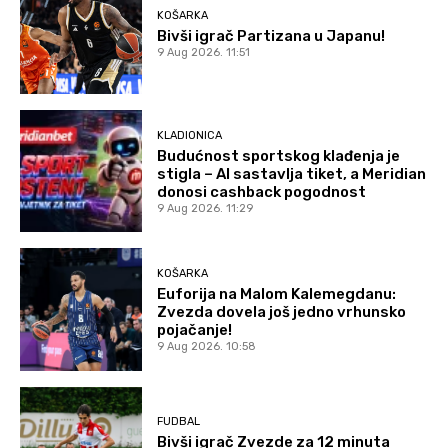
KOŠARKA
Bivši igrač Partizana u Japanu!
9 Aug 2026. 11:51
KLADIONICA
Budućnost sportskog klađenja je
stigla – AI sastavlja tiket, a Meridian
donosi cashback pogodnost
9 Aug 2026. 11:29
KOŠARKA
Euforija na Malom Kalemegdanu:
Zvezda dovela još jedno vrhunsko
pojačanje!
9 Aug 2026. 10:58
FUDBAL
Bivši igrač Zvezde za 12 minuta