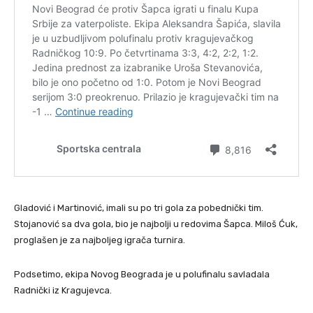
Gladović i Martinović, imali su po tri gola za pobednički tim.
Stojanović sa dva gola, bio je najbolji u redovima Šapca. Miloš Ćuk,
proglašen je za najboljeg igrača turnira.
Podsetimo, ekipa Novog Beograda je u polufinalu savladala
Radnički iz Kragujevca.