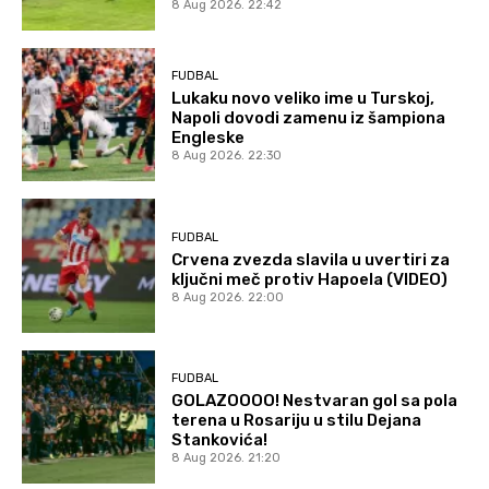
8 Aug 2026. 22:42
FUDBAL
Lukaku novo veliko ime u Turskoj,
Napoli dovodi zamenu iz šampiona
Engleske
8 Aug 2026. 22:30
FUDBAL
Crvena zvezda slavila u uvertiri za
ključni meč protiv Hapoela (VIDEO)
8 Aug 2026. 22:00
FUDBAL
GOLAZOOOO! Nestvaran gol sa pola
terena u Rosariju u stilu Dejana
Stankovića!
8 Aug 2026. 21:20