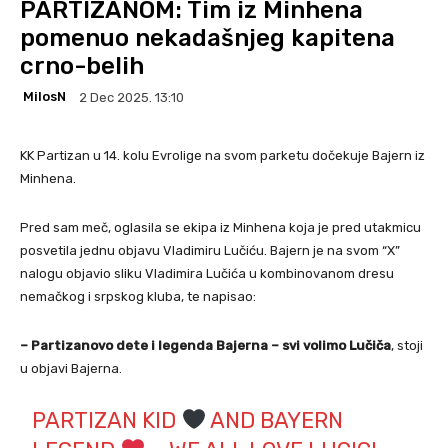
PARTIZANOM: Tim iz Minhena
pomenuo nekadašnjeg kapitena
crno-belih
MilosN
2 Dec 2025. 13:10
KK Partizan u 14. kolu Evrolige na svom parketu dočekuje Bajern iz
Minhena.
Pred sam meč, oglasila se ekipa iz Minhena koja je pred utakmicu
posvetila jednu objavu Vladimiru Lučiću. Bajern je na svom “X”
nalogu objavio sliku Vladimira Lučića u kombinovanom dresu
nemačkog i srpskog kluba, te napisao:
– Partizanovo dete i legenda Bajerna – svi volimo Lučiča
, stoji
u objavi Bajerna.
PARTIZAN KID
AND BAYERN