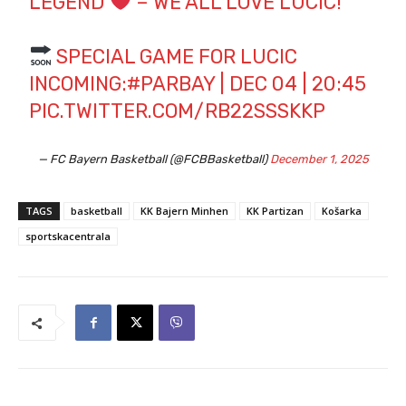
LEGEND
– WE ALL LOVE LUCIC!
SPECIAL GAME FOR LUCIC
INCOMING:
#PARBAY
| DEC 04 | 20:45
PIC.TWITTER.COM/RB22SSSKKP
— FC Bayern Basketball (@FCBBasketball)
December 1, 2025
TAGS
basketball
KK Bajern Minhen
KK Partizan
Košarka
sportskacentrala