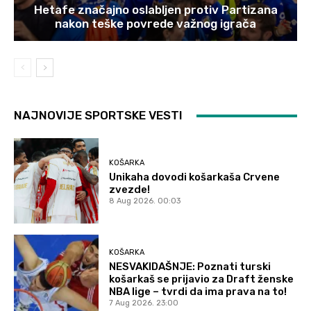
Hetafe značajno oslabljen protiv Partizana
nakon teške povrede važnog igrača
NAJNOVIJE SPORTSKE VESTI
KOŠARKA
Unikaha dovodi košarkaša Crvene
zvezde!
8 Aug 2026. 00:03
KOŠARKA
NESVAKIDAŠNJE: Poznati turski
košarkaš se prijavio za Draft ženske
NBA lige – tvrdi da ima prava na to!
7 Aug 2026. 23:00