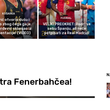
KOŠARKA
FUDBAL
ić otvorio dušu i
o zbog čega ga je
VELIKI PREOKRET: Rodri se
rđević sklanjao iz
seli u Španiju, ali neće
entacije! (VIDEO)
potpisati za Real Madrid!