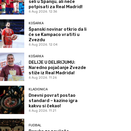
seli u Španiju, ali neće
potpisati za Real Madrid!
6 Aug 2026. 12:36
KOŠARKA
Španski novinar otkrio da li
će se Kampaco vratiti u
Zvezdu
6 Aug 2026. 12:04
KOŠARKA
DELIJE U DELIRIJUMU:
Naredno pojačanje Zvezde
stiže iz Real Madrida!
6 Aug 2026. 11:26
KLADIONICA
Dnevni povrat postao
standard – kazino igra
kakvu si čekao!
6 Aug 2026. 11:21
FUDBAL