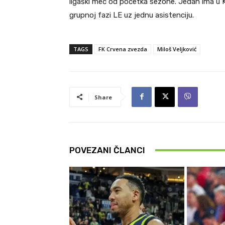
ligaški meč od početka sezone. Jedan ima u K
grupnoj fazi LE uz jednu asistenciju.
TAGS
FK Crvena zvezda
Miloš Veljković
Share
POVEZANI ČLANCI