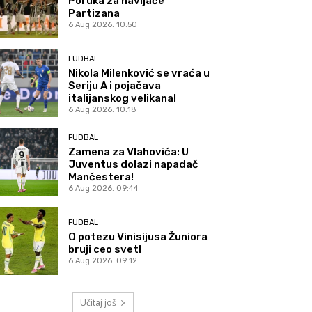
Poruka za navijače
Partizana
6 Aug 2026. 10:50
FUDBAL
Nikola Milenković se vraća u
Seriju A i pojačava
italijanskog velikana!
6 Aug 2026. 10:18
FUDBAL
Zamena za Vlahovića: U
Juventus dolazi napadač
Mančestera!
6 Aug 2026. 09:44
FUDBAL
O potezu Vinisijusa Žuniora
bruji ceo svet!
6 Aug 2026. 09:12
Učitaj još