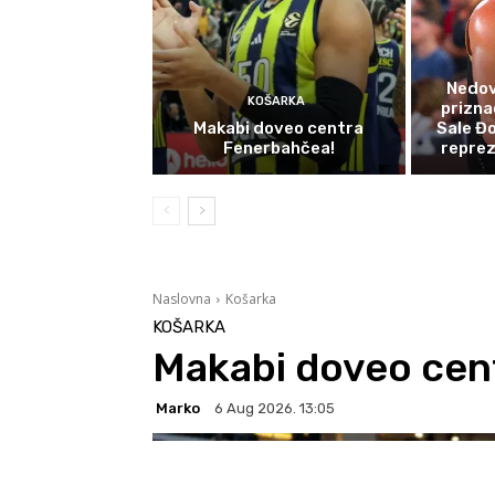
Nedov
KOŠARKA
prizna
Makabi doveo centra
Sale Đo
Fenerbahčea!
reprez