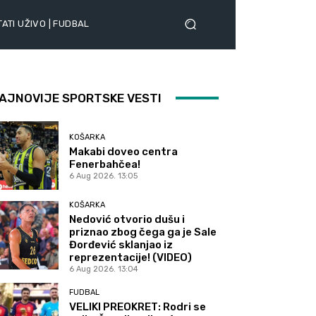
ATI UŽIVO | FUDBAL
AJNOVIJE SPORTSKE VESTI
KOŠARKA
Makabi doveo centra
Fenerbahčea!
6 Aug 2026. 13:05
KOŠARKA
Nedović otvorio dušu i
priznao zbog čega ga je Sale
Đorđević sklanjao iz
reprezentacije! (VIDEO)
6 Aug 2026. 13:04
FUDBAL
VELIKI PREOKRET: Rodri se