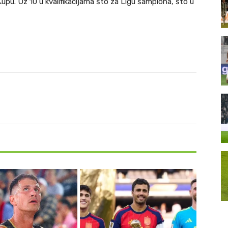
upu. Uz 10 u kvalifikacijama što za Ligu šampiona, što u