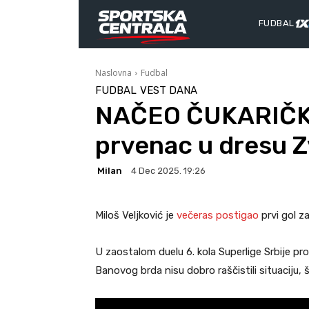
FUDBAL
Naslovna
Fudbal
FUDBAL
VEST DANA
NAČEO ČUKARIČKI:
prvenac u dresu Z
Milan
4 Dec 2025. 19:26
Miloš Veljković je
večeras postigao
prvi gol z
U zaostalom duelu 6. kola Superlige Srbije pr
Banovog brda nisu dobro raščistili situaciju, št