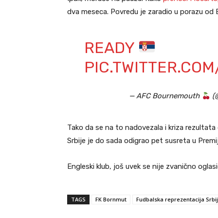
dva meseca. Povredu je zaradio u porazu od E
READY
PIC.TWITTER.CO
— AFC Bournemouth
(
Tako da se na to nadovezala i kriza rezulta
Srbije je do sada odigrao pet susreta u Premij
Engleski klub, još uvek se nije zvanično ogla
TAGS
FK Bornmut
Fudbalska reprezentacija Srbi