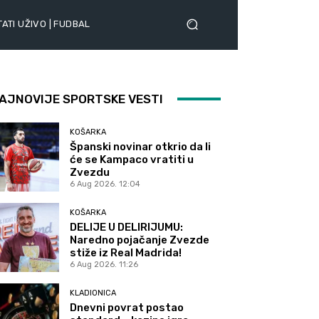
ATI UŽIVO | FUDBAL
AJNOVIJE SPORTSKE VESTI
KOŠARKA
Španski novinar otkrio da li
će se Kampaco vratiti u
Zvezdu
6 Aug 2026. 12:04
KOŠARKA
DELIJE U DELIRIJUMU:
Naredno pojačanje Zvezde
stiže iz Real Madrida!
6 Aug 2026. 11:26
KLADIONICA
Dnevni povrat postao