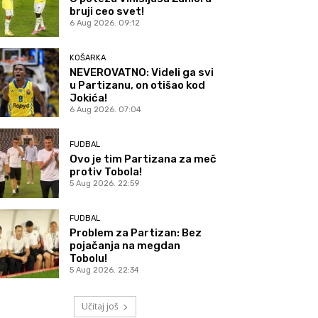
bruji ceo svet!
6 Aug 2026. 09:12
KOŠARKA
NEVEROVATNO: Videli ga svi
u Partizanu, on otišao kod
Jokića!
6 Aug 2026. 07:04
FUDBAL
Ovo je tim Partizana za meč
protiv Tobola!
5 Aug 2026. 22:59
FUDBAL
Problem za Partizan: Bez
pojačanja na megdan
Tobolu!
5 Aug 2026. 22:34
Učitaj još