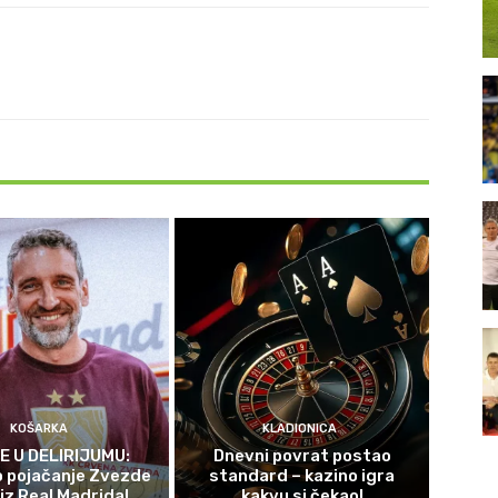
KOŠARKA
KLADIONICA
E U DELIRIJUMU:
Dnevni povrat postao
 pojačanje Zvezde
standard – kazino igra
 iz Real Madrida!
kakvu si čekao!