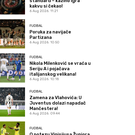
standard – kazino igra
kakvu si čekao!
6 Aug 2026. 11:21
FUDBAL
Poruka za navijače
Partizana
6 Aug 2026. 10:50
FUDBAL
Nikola Milenković se vraća u
Seriju A i pojačava
italijanskog velikana!
6 Aug 2026. 10:18
FUDBAL
Zamena za Vlahovića: U
Juventus dolazi napadač
Mančestera!
6 Aug 2026. 09:44
FUDBAL
O potezu Vinisijusa Žuniora