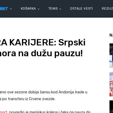
KOŠARKA
TENIS
OSTALE VESTI
REZULT
N
 KARIJERE: Srpski
ora na dužu pauzu!
no ove sezone dobija šansu kod Andonija Iraole u
i po transferu iz Crvene zvezde.
port,
povredio je meniskus kolena i čeka ga pauza do