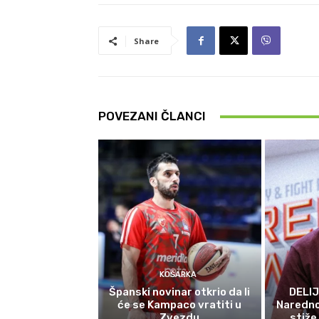
Share
POVEZANI ČLANCI
KOŠARKA
Španski novinar otkrio da li
DELIJ
će se Kampaco vratiti u
Naredno
Zvezdu
stiže