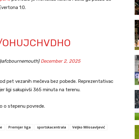
vertona 1:0.
M/OHUJCHVDHO
@afcbournemouth)
December 2, 2025
ta od pet vezanih mečeva bez pobede. Reprezentativac
er ligi sakupivši 365 minuta na terenu.
sio o stepenu povrede.
je
Premijer liga
sportskacentrala
Veljko Milosavljević