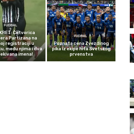
FUDBAL
KRET: Četvorica
FUDBAL
era Partizana na
oj registraciji u
Poznata cena Zvezdinog
ku, među njima i dva
pika iz ekipe hita Svetskog
ekivana imena!
prvenstva