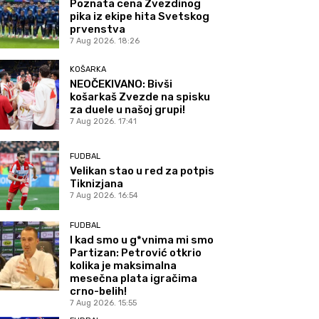
Poznata cena Zvezdinog
pika iz ekipe hita Svetskog
prvenstva
7 Aug 2026. 18:26
KOŠARKA
NEOČEKIVANO: Bivši
košarkaš Zvezde na spisku
za duele u našoj grupi!
7 Aug 2026. 17:41
FUDBAL
Velikan stao u red za potpis
Tiknizjana
7 Aug 2026. 16:54
FUDBAL
I kad smo u g*vnima mi smo
Partizan: Petrović otkrio
kolika je maksimalna
mesečna plata igračima
crno-belih!
7 Aug 2026. 15:55