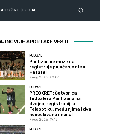
ATI UŽIVO | FUDBAL
AJNOVIJE SPORTSKE VESTI
FUDBAL
Partizan ne može da
registruje pojačanje ni za
Hetafe!
7 Aug 2026. 20:03
FUDBAL
PREOKRET: Četvorica
fudbalera Partizana na
dvojnoj registraciji u
Teleoptiku, među njima i dva
neočekivana imena!
7 Aug 2026. 19:15
FUDBAL