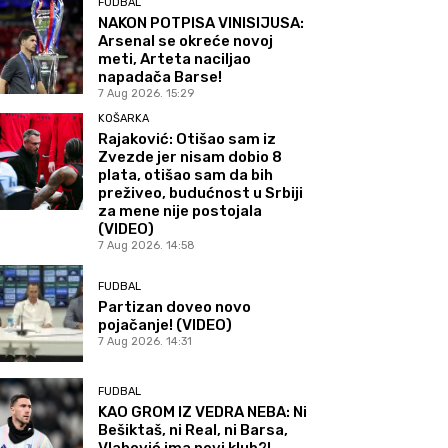
FUDBAL
NAKON POTPISA VINISIJUSA:
Arsenal se okreće novoj
meti, Arteta naciljao
napadača Barse!
7 Aug 2026. 15:29
KOŠARKA
Rajaković: Otišao sam iz
Zvezde jer nisam dobio 8
plata, otišao sam da bih
preživeo, budućnost u Srbiji
za mene nije postojala
(VIDEO)
7 Aug 2026. 14:58
FUDBAL
Partizan doveo novo
pojačanje! (VIDEO)
7 Aug 2026. 14:31
FUDBAL
KAO GROM IZ VEDRA NEBA: Ni
Bešiktaš, ni Real, ni Barsa,
Vlahović ima novi klub?!