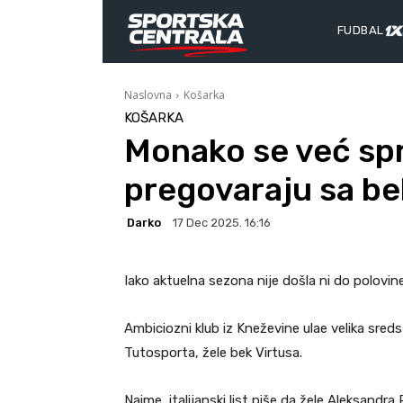
FUDBAL
Naslovna
Košarka
KOŠARKA
Monako se već sp
pregovaraju sa b
Darko
17 Dec 2025. 16:16
Iako aktuelna sezona nije došla ni do polovine
Ambiciozni klub iz Kneževine ulae velika sreds
Tutosporta, žele bek Virtusa.
Naime, italijanski list piše da žele Aleksandra 