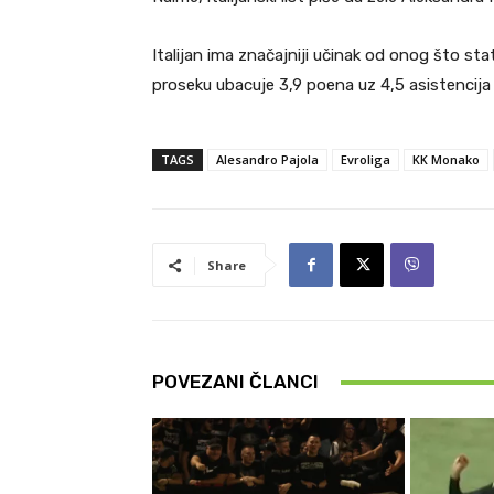
Italijan ima značajniji učinak od onog što sta
proseku ubacuje 3,9 poena uz 4,5 asistencija 
TAGS
Alesandro Pajola
Evroliga
KK Monako
Share
POVEZANI ČLANCI