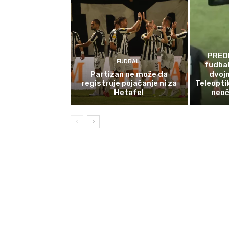
PREO
FUDBAL
fudbal
Partizan ne može da
dvojn
registruje pojačanje ni za
Teleopti
Hetafe!
neoč