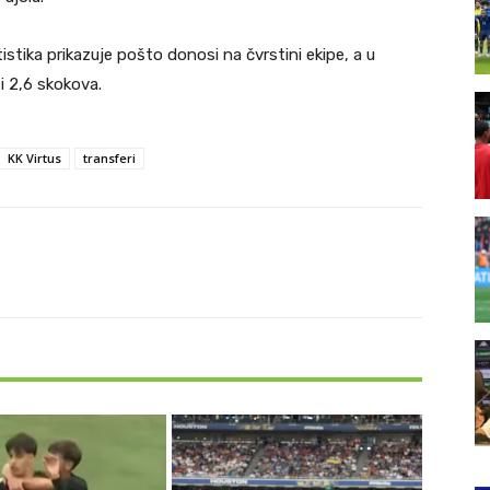
tistika prikazuje pošto donosi na čvrstini ekipe, a u
i 2,6 skokova.
KK Virtus
transferi