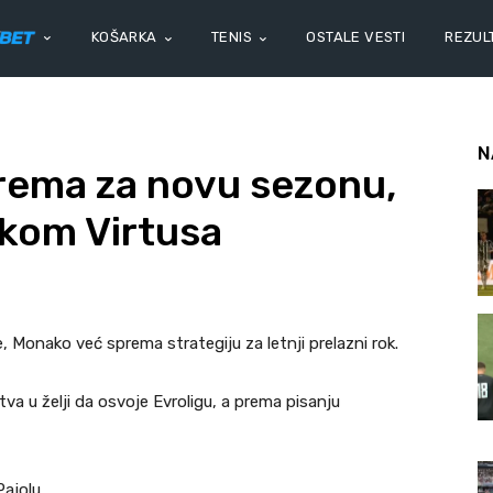
KOŠARKA
TENIS
OSTALE VESTI
REZULT
N
rema za novu sezonu,
ekom Virtusa
, Monako već sprema strategiju za letnji prelazni rok.
tva u želji da osvoje Evroligu, a prema pisanju
Pajolu.