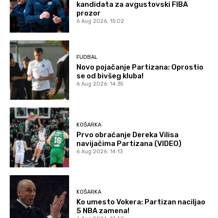
kandidata za avgustovski FIBA
prozor
6 Aug 2026. 15:02
FUDBAL
Novo pojačanje Partizana: Oprostio
se od bivšeg kluba!
6 Aug 2026. 14:35
KOŠARKA
Prvo obraćanje Dereka Vilisa
navijačima Partizana (VIDEO)
6 Aug 2026. 14:13
KOŠARKA
Ko umesto Vokera: Partizan naciljao
5 NBA zamena!