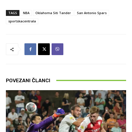
TAGS
NBA
Oklahoma Siti Tander
San Antonio Spars
sportskacentrala
POVEZANI ČLANCI