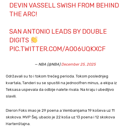
DEVIN VASSELL SWISH FROM BEHIND
THE ARC!
SAN ANTONIO LEADS BY DOUBLE
DIGITS
PIC.TWITTER.COM/AO06UQKXCF
— NBA (@NBA)
December 25, 2025
Održavali su to i tokom trećeg perioda. Tokom poslednjeg
kvartala, Tanderi su se spustili na jednocifren minus, a ekipa iz
Teksasa uspevala da odbije nalete rivala. Na kraju i ubedljivo
slavili.
Dieron Foks imao je 29 poena a Vembanijama 19 koševa uz 11
skokova. MVP Šej, ubacio je 22 koša uz 13 poena i 12 skokova
Hartenštajna.