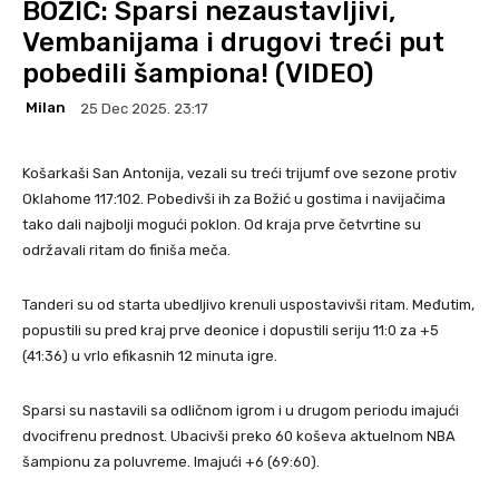
BOŽIĆ: Sparsi nezaustavljivi,
Vembanijama i drugovi treći put
pobedili šampiona! (VIDEO)
Milan
25 Dec 2025. 23:17
Košarkaši San Antonija, vezali su treći trijumf ove sezone protiv
Oklahome 117:102. Pobedivši ih za Božić u gostima i navijačima
tako dali najbolji mogući poklon. Od kraja prve četvrtine su
održavali ritam do finiša meča.
Tanderi su od starta ubedljivo krenuli uspostavivši ritam. Međutim,
popustili su pred kraj prve deonice i dopustili seriju 11:0 za +5
(41:36) u vrlo efikasnih 12 minuta igre.
Sparsi su nastavili sa odličnom igrom i u drugom periodu imajući
dvocifrenu prednost. Ubacivši preko 60 koševa aktuelnom NBA
šampionu za poluvreme. Imajući +6 (69:60).