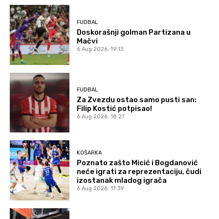
FUDBAL
Doskorašnji golman Partizana u
Mačvi
6 Aug 2026. 19:13
FUDBAL
Za Zvezdu ostao samo pusti san:
Filip Kostić potpisao!
6 Aug 2026. 18:27
KOŠARKA
Poznato zašto Micić i Bogdanović
neće igrati za reprezentaciju, čudi
izostanak mladog igrača
6 Aug 2026. 17:39