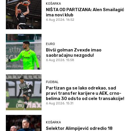
KOŠARKA
NIŠTA OD PARTIZANA: Alen Smailagić
ima novi klub
6 Aug 2026. 16:52
EURO
Bivši golman Zvexde imao
saobraćajnu nezgodu!
6 Aug 2026. 15:58
FUDBAL
Partizan ga se lako odrekao, sad
pravi transfer karijere u AEK, crno-
belima 30 odsto od cele transakcije!
6 Aug 2026. 15:31
KOŠARKA
Selektor Alimpijević odredio 18