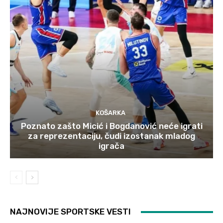
KOŠARKA
Poznato zašto Micić i Bogdanović neće igrati
za reprezentaciju, čudi izostanak mladog
igrača
NAJNOVIJE SPORTSKE VESTI