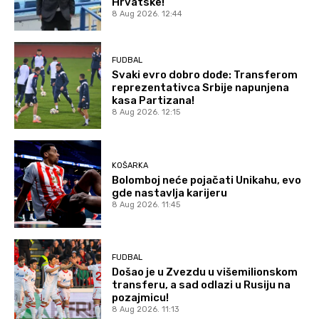
Hrvatske!
8 Aug 2026. 12:44
FUDBAL
Svaki evro dobro dođe: Transferom
reprezentativca Srbije napunjena
kasa Partizana!
8 Aug 2026. 12:15
KOŠARKA
Bolomboj neće pojačati Unikahu, evo
gde nastavlja karijeru
8 Aug 2026. 11:45
FUDBAL
Došao je u Zvezdu u višemilionskom
transferu, a sad odlazi u Rusiju na
pozajmicu!
8 Aug 2026. 11:13