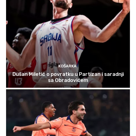
KOŠARKA
Dušan Miletić o povratku u Partizan i saradnji
sa Obradovićem