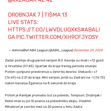
DROBNJAK 7 | TIŠMA 13
LIVE STATS:
HTTPS://T.CO/LWVDLUQXKS
#ABALI
GA
PIC.TWITTER.COM/XH9CFJYDSY
— AdmiralBet ABA League (@ABA_League)
December 29, 2025
Zadar počinje drugi period serijom 8:0. Kasnije su imali i +12 gosti
iz Hrvatske (57:45). Spartak do kraja trećeg perioda smanjio.
Potom i potpuno preokrenuo u četvrtoj deonici. Stekavši i +7
(76:69) na 2:21 do kraja. Mini serijom, prišli su Zadrani na -1 (76:75)
nakon bacanja Žganeca na 8 sekundi do kraja.
Potom je Ramljak promašio šut za pobedu. Tompson, Drobnjak i
Rebić imali su po 10 poena za pobedničku ekipu. Vladimir
Mihailović je završio meč sa 20 poena u timu Zadra.