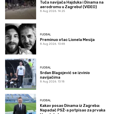
Tuča navijača Hajduka i Dinama na
aerodromu u Zagrebu! (VIDEO)
8 Aug 2026. 14:25
FUDBAL
Preminuo otac Lionela Mesija
8 Aug 2026. 13:48
FUDBAL
Srđan Blagojević se izvinio
navijačima
8 Aug 2026. 13:18
FUDBAL
Kakav posao Dinama iz Zagreba:
Napadač PSŽ-a potpisao za prvaka