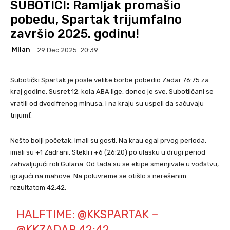
SUBOTICI: Ramljak promašio
pobedu, Spartak trijumfalno
završio 2025. godinu!
Milan
29 Dec 2025. 20:39
Subotički Spartak je posle velike borbe pobedio Zadar 76:75 za
kraj godine. Susret 12. kola ABA lige, doneo je sve. Subotiičani se
vratili od dvocifrenog minusa, i na kraju su uspeli da sačuvaju
trijumf.
Nešto bolji početak, imali su gosti. Na krau egal prvog perioda,
imali su +1 Zadrani. Stekli i +6 (26:20) po ulasku u drugi period
zahvaljujući roli Gulana. Od tada su se ekipe smenjivale u vođstvu,
igrajući na mahove. Na poluvreme se otišlo s nerešenim
rezultatom 42:42.
HALFTIME:
@KKSPARTAK
–
@KKZADAR
42:42