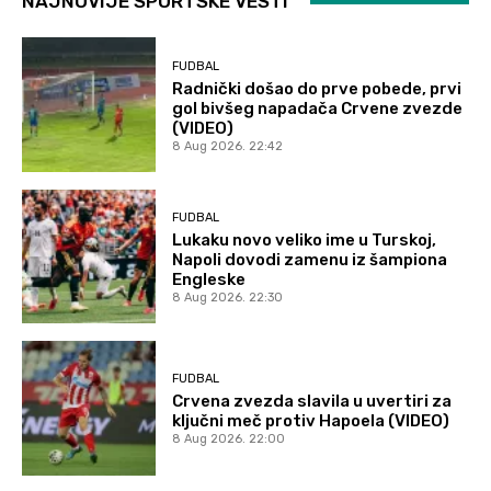
NAJNOVIJE SPORTSKE VESTI
FUDBAL
Radnički došao do prve pobede, prvi
gol bivšeg napadača Crvene zvezde
(VIDEO)
8 Aug 2026. 22:42
FUDBAL
Lukaku novo veliko ime u Turskoj,
Napoli dovodi zamenu iz šampiona
Engleske
8 Aug 2026. 22:30
FUDBAL
Crvena zvezda slavila u uvertiri za
ključni meč protiv Hapoela (VIDEO)
8 Aug 2026. 22:00