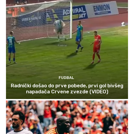
FUDBAL
Radnički došao do prve pobede, prvi gol bivšeg
napadača Crvene zvezde (VIDEO)