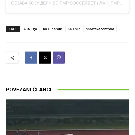
ОБЈАВА КОЈУ ДЕЛИ BC FMP SOCCERBET (@KK_FMP_BEOGRAD)
TAGS
ABA liga
KK Dinamik
KK FMP
sportskacentrala
POVEZANI ČLANCI