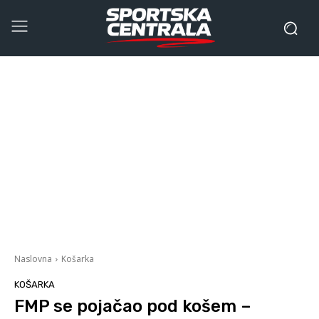
Naslovna
Košarka
KOŠARKA
FMP se pojačao pod košem –