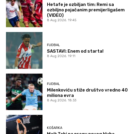
Hetafe je ozbiljan tim: Remi sa
ozbiljno pojačanim premijerligašem
(VIDEO)
8 Aug 2026. 19:45
FUDBAL
SASTAVI: Enem od starta!
8 Aug 2026. 19:11
FUDBAL
Milenkoviću stiže društvo vredno 40
miliona evra
8 Aug 2026. 18:33
KOŠARKA