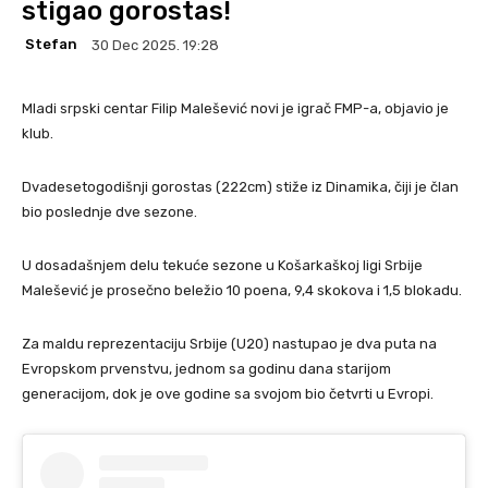
stigao gorostas!
Stefan
30 Dec 2025. 19:28
Mladi srpski centar Filip Malešević novi je igrač FMP-a, objavio je
klub.
Dvadesetogodišnji gorostas (222cm) stiže iz Dinamika, čiji je član
bio poslednje dve sezone.
U dosadašnjem delu tekuće sezone u Košarkaškoj ligi Srbije
Malešević je prosečno beležio 10 poena, 9,4 skokova i 1,5 blokadu.
Za maldu reprezentaciju Srbije (U20) nastupao je dva puta na
Evropskom prvenstvu, jednom sa godinu dana starijom
generacijom, dok je ove godine sa svojom bio četvrti u Evropi.