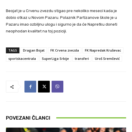
Beojat je u Crvenu zvezdu stigao pre nekoliko meseci kada je
dobio otkaz u Novom Pazaru. Polaznik Partizanove škole je u
Pazaru imao ozbiljnu ulogu i sigurno je da će Napretku doneti
neophodan kvalitet na toj poziciji.
TAGS
Dragan Bojat
FK Crvena zvezda
FK Napredak Kruševac
sportskacentrala
SuperLiga Srbije
transferi
Uroš Sremčević
POVEZANI ČLANCI