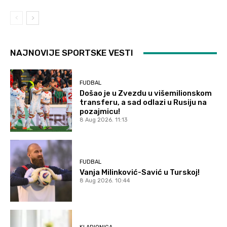
NAJNOVIJE SPORTSKE VESTI
FUDBAL
Došao je u Zvezdu u višemilionskom
transferu, a sad odlazi u Rusiju na
pozajmicu!
8 Aug 2026. 11:13
FUDBAL
Vanja Milinković-Savić u Turskoj!
8 Aug 2026. 10:44