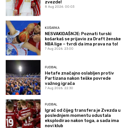
zvezde!
8 Aug 2026. 00:03
KOŠARKA
NESVAKIDAŠNJE: Poznati turski
košarkaš se prijavio za Draft ženske
NBA lige – tvrdi da ima prava na to!
7 Aug 2026. 23:00
FUDBAL
Hetafe značajno oslabljen protiv
Partizana nakon teške povrede
važnog igrača
7 Aug 2026. 22:30
FUDBAL
Igrač od čijeg transfera je Zvezda u
poslednjem momentu odustala
eksplodirao nakon toga, a sada ima
novi klub