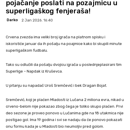
pojačanje poslati na pozajmicu u
superligaškog fenjeraša!
Darko
2 Jan 2026. 16:40
Crvena zvezda ima veliki broj igrača na platnom spisku i
iskoristiće januar da ih pošalju na poajmice kako bi skupili minute
superligaškom fudbalu.
Tako su odlučili da pošalju dvojicu igrača u poslednjeplasirani tim
Superlige – Napdak iz Kruševca.
U pitanju su napadač Uroš Sremčević i bek Dragan Bojat.
Sremčević, koji je plaćen Mladosti iz Lučana 2 miliona evra, nikad u
crveno-belom nije pokazao zbog čega je toliko skupo plaćen. Prvi
deo sezone je proveo ponovo u Lučanima gde na 18 utakmica nije
postigao gol. Ima 19 godina i svi se nadaju da će ponovo pokazati
onu formu kada je u Mladosti bio neumoljiv pred golom.