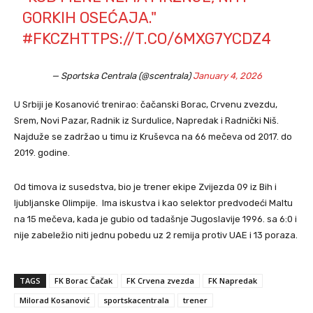
GORKIH OSEĆAJA."
#FKCZ
HTTPS://T.CO/6MXG7YCDZ4
— Sportska Centrala (@scentrala)
January 4, 2026
U Srbiji je Kosanović trenirao: čačanski Borac, Crvenu zvezdu,
Srem, Novi Pazar, Radnik iz Surdulice, Napredak i Radnički Niš.
Najduže se zadržao u timu iz Kruševca na 66 mečeva od 2017. do
2019. godine.
Od timova iz susedstva, bio je trener ekipe Zvijezda 09 iz Bih i
ljubljanske Olimpije. Ima iskustva i kao selektor predvodeći Maltu
na 15 mečeva, kada je gubio od tadašnje Jugoslavije 1996. sa 6:0 i
nije zabeležio niti jednu pobedu uz 2 remija protiv UAE i 13 poraza.
TAGS
FK Borac Čačak
FK Crvena zvezda
FK Napredak
Milorad Kosanović
sportskacentrala
trener