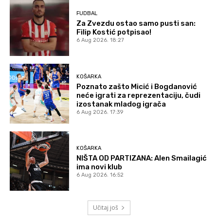
FUDBAL
Za Zvezdu ostao samo pusti san:
Filip Kostić potpisao!
6 Aug 2026. 18:27
KOŠARKA
Poznato zašto Micić i Bogdanović
neće igrati za reprezentaciju, čudi
izostanak mladog igrača
6 Aug 2026. 17:39
KOŠARKA
NIŠTA OD PARTIZANA: Alen Smailagić
ima novi klub
6 Aug 2026. 16:52
Učitaj još