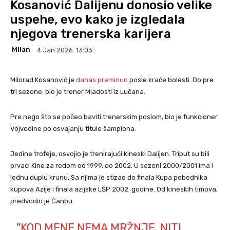
Kosanović Dalijenu donosio velike
uspehe, evo kako je izgledala
njegova trenerska karijera
Milan
4 Jan 2026. 13:03
Milorad Kosanović je
danas preminuo
posle kraće bolesti. Do pre
tri sezone, bio je trener Mladosti iz Lučana.
Pre nego što se počeo baviti trenerskim poslom, bio je funkcioner
Vojvodine po osvajanju titule šampiona.
Jedine trofeje, osvojio je trenirajući kineski Dalijen. Triput su bili
prvaci Kine za redom od 1999. do 2002. U sezoni 2000/2001 ima i
jednu duplu krunu. Sa njima je stizao do finala Kupa pobednika
kupova Azije i finala azijske LŠP 2002. godine. Od kineskih timova,
predvodio je Čanbu.
"KOD MENE NEMA MRŽNJE, NITI