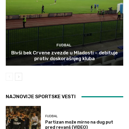
FUDBAL
Bivši bek Crvene zvezde u Mladosti – debituje
protiv doskorašnjeg kluba
NAJNOVIJE SPORTSKE VESTI
FUDBAL
Partizan može mirno na dug put
pred revanš (VIDEO)