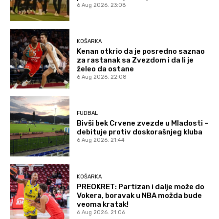
6 Aug 2026. 23:08
KOŠARKA
Kenan otkrio da je posredno saznao
za rastanak sa Zvezdom i da li je
želeo da ostane
6 Aug 2026. 22:08
FUDBAL
Bivši bek Crvene zvezde u Mladosti –
debituje protiv doskorašnjeg kluba
6 Aug 2026. 21:44
KOŠARKA
PREOKRET: Partizan i dalje može do
Vokera, boravak u NBA možda bude
veoma kratak!
6 Aug 2026. 21:06