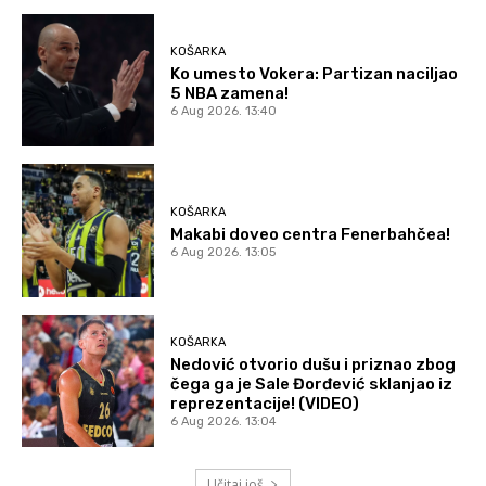
KOŠARKA
Ko umesto Vokera: Partizan naciljao
5 NBA zamena!
6 Aug 2026. 13:40
KOŠARKA
Makabi doveo centra Fenerbahčea!
6 Aug 2026. 13:05
KOŠARKA
Nedović otvorio dušu i priznao zbog
čega ga je Sale Đorđević sklanjao iz
reprezentacije! (VIDEO)
6 Aug 2026. 13:04
Učitaj još