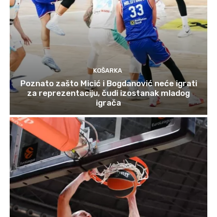
KOŠARKA
Poznato zašto Micić i Bogdanović neće igrati
za reprezentaciju, čudi izostanak mladog
igrača