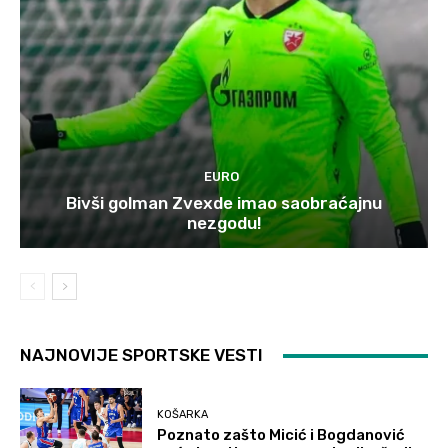
EURO
Bivši golman Zvexde imao saobraćajnu
nezgodu!
NAJNOVIJE SPORTSKE VESTI
KOŠARKA
Poznato zašto Micić i Bogdanović