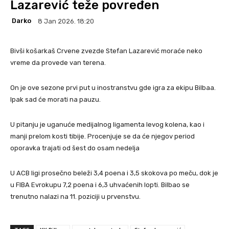
Lazarević teže povređen
Darko
8 Jan 2026. 18:20
Bivši košarkaš Crvene zvezde Stefan Lazarević moraće neko
vreme da provede van terena.
On je ove sezone prvi put u inostranstvu gde igra za ekipu Bilbaa.
Ipak sad će morati na pauzu.
U pitanju je uganuće medijalnog ligamenta levog kolena, kao i
manji prelom kosti tibije. Procenjuje se da će njegov period
oporavka trajati od šest do osam nedelja
U ACB ligi prosečno beleži 3,4 poena i 3,5 skokova po meču, dok je
u FIBA Evrokupu 7,2 poena i 6,3 uhvaćenih lopti. Bilbao se
trenutno nalazi na 11. poziciji u prvenstvu.