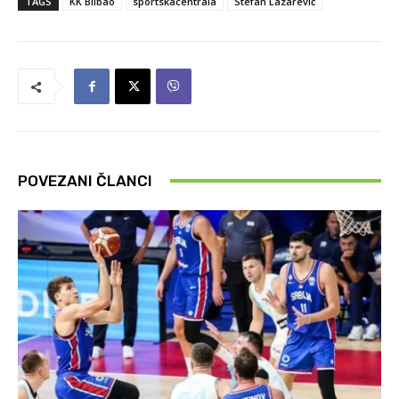
TAGS
KK Bilbao
sportskacentrala
Stefan Lazarević
POVEZANI ČLANCI