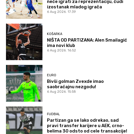
neće igrati za reprezentaciju, čudi
izostanak mladog igrača
6 Aug 2026. 17:39
KOŠARKA
NIŠTA OD PARTIZANA: Alen Smailagić
ima novi klub
6 Aug 2026. 16:52
EURO
Bivši golman Zvexde imao
saobraćajnu nezgodu!
6 Aug 2026. 15:58
FUDBAL
Partizan ga se lako odrekao, sad
pravi transfer karijere u AEK, crno-
belima 30 odsto od cele transakcije!