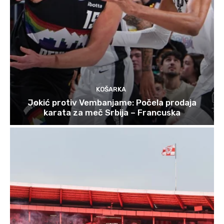
KOŠARKA
Jokić protiv Vembanjame: Počela prodaja
karata za meč Srbija – Francuska