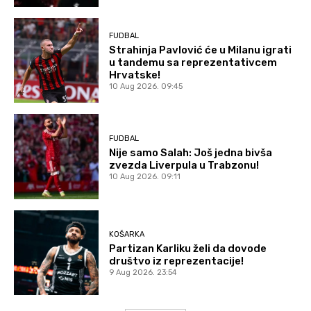
FUDBAL
Strahinja Pavlović će u Milanu igrati
u tandemu sa reprezentativcem
Hrvatske!
10 Aug 2026. 09:45
FUDBAL
Nije samo Salah: Još jedna bivša
zvezda Liverpula u Trabzonu!
10 Aug 2026. 09:11
KOŠARKA
Partizan Karliku želi da dovode
društvo iz reprezentacije!
9 Aug 2026. 23:54