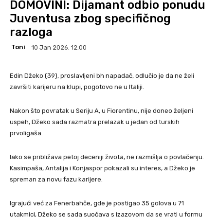
DOMOVINI: Dijamant odbio ponudu
Juventusa zbog specifičnog
razloga
Toni
10 Jan 2026. 12:00
Edin Džeko (39), proslavljeni bh napadač, odlučio je da ne želi
završiti karijeru na klupi, pogotovo ne u Italiji.
Nakon što povratak u Seriju A, u Fiorentinu, nije doneo željeni
uspeh, Džeko sada razmatra prelazak u jedan od turskih
prvoligaša.
Iako se približava petoj deceniji života, ne razmišlja o povlačenju.
Kasimpaša, Antalija i Konjaspor pokazali su interes, a Džeko je
spreman za novu fazu karijere.
Igrajući već za Fenerbahče, gde je postigao 35 golova u 71
utakmici, Džeko se sada suočava s izazovom da se vrati u formu