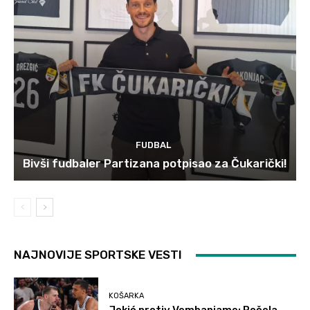
FUDBAL
Bivši fudbaler Partizana potpisao za Čukarički!
NAJNOVIJE SPORTSKE VESTI
KOŠARKA
Jokić protiv Vembanjame: Počela