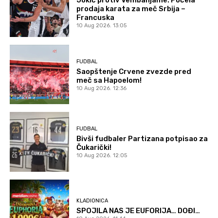
prodaja karata za meč Srbija –
Francuska
10 Aug 2026. 13:05
FUDBAL
Saopštenje Crvene zvezde pred
meč sa Hapoelom!
10 Aug 2026. 12:36
FUDBAL
Bivši fudbaler Partizana potpisao za
Čukarički!
10 Aug 2026. 12:05
KLADIONICA
SPOJILA NAS JE EUFORIJA… DOĐI…