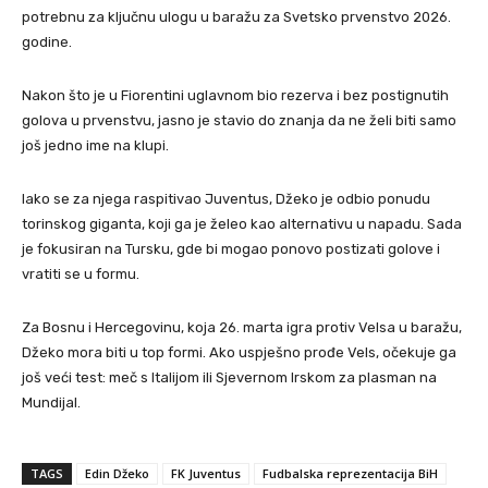
potrebnu za ključnu ulogu u baražu za Svetsko prvenstvo 2026.
godine.
Nakon što je u Fiorentini uglavnom bio rezerva i bez postignutih
golova u prvenstvu, jasno je stavio do znanja da ne želi biti samo
još jedno ime na klupi.
Iako se za njega raspitivao Juventus, Džeko je odbio ponudu
torinskog giganta, koji ga je želeo kao alternativu u napadu. Sada
je fokusiran na Tursku, gde bi mogao ponovo postizati golove i
vratiti se u formu.
Za Bosnu i Hercegovinu, koja 26. marta igra protiv Velsa u baražu,
Džeko mora biti u top formi. Ako uspješno prođe Vels, očekuje ga
još veći test: meč s Italijom ili Sjevernom Irskom za plasman na
Mundijal.
TAGS
Edin Džeko
FK Juventus
Fudbalska reprezentacija BiH