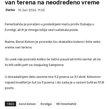
van terena na neodređeno vreme
Darko
10 Jan 2026. 11:00
Fenerbahče je poražen u poslednjem meču protiv Dubaija u
Evroligi, ali ih je mnogo lošija vest sačekala posle.
Naime, Bonzi Kolson je povredio tzv skakačko koleno i biće neko
vreme van terena.
Jo uvek nije poznato koliko će tačno pauzirati krilni centar ali će
to biti veliki peh za vlaajućeg šampiona.
U dosadašnjem delu sezone ima 9,2 poena uz 3,1 skok. Kolsonov
najveći kvalitet je šut za 3 poena, i do sada je u sezoni šutirao 51,8
posto.
TAGS
bonzi kolson
Evroliga
KK Fenerbahče