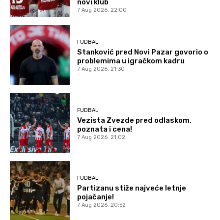
novi klub
7 Aug 2026. 22:00
FUDBAL
Stanković pred Novi Pazar govorio o
problemima u igračkom kadru
7 Aug 2026. 21:30
FUDBAL
Vezista Zvezde pred odlaskom,
poznata i cena!
7 Aug 2026. 21:02
FUDBAL
Partizanu stiže najveće letnje
pojačanje!
7 Aug 2026. 20:52