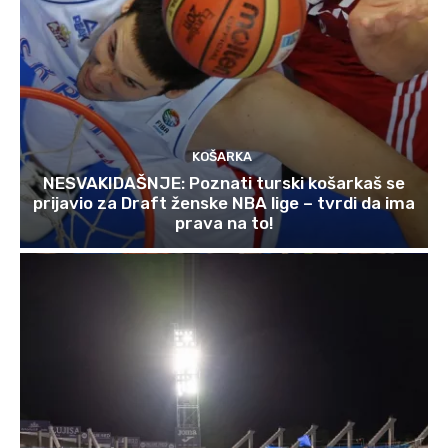
KOŠARKA
NESVAKIDAŠNJE: Poznati turski košarkaš se
prijavio za Draft ženske NBA lige – tvrdi da ima
prava na to!