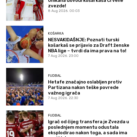
Unikaha dovodi košarkaša Crvene
zvezde!
8 Aug 2026. 00:03
KOŠARKA
NESVAKIDAŠNJE: Poznati turski
košarkaš se prijavio za Draft ženske
NBA lige – tvrdi da ima prava na to!
7 Aug 2026. 23:00
FUDBAL
Hetafe značajno oslabljen protiv
Partizana nakon teške povrede
važnog igrača
7 Aug 2026. 22:30
FUDBAL
Igrač od čijeg transfera je Zvezda u
poslednjem momentu odustala
eksplodirao nakon toga, a sada ima