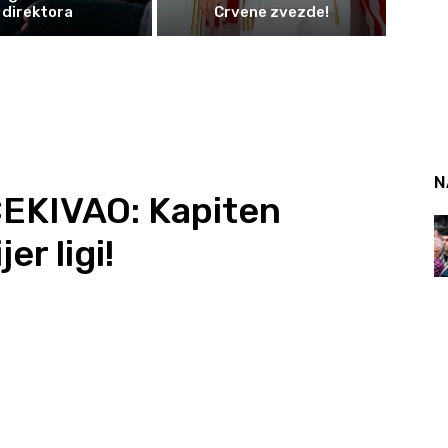
direktora
Crvene zvezde!