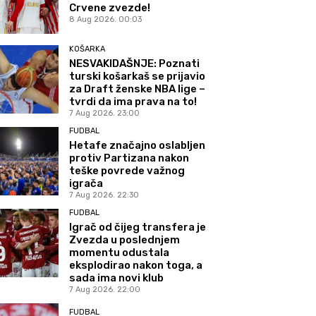
Crvene zvezde!
8 Aug 2026. 00:03
KOŠARKA
NESVAKIDAŠNJE: Poznati
turski košarkaš se prijavio
za Draft ženske NBA lige –
tvrdi da ima prava na to!
7 Aug 2026. 23:00
FUDBAL
Hetafe značajno oslabljen
protiv Partizana nakon
teške povrede važnog
igrača
7 Aug 2026. 22:30
FUDBAL
Igrač od čijeg transfera je
Zvezda u poslednjem
momentu odustala
eksplodirao nakon toga, a
sada ima novi klub
7 Aug 2026. 22:00
FUDBAL