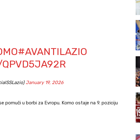
OMO
#AVANTILAZIO
M/QPVD5JA92R
cialSSLazio)
January 19, 2026
se pomuči u borbi za Evropu. Komo ostaje na 9. poziciju