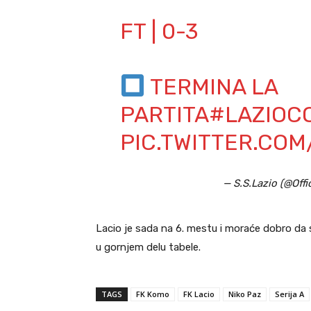
FT | 0-3
TERMINA LA
PARTITA
#LAZIOC
PIC.TWITTER.CO
— S.S.Lazio (@Offi
Lacio je sada na 6. mestu i moraće dobro da 
u gornjem delu tabele.
TAGS
FK Komo
FK Lacio
Niko Paz
Serija A