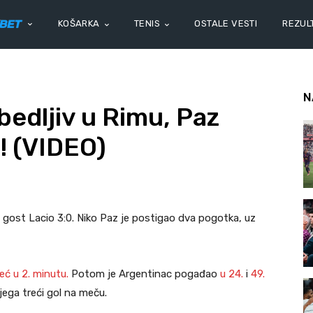
KOŠARKA
TENIS
OSTALE VESTI
REZULT
N
edljiv u Rimu, Paz
! (VIDEO)
o gost Lacio 3:0. Niko Paz je postigao dva pogotka, uz
eć u 2. minutu.
Potom je Argentinac pogađao
u 24.
i
49.
njega treći gol na meču.