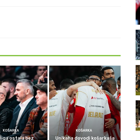
KOŠARKA
KOŠARKA
liga ostala bez
Unikaha dovodi košarkaša