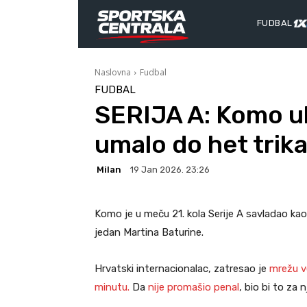
FUDBAL
Naslovna
Fudbal
FUDBAL
SERIJA A: Komo ub
umalo do het trika
Milan
19 Jan 2026. 23:26
Komo je u meču 21. kola Serije A savladao ka
jedan Martina Baturine.
Hrvatski internacionalac, zatresao je
mrežu v
minutu.
Da
nije promašio penal
, bio bi to za 