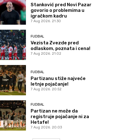
Stanković pred Novi Pazar
govorio o problemima u
igračkom kadru
7 Aug 2026. 21:30
FUDBAL
Vezista Zvezde pred
odlaskom, poznata i cena!
7 Aug 2026. 21:02
FUDBAL
Partizanu stiže najveće
letnje pojačanje!
7 Aug 2026. 20:52
FUDBAL
Partizan ne može da
registruje pojačanje ni za
Hetafe!
7 Aug 2026. 20:03