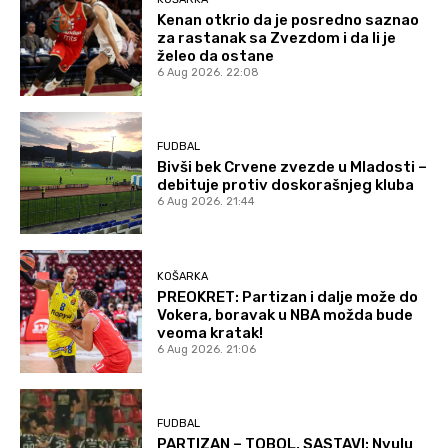
Kenan otkrio da je posredno saznao
za rastanak sa Zvezdom i da li je
želeo da ostane
6 Aug 2026. 22:08
FUDBAL
Bivši bek Crvene zvezde u Mladosti –
debituje protiv doskorašnjeg kluba
6 Aug 2026. 21:44
KOŠARKA
PREOKRET: Partizan i dalje može do
Vokera, boravak u NBA možda bude
veoma kratak!
6 Aug 2026. 21:06
FUDBAL
PARTIZAN – TOBOL, SASTAVI: Nvulu