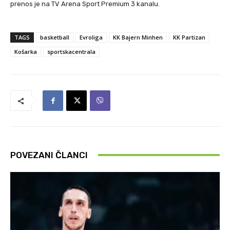
prenos je na TV Arena Sport Premium 3 kanalu.
TAGS
basketball
Evroliga
KK Bajern Minhen
KK Partizan
Košarka
sportskacentrala
POVEZANI ČLANCI