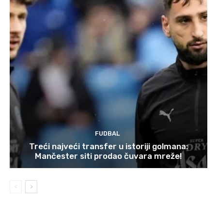
FUDBAL
Treći najveći transfer u istoriji golmana:
Mančester siti prodao čuvara mreže!