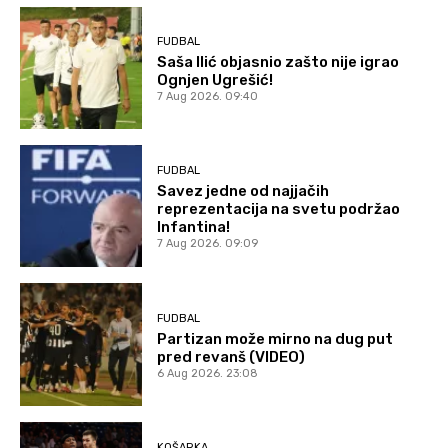
FUDBAL
Saša Ilić objasnio zašto nije igrao
Ognjen Ugrešić!
7 Aug 2026. 09:40
FUDBAL
Savez jedne od najjačih
reprezentacija na svetu podržao
Infantina!
7 Aug 2026. 09:09
FUDBAL
Partizan može mirno na dug put
pred revanš (VIDEO)
6 Aug 2026. 23:08
KOŠARKA