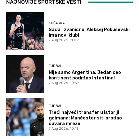
NAJNOVIJE SPORTSKE VESTI
KOŠARKA
Sada i zvanično: Aleksej Pokuševski
ima novi klub!
7 Aug 2026. 11:09
FUDBAL
Nije samo Argentina: Jedan ceo
kontinent podržao Infantina!
7 Aug 2026. 10:39
FUDBAL
Treći najveći transfer u istoriji
golmana: Mančester siti prodao
čuvara mreže!
7 Aug 2026. 10:11