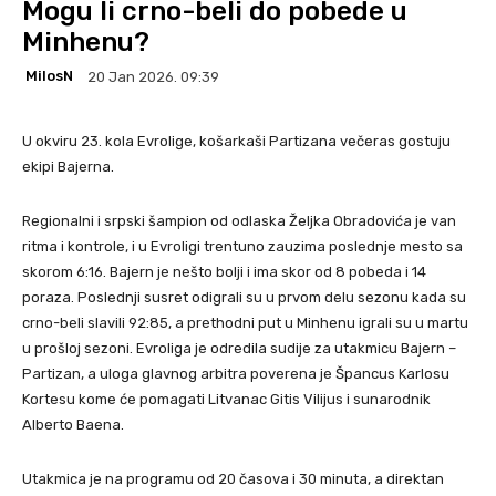
Mogu li crno-beli do pobede u
Minhenu?
MilosN
20 Jan 2026. 09:39
U okviru 23. kola Evrolige, košarkaši Partizana večeras gostuju
ekipi Bajerna.
Regionalni i srpski šampion od odlaska Željka Obradovića je van
ritma i kontrole, i u Evroligi trentuno zauzima poslednje mesto sa
skorom 6:16. Bajern je nešto bolji i ima skor od 8 pobeda i 14
poraza. Poslednji susret odigrali su u prvom delu sezonu kada su
crno-beli slavili 92:85, a prethodni put u Minhenu igrali su u martu
u prošloj sezoni. Evroliga je odredila sudije za utakmicu Bajern –
Partizan, a uloga glavnog arbitra poverena je Špancus Karlosu
Kortesu kome će pomagati Litvanac Gitis Vilijus i sunarodnik
Alberto Baena.
Utakmica je na programu od 20 časova i 30 minuta, a direktan