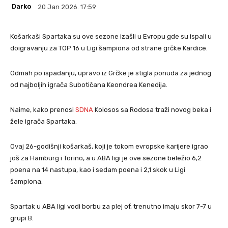
Darko
20 Jan 2026. 17:59
Košarkaši Spartaka su ove sezone izašli u Evropu gde su ispali u
doigravanju za TOP 16 u Ligi šampiona od strane grčke Kardice.
Odmah po ispadanju, upravo iz Grčke je stigla ponuda za jednog
od najboljih igrača Subotičana Keondrea Kenedija.
Naime, kako prenosi
SDNA
Kolosos sa Rodosa traži novog beka i
žele igrača Spartaka.
Ovaj 26-godišnji košarkaš, koji je tokom evropske karijere igrao
još za Hamburg i Torino, a u ABA ligi je ove sezone beležio 6,2
poena na 14 nastupa, kao i sedam poena i 2,1 skok u Ligi
šampiona.
Spartak u ABA ligi vodi borbu za plej of, trenutno imaju skor 7-7 u
grupi B.