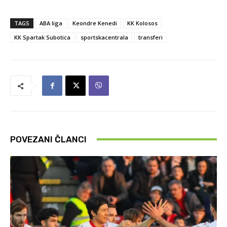
TAGS
ABA liga
Keondre Kenedi
KK Kolosos
KK Spartak Subotica
sportskacentrala
transferi
POVEZANI ČLANCI