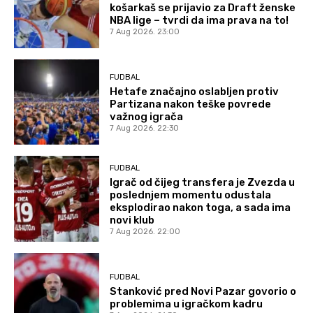
košarkaš se prijavio za Draft ženske
NBA lige – tvrdi da ima prava na to!
7 Aug 2026. 23:00
FUDBAL
Hetafe značajno oslabljen protiv
Partizana nakon teške povrede
važnog igrača
7 Aug 2026. 22:30
FUDBAL
Igrač od čijeg transfera je Zvezda u
poslednjem momentu odustala
eksplodirao nakon toga, a sada ima
novi klub
7 Aug 2026. 22:00
FUDBAL
Stanković pred Novi Pazar govorio o
problemima u igračkom kadru