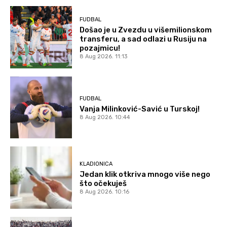
FUDBAL
Došao je u Zvezdu u višemilionskom
transferu, a sad odlazi u Rusiju na
pozajmicu!
8 Aug 2026. 11:13
FUDBAL
Vanja Milinković-Savić u Turskoj!
8 Aug 2026. 10:44
KLADIONICA
Jedan klik otkriva mnogo više nego
što očekuješ
8 Aug 2026. 10:16