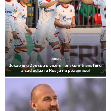
FUDBAL
Došao je u Zvezdu u višemilionskom transferu,
a sad odlazi u Rusiju na pozajmicu!