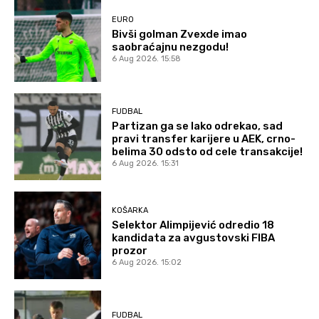
EURO
Bivši golman Zvexde imao
saobraćajnu nezgodu!
6 Aug 2026. 15:58
FUDBAL
Partizan ga se lako odrekao, sad
pravi transfer karijere u AEK, crno-
belima 30 odsto od cele transakcije!
6 Aug 2026. 15:31
KOŠARKA
Selektor Alimpijević odredio 18
kandidata za avgustovski FIBA
prozor
6 Aug 2026. 15:02
FUDBAL