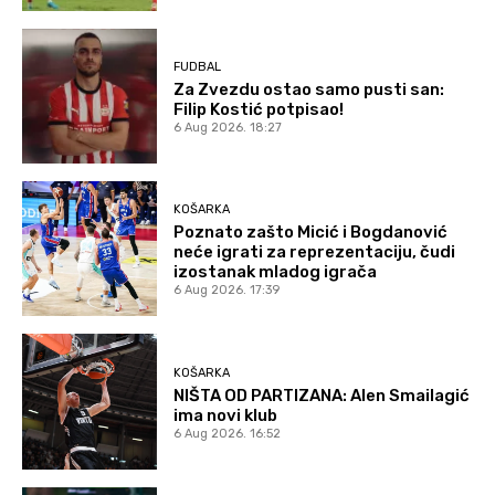
FUDBAL
Za Zvezdu ostao samo pusti san:
Filip Kostić potpisao!
6 Aug 2026. 18:27
KOŠARKA
Poznato zašto Micić i Bogdanović
neće igrati za reprezentaciju, čudi
izostanak mladog igrača
6 Aug 2026. 17:39
KOŠARKA
NIŠTA OD PARTIZANA: Alen Smailagić
ima novi klub
6 Aug 2026. 16:52