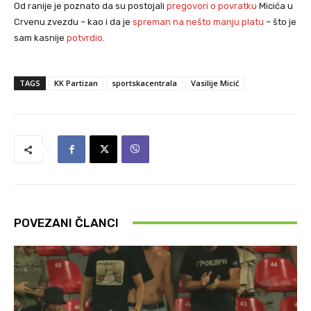
Od ranije je poznato da su postojali
pregovori o povratku
Micića u
Crvenu zvezdu – kao i da je
spreman na nešto manju platu
– što je
sam kasnije
potvrdio
.
TAGS
KK Partizan
sportskacentrala
Vasilije Micić
POVEZANI ČLANCI