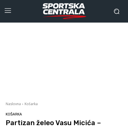
Naslovna
Košarka
KOŠARKA
Partizan želeo Vasu Micića –