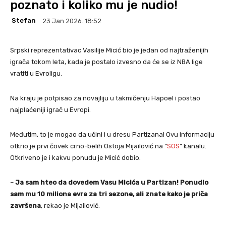
poznato i koliko mu je nudio!
Stefan
23 Jan 2026. 18:52
Srpski reprezentativac Vasilije Micić bio je jedan od najtraženijih
igrača tokom leta, kada je postalo izvesno da će se iz NBA lige
vratiti u Evroligu.
Na kraju je potpisao za novajliju u takmičenju Hapoel i postao
najplaćeniji igrač u Evropi.
Međutim, to je mogao da učini i u dresu Partizana! Ovu informaciju
otkrio je prvi čovek crno-belih Ostoja Mijailović na “
SOS
” kanalu.
Otkriveno je i kakvu ponudu je Micić dobio.
–
Ja sam hteo da dovedem Vasu Micića u Partizan! Ponudio
sam mu 10 miliona evra za tri sezone, ali znate kako je priča
završena
, rekao je Mijailović.