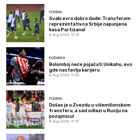
FUDBAL
Svaki evro dobro dođe: Transferom
reprezentativca Srbije napunjena
kasa Partizana!
8 Aug 2026. 12:15
KOŠARKA
Bolomboj neće pojačati Unikahu, evo
gde nastavlja karijeru
8 Aug 2026. 11:45
FUDBAL
Došao je u Zvezdu u višemilionskom
transferu, a sad odlazi u Rusiju na
pozajmicu!
8 Aug 2026. 11:13