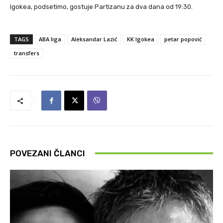
Igokea, podsetimo, gostuje Partizanu za dva dana od 19:30.
TAGS
ABA liga
Aleksandar Lazić
KK Igokea
petar popović
transfers
POVEZANI ČLANCI