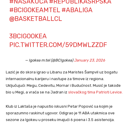
#NAŠAKUĆA
#REPUBLIKASRPSKA
#BCIGOKEAMTEL
#ABALIGA
@BASKETBALLCL
3BCIGOOKEA
PIC.TWITTER.COM/59DMWLZZDF
— Igokea m:tel (@BCIgokea)
January 23, 2026
Lazić je do skora igrao u Libanu za Maristes Šampvil uz bogatu
internacionalnu karijeru i nastupe za timove iz regiona.
Uključujući: Megu, Cedevitu, Mornar i Budućnost. Musić je takođe
bio u Megi, a vraća se na Jadran iz
slovačkog tima Patrioti Levice.
Klub iz Laktaša je napustio iskusni Petar Popović sa kojim je
sporazumno raskinut ugovor. Odigrao je 11 ABA utakmica ove
sezone za Igokeu u proseku imajući 6 poena i 3.5 asistencija.