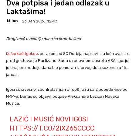
Dva potpisa i jedan odlazak u
Laktašima!
Milan
23 Jan 2026. 12:48
Drugi meč u nedelju dana sa crno-belima
Košarkaši Igokee,
porazom od SC Derbija napravili su lošu uvertiru
pred gostovanje Partizanu. Sada u redovnom susretu ABA lige, jer
je onaj pre nedelju dana bio pomeran iz prvog dela sezone za 16.
januar.
Igosi su izvesno izborili plasman u Top8 fazu sa 2 pobede više od
FMP-a. Danas su objavili potpise Aleksandra Lazića i Novaka
Musića.
LAZIĆ I MUSIĆ NOVI IGOSI
HTTPS://T.CO/2IXZ65CCCC