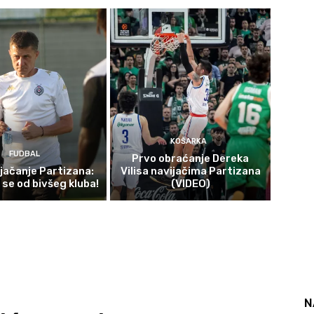
KOŠARKA
FUDBAL
Prvo obraćanje Dereka
jačanje Partizana:
Vilisa navijačima Partizana
 se od bivšeg kluba!
(VIDEO)