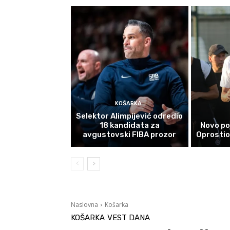
KOŠARKA
Selektor Alimpijević odredio
18 kandidata za
Novo po
avgustovski FIBA prozor
Oprostio