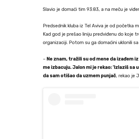
Slavio je domaći tim 93:83, a na meču je viđe
Predsednik kluba iz Tel Aviva je od početka m
Kad god je prešao liniju predviđenu do koje tr
organizaciji. Potom su ga domaćini uklonili s
–
Ne znam, tražili su od mene da izađem iz
me izbacuju. Jalon mi je rekao: ‘Izlaziš sa u
da sam otišao da uzmem punjač
, rekao je 