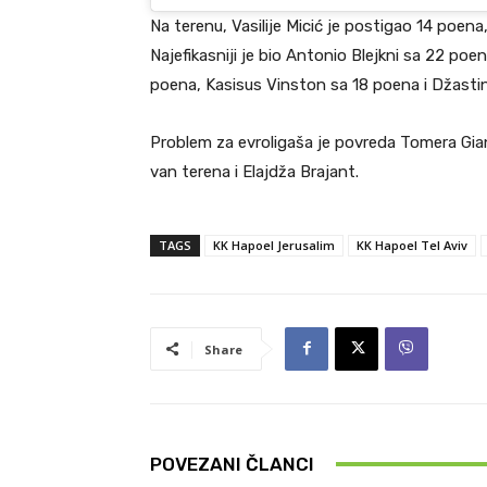
Na terenu, Vasilije Micić je postigao 14 poena,
Najefikasniji je bio Antonio Blejkni sa 22 po
poena, Kasisus Vinston sa 18 poena i Džastin
Problem za evroligaša je povreda Tomera Gian
van terena i Elajdža Brajant.
TAGS
KK Hapoel Jerusalim
KK Hapoel Tel Aviv
Share
POVEZANI ČLANCI