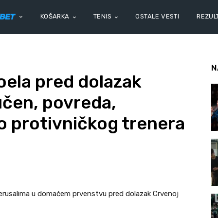
KOŠARKA
TENIS
OSTALE VESTI
REZULT
N
ela pred dolazak
jučen, povreda,
 protivničkog trenera
 Jerusalima u domaćem prvenstvu pred dolazak Crvenoj