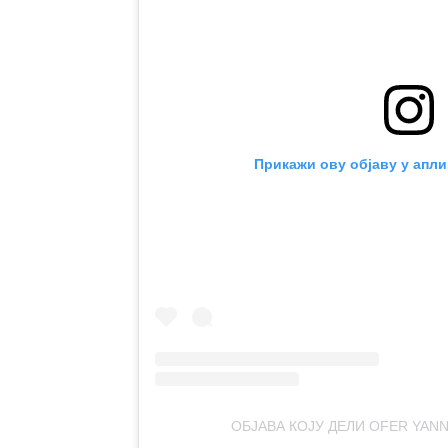
Прикажи ову објаву у апли
ОБЈАВА КОЈУ ДЕЛИ OFER YAN