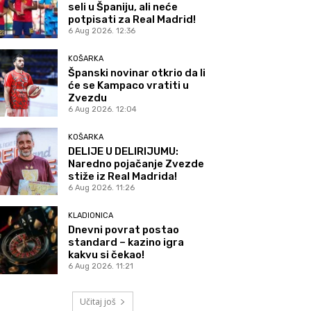
seli u Španiju, ali neće
potpisati za Real Madrid!
6 Aug 2026. 12:36
KOŠARKA
Španski novinar otkrio da li
će se Kampaco vratiti u
Zvezdu
6 Aug 2026. 12:04
KOŠARKA
DELIJE U DELIRIJUMU:
Naredno pojačanje Zvezde
stiže iz Real Madrida!
6 Aug 2026. 11:26
KLADIONICA
Dnevni povrat postao
standard – kazino igra
kakvu si čekao!
6 Aug 2026. 11:21
Učitaj još