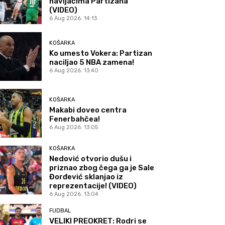
navijačima Partizana
(VIDEO)
6 Aug 2026. 14:13
KOŠARKA
Ko umesto Vokera: Partizan
naciljao 5 NBA zamena!
6 Aug 2026. 13:40
KOŠARKA
Makabi doveo centra
Fenerbahčea!
6 Aug 2026. 13:05
KOŠARKA
Nedović otvorio dušu i
priznao zbog čega ga je Sale
Đorđević sklanjao iz
reprezentacije! (VIDEO)
6 Aug 2026. 13:04
FUDBAL
VELIKI PREOKRET: Rodri se