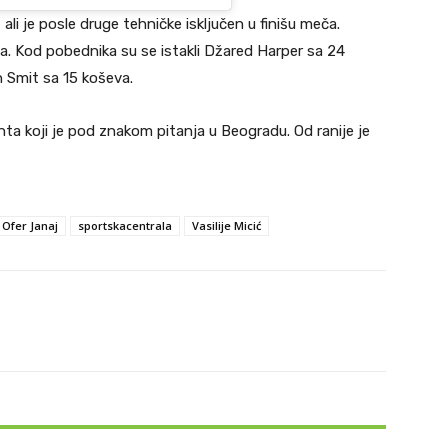
 ali je posle druge tehničke isključen u finišu meča.
ena. Kod pobednika su se istakli Džared Harper sa 24
 Smit sa 15 koševa.
ta koji je pod znakom pitanja u Beogradu. Od ranije je
Ofer Janaj
sportskacentrala
Vasilije Micić