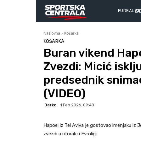
FUDBAL
Naslovna
Košarka
KOŠARKA
Buran vikend Hapo
Zvezdi: Micić iskl
predsednik snimao
(VIDEO)
Darko
1 Feb 2026. 09:40
Hapoel iz Tel Aviva je gostovao imenjaku iz
zvezdi u utorak u Evroligi.