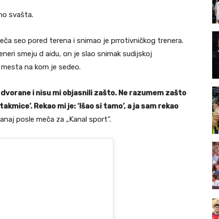
no svašta.
eča seo pored terena i snimao je prrotivničkog trenera.
eneri smeju d aidu, on je slao snimak sudijskoj
a mesta na kom je sedeo.
 dvorane i nisu mi objasnili zašto. Ne razumem zašto
takmice’. Rekao mi je: ‘Išao si tamo’, a ja sam rekao
Janaj posle meča za „Kanal sport“.