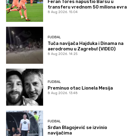
Feran Tores napustio Barsu u
transferu vrednom 50 miliona evra
8 Aug 2026. 15:04
FUDBAL
Tuča navijača Hajduka i Dinama na
aerodromu u Zagrebu! (VIDEO)
8 Aug 2026. 14:25
FUDBAL
Preminuo otac Lionela Mesija
8 Aug 2026. 13:48
FUDBAL
Srđan Blagojević se izvinio
navijačima