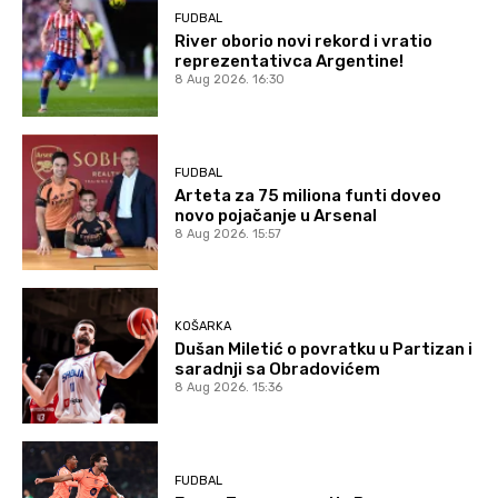
FUDBAL
River oborio novi rekord i vratio
reprezentativca Argentine!
8 Aug 2026. 16:30
FUDBAL
Arteta za 75 miliona funti doveo
novo pojačanje u Arsenal
8 Aug 2026. 15:57
KOŠARKA
Dušan Miletić o povratku u Partizan i
saradnji sa Obradovićem
8 Aug 2026. 15:36
FUDBAL