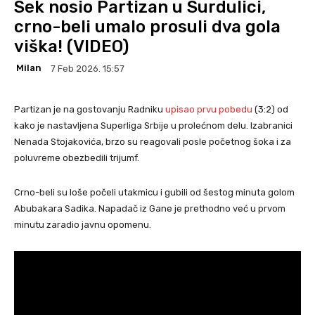
Sek nosio Partizan u Surdulici,
crno-beli umalo prosuli dva gola
viška! (VIDEO)
Milan
7 Feb 2026. 15:57
Partizan je na gostovanju Radniku
upisao prvu pobedu
(3:2) od
kako je nastavljena Superliga Srbije u prolećnom delu. Izabranici
Nenada Stojakovića, brzo su reagovali posle početnog šoka i za
poluvreme obezbedili trijumf.
Crno-beli su loše počeli utakmicu i gubili od šestog minuta golom
Abubakara Sadika. Napadač iz Gane je prethodno već u prvom
minutu zaradio javnu opomenu.