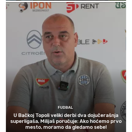
FUDBAL
U Bačkoj Topoli veliki derbi dva dojučerašnja
superligaša, Milijaš poručuje: Ako hoćemo prvo
mesto, moramo da gledamo sebe!