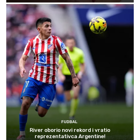
FUDBAL
River oborio novi rekord i vratio
reprezentativca Argentine!