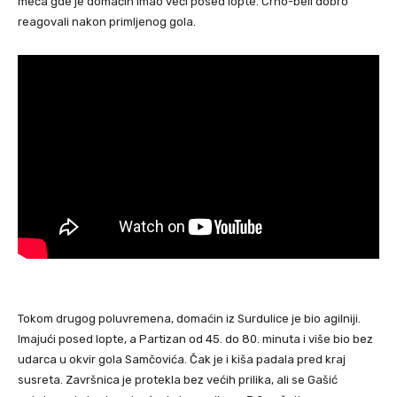
meča gde je domaćin imao veći posed lopte. Crno-beli dobro
reagovali nakon primljenog gola.
Tokom drugog poluvremena, domaćin iz Surdulice je bio agilniji.
Imajući posed lopte, a Partizan od 45. do 80. minuta i više bio bez
udarca u okvir gola Samčovića. Čak je i kiša padala pred kraj
susreta. Završnica je protekla bez većih prilika, ali se Gašić