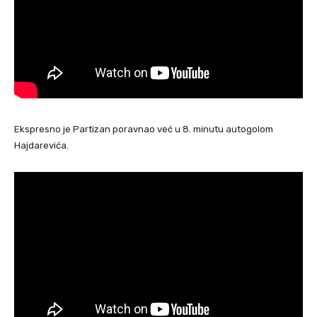
Ekspresno je Partizan poravnao već u 8. minutu autogolom
Hajdarevića.