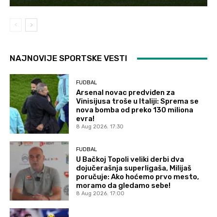
NAJNOVIJE SPORTSKE VESTI
FUDBAL
Arsenal novac predviđen za
Vinisijusa troše u Italiji: Sprema se
nova bomba od preko 130 miliona
evra!
8 Aug 2026. 17:30
FUDBAL
U Bačkoj Topoli veliki derbi dva
dojučerašnja superligaša, Milijaš
poručuje: Ako hoćemo prvo mesto,
moramo da gledamo sebe!
8 Aug 2026. 17:00