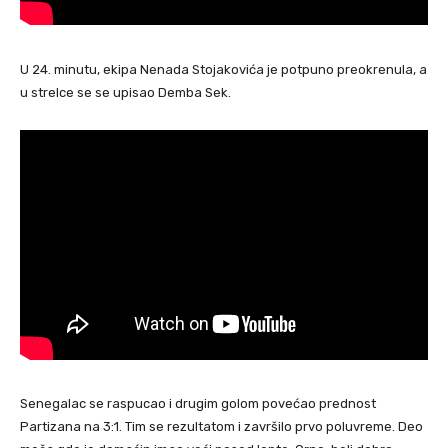
U 24. minutu, ekipa Nenada Stojakovića je potpuno preokrenula, a
u strelce se se upisao Demba Sek.
Senegalac se raspucao i drugim golom povećao prednost
Partizana na 3:1. Tim se rezultatom i završilo prvo poluvreme. Deo