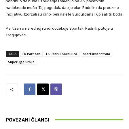
pobrinuo da bude uzbuđenja i smanjio na 3:2 početkom
nadoknade meča. Taj pogodak, dao je elan Radniku da preuzme
inicijativu. Izdržali su crno-beli nalete Surduličana i upisali tri boda.
Partizan u narednoj rundi dočekuje Spartak. Radnik putuje u
Kragujevac.
TAGS
FK Partizan
FK Radnik Surdulica
sportskacentrala
SuperLiga Srbije
POVEZANI ČLANCI