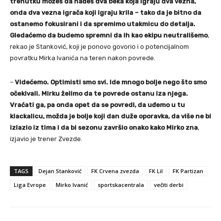
trenutku možeš da nađeš dva beka koja igraju dva vezna,
onda dva vezna igrača koji igraju krila – tako da je bitno da
ostanemo fokusirani i da spremimo utakmicu do detalja.
Gledaćemo da budemo spremni da ih kao ekipu neutrališemo
,
rekao je Stanković, koji je ponovo govorio i o potencijalnom
povratku Mirka Ivanića na teren nakon povrede.
–
Videćemo. Optimisti smo svi. Ide mnogo bolje nego što smo
očekivali. Mirku želimo da te povrede ostanu iza njega.
Vraćati ga, pa onda opet da se povredi, da uđemo u tu
klackalicu, možda je bolje koji dan duže oporavka, da više ne bi
izlazio iz tima i da bi sezonu završio onako kako Mirko zna
,
izjavio je trener Zvezde.
TAGS
Dejan Stanković
FK Crvena zvezda
FK Lil
FK Partizan
Liga Evrope
Mirko Ivanić
sportskacentrala
večiti derbi