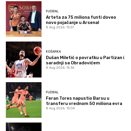
FUDBAL
Arteta za 75 miliona funti doveo
novo pojačanje u Arsenal
8 Aug 2026. 15:57
KOŠARKA
Dušan Miletić o povratku u Partizan i
saradnji sa Obradovićem
8 Aug 2026. 15:36
FUDBAL
Feran Tores napustio Barsu u
transferu vrednom 50 miliona evra
8 Aug 2026. 15:04