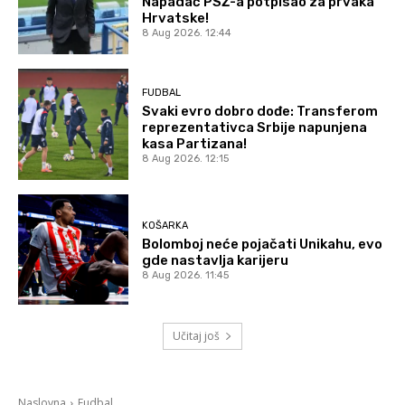
Napadač PSŽ-a potpisao za prvaka
Hrvatske!
8 Aug 2026. 12:44
FUDBAL
Svaki evro dobro dođe: Transferom
reprezentativca Srbije napunjena
kasa Partizana!
8 Aug 2026. 12:15
KOŠARKA
Bolomboj neće pojačati Unikahu, evo
gde nastavlja karijeru
8 Aug 2026. 11:45
Učitaj još