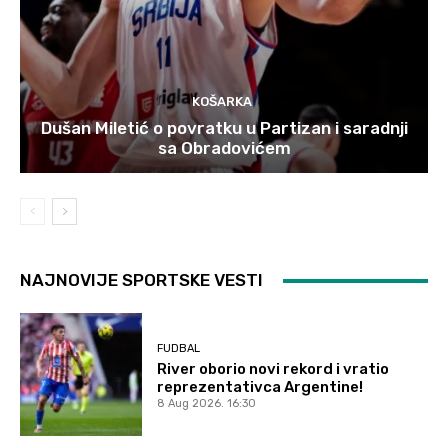
KOŠARKA
Dušan Miletić o povratku u Partizan i saradnji
sa Obradovićem
NAJNOVIJE SPORTSKE VESTI
FUDBAL
River oborio novi rekord i vratio
reprezentativca Argentine!
8 Aug 2026. 16:30