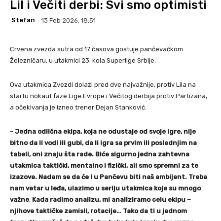
Lil i Večiti derbi: Svi smo optimisti
Stefan
13 Feb 2026. 18:51
Crvena zvezda sutra od 17 časova gostuje pančevačkom
Železničaru, u utakmici 23. kola Superlige Srbije.
Ova utakmica Zvezdi dolazi pred dve najvažnije, protiv Lila na
startu nokaut faze Lige Evrope i Večitog derbija protiv Partizana,
a očekivanja je izneo trener Dejan Stanković.
–
Jedna odlična ekipa, koja ne odustaje od svoje igre, nije
bitno da li vodi ili gubi, da li igra sa prvim ili poslednjim na
tabeli, oni znaju šta rade. Biće sigurno jedna zahtevna
utakmica taktički, mentalno i fizički, ali smo spremni za te
izazove. Nadam se da će i u Pančevu biti naš ambijent. Treba
nam vetar u leđa, ulazimo u seriju utakmica koje su mnogo
važne
.
Kada radimo analizu, mi analiziramo celu ekipu –
njihove taktičke zamisli, rotacije… Tako da ti u jednom