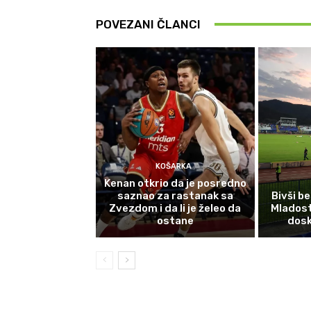
POVEZANI ČLANCI
KOŠARKA
Kenan otkrio da je posredno
saznao za rastanak sa
Bivši b
Zvezdom i da li je želeo da
Mladost
ostane
dosk