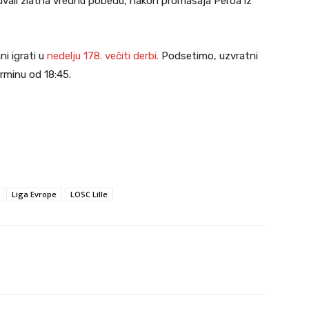
čuvali zlatna vrednu pobedu, nakon promašaja Peroa iz
i igrati u
nedelju 178. večiti derbi.
Podsetimo, uzvratni
erminu od 18:45.
Liga Evrope
LOSC Lille