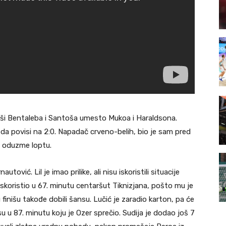
ši Bentaleba i Santoša umesto Mukoa i Haraldsona.
 da povisi na 2:0. Napadač crveno-belih, bio je sam pred
a oduzme loptu.
autović. Lil je imao prilike, ali nisu iskoristili situacije
iskoristio u 67. minutu centaršut Tiknizjana, pošto mu je
u finišu takođe dobili šansu. Lučić je zaradio karton, pa će
u u 87. minutu koju je Ozer sprečio. Sudija je dodao još 7