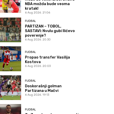
NBA možda bude veoma
kratak!
6 Aug 2026. 21:06
FUDBAL
PARTIZAN – TOBOL,
SASTAVI: Nvulu gubi Ilićevo
poverenje?
6 Aug 2026. 20:30
FUDBAL
Propao transfer Vasilija
Kostova
6 Aug 2026. 20:03
FUDBAL
Doskorašnji golman
Partizana u Mačvi
6 Aug 2026. 19:13
FUDBAL