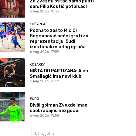
Za Zvezdu ostao samo pusti
san: Filip Kostić potpisao!
6 Aug 2026. 18:27
KOŠARKA
Poznato zašto Micić i
Bogdanović neće igrati za
reprezentaciju, čudi
izostanak mladog igrača
6 Aug 2026. 17:39
KOŠARKA
NIŠTA OD PARTIZANA: Alen
Smailagić ima novi klub
6 Aug 2026. 16:52
EURO
Bivši golman Zvexde imao
saobraćajnu nezgodu!
6 Aug 2026. 15:58
Učitaj još