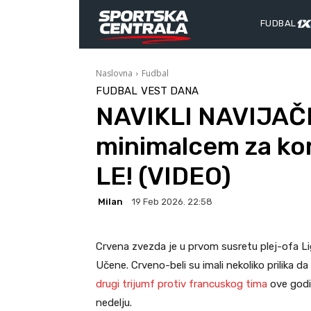
FUDBAL
Naslovna
Fudbal
FUDBAL
VEST DANA
NAVIKLI NAVIJAČE
minimalcem za kora
LE! (VIDEO)
Milan
19 Feb 2026. 22:58
Crvena zvezda je u prvom susretu plej-ofa L
Učene. Crveno-beli su imali nekoliko prilika da 
drugi trijumf protiv francuskog tima
ove godin
nedelju.