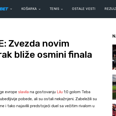
KOŠARKA
TENIS
OSTALE VESTI
REZULT
N
: Zvezda novim
k bliže osmini finala
ige evrope
slavila
na gostovanju
Lilu
1:0 golom Teba
ubedljivije pobede, ali su ostali nekažnjeni. Zabeležili su
e i tako najavlili predstojeći duel sa večitim rivalom u