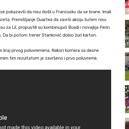
se pokazavši da nisu došli u Francusku da se brane. Imali
sreta. Premišljanje Duartea da završi akciju šutem nisu
su za Lil, propustili su kombinujući Buadi i novajlija Perin.
. Da bi potom trener Stanković dobio žuri karton.
am kraj prvog poluvremena. Nakon kornera sa desne
amim tim rezultatom je završeno i prvo poluvreme.