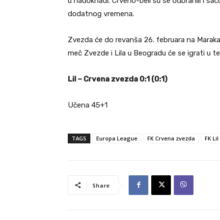
u nadoknadi. Crveno-beli su se odbranili i sa
dodatnog vremena.
Zvezda će do revanša 26. februara na Marakan
meč Zvezde i Lila u Beogradu će se igrati u t
Lil – Crvena zvezda 0:1 (0:1)
Učena 45+1
TAGS
Europa League
FK Crvena zvezda
FK Lil
Share