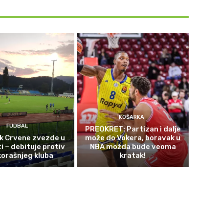
KOŠARKA
FUDBAL
PREOKRET: Partizan i dalje
ek Crvene zvezde u
može do Vokera, boravak u
i – debituje protiv
NBA možda bude veoma
orašnjeg kluba
kratak!