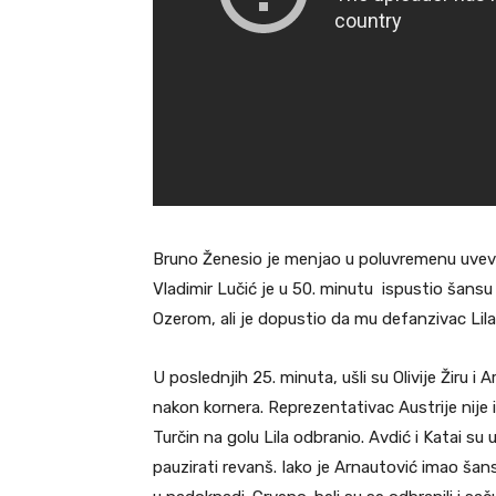
Bruno Ženesio je menjao u poluvremenu uvev
Vladimir Lučić je u 50. minutu ispustio šansu
Ozerom, ali je dopustio da mu defanzivac Lil
U poslednjih 25. minuta, ušli su Olivije Žiru i Arn
nakon kornera. Reprezentativac Austrije nije 
Turčin na golu Lila odbranio. Avdić i Katai su 
pauzirati revanš. Iako je Arnautović imao šans