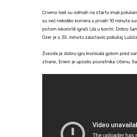
Crveno-beli su odmah na startu imali polušan
su već nekoliko kornera u prvaih 10 minuta su
potom iskoristili igrači Lila u kontri. Dobru šan
Ozer je u 35. minutu zaustavio pokušaj Lučića
Zvezda je dobru igru krunisala golom pred s
strane, Enem je uposlio povratnika Učenu. S