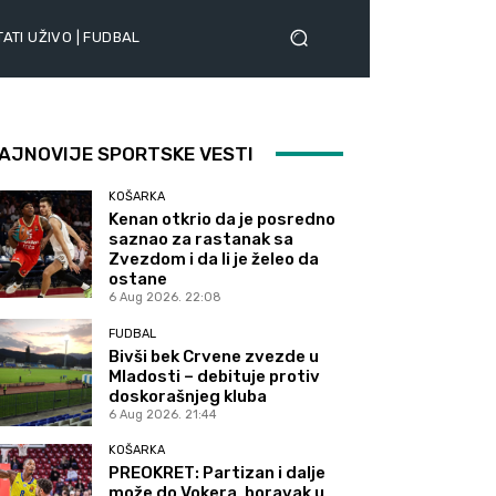
ATI UŽIVO | FUDBAL
AJNOVIJE SPORTSKE VESTI
KOŠARKA
Kenan otkrio da je posredno
saznao za rastanak sa
Zvezdom i da li je želeo da
ostane
6 Aug 2026. 22:08
FUDBAL
Bivši bek Crvene zvezde u
Mladosti – debituje protiv
doskorašnjeg kluba
6 Aug 2026. 21:44
KOŠARKA
PREOKRET: Partizan i dalje
može do Vokera, boravak u