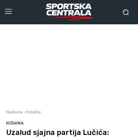
Naslovna
Košarka
KOŠARKA
Uzalud sjajna partija Lučića: