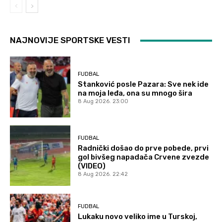
NAJNOVIJE SPORTSKE VESTI
FUDBAL
Stanković posle Pazara: Sve nek ide
na moja leđa, ona su mnogo šira
8 Aug 2026. 23:00
FUDBAL
Radnički došao do prve pobede, prvi
gol bivšeg napadača Crvene zvezde
(VIDEO)
8 Aug 2026. 22:42
FUDBAL
Lukaku novo veliko ime u Turskoj,