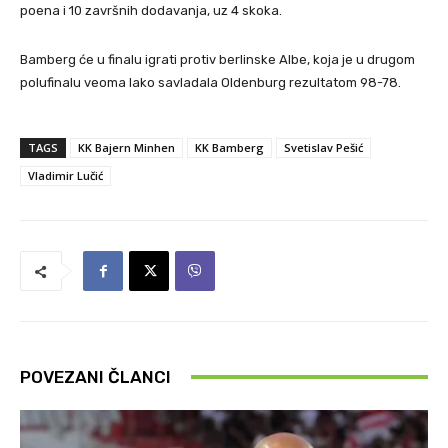
poena i 10 završnih dodavanja, uz 4 skoka.
Bamberg će u finalu igrati protiv berlinske Albe, koja je u drugom
polufinalu veoma lako savladala Oldenburg rezultatom 98-78.
TAGS
KK Bajern Minhen
KK Bamberg
Svetislav Pešić
Vladimir Lučić
POVEZANI ČLANCI