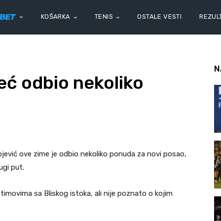
KOŠARKA
TENIS
OSTALE VESTI
REZULT
N
eć odbio nekoliko
jević ove zime je odbio nekoliko ponuda za novi posao,
gi put.
o timovima sa Bliskog istoka, ali nije poznato o kojim