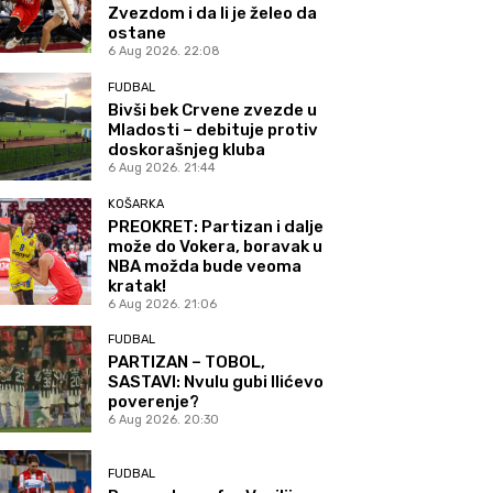
Zvezdom i da li je želeo da
ostane
6 Aug 2026. 22:08
FUDBAL
Bivši bek Crvene zvezde u
Mladosti – debituje protiv
doskorašnjeg kluba
6 Aug 2026. 21:44
KOŠARKA
PREOKRET: Partizan i dalje
može do Vokera, boravak u
NBA možda bude veoma
kratak!
6 Aug 2026. 21:06
FUDBAL
PARTIZAN – TOBOL,
SASTAVI: Nvulu gubi Ilićevo
poverenje?
6 Aug 2026. 20:30
FUDBAL