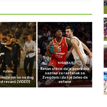
KOŠARKA
Kenan otkrio da je posredno
FUDBAL
saznao za rastanak sa
 može mirno na dug
Zvezdom i da li je želeo da
ed revanš (VIDEO)
ostane