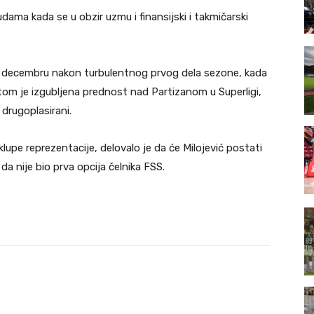
dama kada se u obzir uzmu i finansijski i takmičarski
 u decembru nakon turbulentnog prvog dela sezone, kada
om je izgubljena prednost nad Partizanom u Superligi,
 drugoplasirani.
lupe reprezentacije, delovalo je da će Milojević postati
o da nije bio prva opcija čelnika FSS.