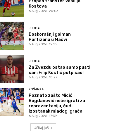
Propao transfer Vasilija
Kostova
6 Aug 2026. 20:03
FUDBAL
Doskorašnji golman
Partizana u Mačvi
6 Aug 2026. 19:13
FUDBAL
Za Zvezdu ostao samo pusti
san: Filip Kostić potpisao!
6 Aug 2026. 18:27
KOŠARKA
Poznato zašto Micić i
Bogdanović neće igrati za
reprezentaciju, čudi
izostanak mladog igrača
6 Aug 2026. 17:39
Učitaj još