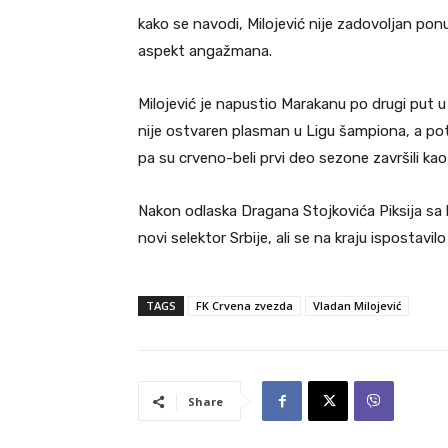
kako se navodi, Milojević nije zadovoljan ponu
aspekt angažmana.
Milojević je napustio Marakanu po drugi put
nije ostvaren plasman u Ligu šampiona, a pot
pa su crveno-beli prvi deo sezone završili kao
Nakon odlaska Dragana Stojkovića Piksija sa k
novi selektor Srbije, ali se na kraju ispostavil
TAGS
FK Crvena zvezda
Vladan Milojević
Share