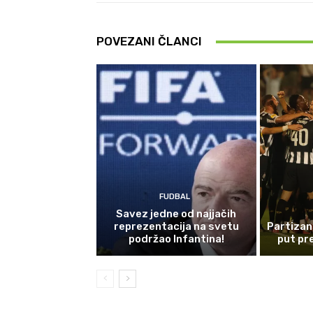
POVEZANI ČLANCI
FUDBAL
Savez jedne od najjačih
reprezentacija na svetu
Partizan
podržao Infantina!
put pr