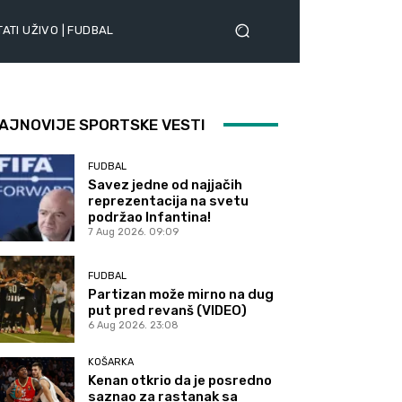
ATI UŽIVO | FUDBAL
AJNOVIJE SPORTSKE VESTI
FUDBAL
Savez jedne od najjačih
reprezentacija na svetu
podržao Infantina!
7 Aug 2026. 09:09
FUDBAL
Partizan može mirno na dug
put pred revanš (VIDEO)
6 Aug 2026. 23:08
KOŠARKA
Kenan otkrio da je posredno
saznao za rastanak sa