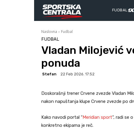
FUDBAL
Naslovna
Fudbal
FUDBAL
Vladan Milojević v
ponuda
Stefan
22 Feb 2026. 17:52
Doskorašnji trener Crvene zvezde Vladan Milo
nakon napuštanja klupe Crvene zvezde po dru
Kako navodi portal “
Meridian sport
“, radi se 
konkretno ekipama je reč.