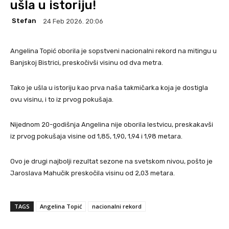
ušla u istoriju!
Stefan
24 Feb 2026. 20:06
Angelina Topić oborila je sopstveni nacionalni rekord na mitingu u
Banjskoj Bistrici, preskočivši visinu od dva metra.
Tako je ušla u istoriju kao prva naša takmičarka koja je dostigla
ovu visinu, i to iz prvog pokušaja.
Nijednom 20-godišnja Angelina nije oborila lestvicu, preskakavši
iz prvog pokušaja visine od 1,85, 1,90, 1,94 i 1,98 metara.
Ovo je drugi najbolji rezultat sezone na svetskom nivou, pošto je
Jaroslava Mahučik preskočila visinu od 2,03 metara.
TAGS
Angelina Topić
nacionalni rekord