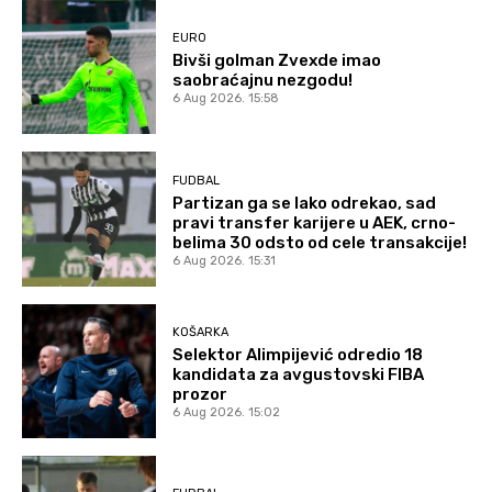
EURO
Bivši golman Zvexde imao
saobraćajnu nezgodu!
6 Aug 2026. 15:58
FUDBAL
Partizan ga se lako odrekao, sad
pravi transfer karijere u AEK, crno-
belima 30 odsto od cele transakcije!
6 Aug 2026. 15:31
KOŠARKA
Selektor Alimpijević odredio 18
kandidata za avgustovski FIBA
prozor
6 Aug 2026. 15:02