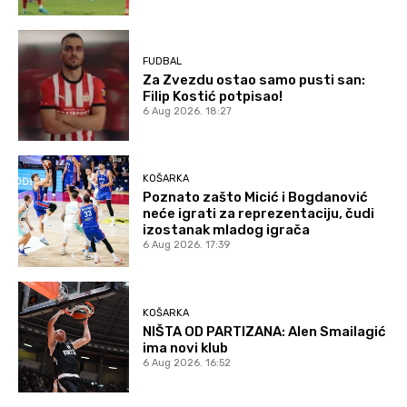
FUDBAL
Za Zvezdu ostao samo pusti san:
Filip Kostić potpisao!
6 Aug 2026. 18:27
KOŠARKA
Poznato zašto Micić i Bogdanović
neće igrati za reprezentaciju, čudi
izostanak mladog igrača
6 Aug 2026. 17:39
KOŠARKA
NIŠTA OD PARTIZANA: Alen Smailagić
ima novi klub
6 Aug 2026. 16:52