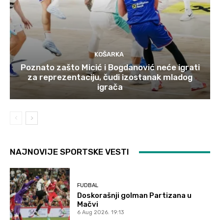
KOŠARKA
Poznato zašto Micić i Bogdanović neće igrati
za reprezentaciju, čudi izostanak mladog
igrača
NAJNOVIJE SPORTSKE VESTI
FUDBAL
Doskorašnji golman Partizana u
Mačvi
6 Aug 2026. 19:13