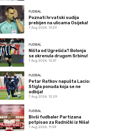
FUDBAL
Poznati hrvatski sudija
prebijen na ulicama Osijeka!
7 Aug 2026. 13:29
FUDBAL
Ništa od Ugrešića? Bolonja
se okrenula drugom Srbinu!
7 Aug 2026. 12:57
FUDBAL
Petar Ratkov napušta Lacio:
Stigla ponuda koja se ne
odbija!
7 Aug 2026. 12:29
FUDBAL
Bivši fudbaler Partizana
potpisao za Radnički iz Niša!
7 Aug 2026. 11:59