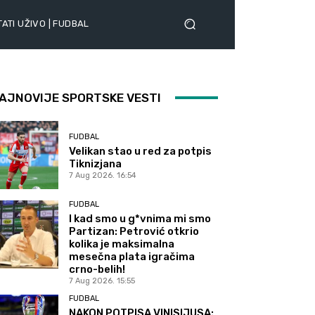
ATI UŽIVO | FUDBAL
AJNOVIJE SPORTSKE VESTI
FUDBAL
Velikan stao u red za potpis
Tiknizjana
7 Aug 2026. 16:54
FUDBAL
I kad smo u g*vnima mi smo
Partizan: Petrović otkrio
kolika je maksimalna
mesečna plata igračima
crno-belih!
7 Aug 2026. 15:55
FUDBAL
NAKON POTPISA VINISIJUSA: