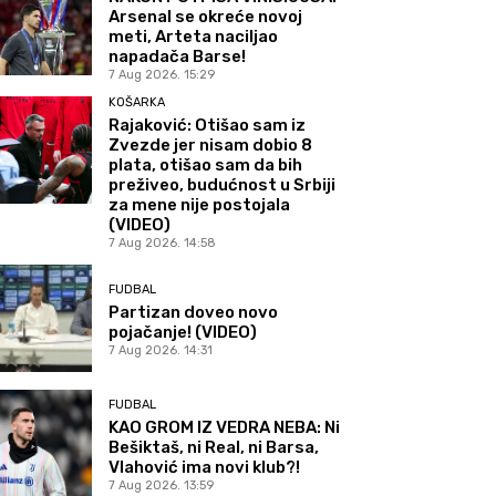
Arsenal se okreće novoj
meti, Arteta naciljao
napadača Barse!
7 Aug 2026. 15:29
KOŠARKA
Rajaković: Otišao sam iz
Zvezde jer nisam dobio 8
plata, otišao sam da bih
preživeo, budućnost u Srbiji
za mene nije postojala
(VIDEO)
7 Aug 2026. 14:58
FUDBAL
Partizan doveo novo
pojačanje! (VIDEO)
7 Aug 2026. 14:31
FUDBAL
KAO GROM IZ VEDRA NEBA: Ni
Bešiktaš, ni Real, ni Barsa,
Vlahović ima novi klub?!
7 Aug 2026. 13:59