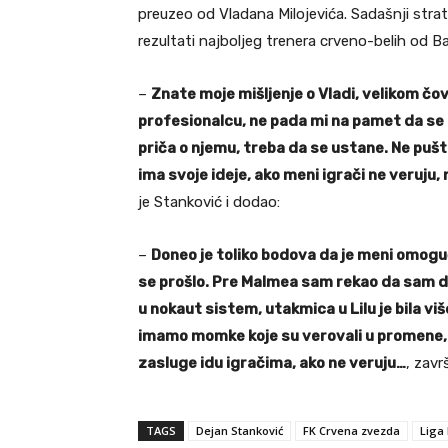
preuzeo od Vladana Milojevića. Sadašnji stra
rezultati najboljeg trenera crveno-belih od Bar
–
Znate moje mišljenje o Vladi, velikom
profesionalcu, ne pada mi na pamet da se 
priča o njemu, treba da se ustane. Ne pušt
ima svoje ideje, ako meni igrači ne veruju
je Stanković i dodao:
–
Doneo je toliko bodova da je meni omogu
se prošlo. Pre Malmea sam rekao da sam d
u nokaut sistem, utakmica u Lilu je bila v
imamo momke koje su verovali u promene, do
zasluge idu igračima, ako ne veruju…
, zavr
TAGS
Dejan Stanković
FK Crvena zvezda
Liga