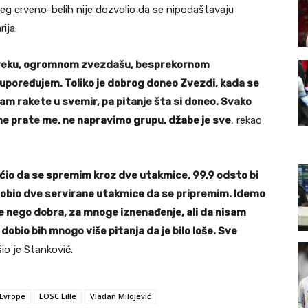
teg crveno-belih nije dozvolio da se nipodaštavaju
ija.
 čoveku, ogromnom zvezdašu, besprekornom
upoređujem. Toliko je dobrog doneo Zvezdi, kada se
am rakete u svemir, pa pitanje šta si doneo. Svako
, ne prate me, ne napravimo grupu, džabe je sve
, rekao
ćio da se spremim kroz dve utakmice, 99,9 odsto bi
obio dve servirane utakmice da se pripremim. Idemo
iše nego dobra, za mnoge iznenađenje, ali da nisam
bio bih mnogo više pitanja da je bilo loše. Sve
šio je Stanković.
 Evrope
LOSC Lille
Vladan Milojević