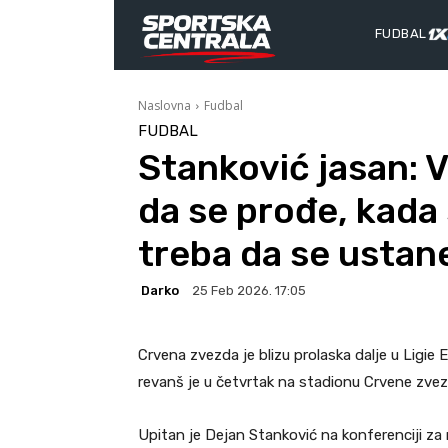
FUDBAL
Naslovna
Fudbal
FUDBAL
Stanković jasan: V
da se prođe, kada 
treba da se ustan
Darko
25 Feb 2026. 17:05
Crvena zvezda je blizu prolaska dalje u Ligie 
revanš je u četvrtak na stadionu Crvene zvez
Upitan je Dejan Stanković na konferenciji za 