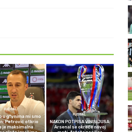
FUDBAL
FUDBAL
o u g*vnima mi smo
n: Petrović otkrio
NAKON POTPISA VINISIJUSA:
ka je maksimalna
Arsenal se okreće novoj