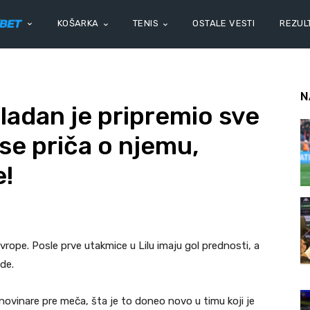
KOŠARKA
TENIS
OSTALE VESTI
REZULT
N
ladan je pripremio sve
se priča o njemu,
e!
Evrope. Posle prve utakmice u Lilu imaju gol prednosti, a
de.
novinare pre meča, šta je to doneo novo u timu koji je