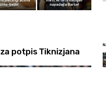
a plata igračima
meti, Arteta naciljao
crno-belih!
napadača Barse!