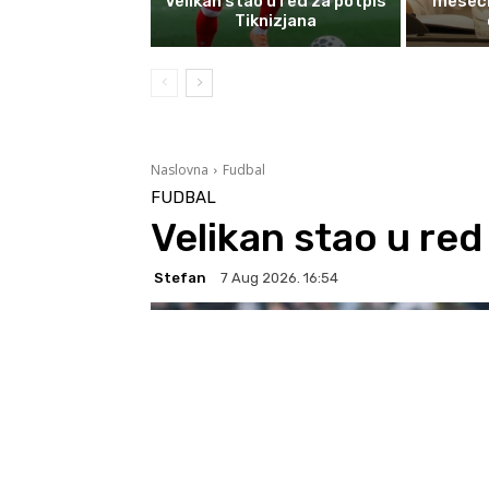
Velikan stao u red za potpis
mesečn
Tiknizjana