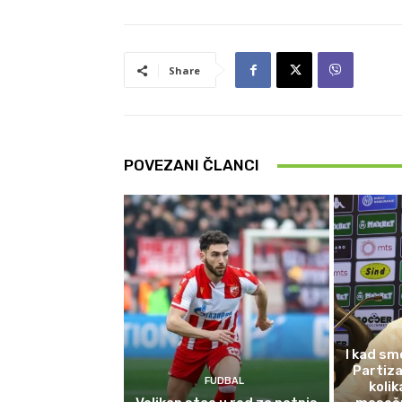
Share
POVEZANI ČLANCI
I kad sm
Partiza
FUDBAL
koli