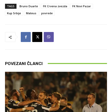
TAGS
Bruno Duarte
FK Crvena zvezda
FK Novi Pazar
Kup Srbije
Mateus
povrede
POVEZANI ČLANCI