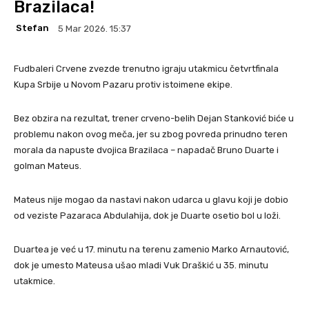
Brazilaca!
Stefan
5 Mar 2026. 15:37
Fudbaleri Crvene zvezde trenutno igraju utakmicu četvrtfinala
Kupa Srbije u Novom Pazaru protiv istoimene ekipe.
Bez obzira na rezultat, trener crveno-belih Dejan Stanković biće u
problemu nakon ovog meča, jer su zbog povreda prinudno teren
morala da napuste dvojica Brazilaca – napadač Bruno Duarte i
golman Mateus.
Mateus nije mogao da nastavi nakon udarca u glavu koji je dobio
od veziste Pazaraca Abdulahija, dok je Duarte osetio bol u loži.
Duartea je već u 17. minutu na terenu zamenio Marko Arnautović,
dok je umesto Mateusa ušao mladi Vuk Draškić u 35. minutu
utakmice.