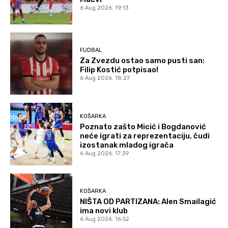
6 Aug 2026. 19:13
FUDBAL
Za Zvezdu ostao samo pusti san:
Filip Kostić potpisao!
6 Aug 2026. 18:27
KOŠARKA
Poznato zašto Micić i Bogdanović
neće igrati za reprezentaciju, čudi
izostanak mladog igrača
6 Aug 2026. 17:39
KOŠARKA
NIŠTA OD PARTIZANA: Alen Smailagić
ima novi klub
6 Aug 2026. 16:52