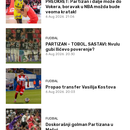
PREOKRET: Partizan i dalje može do
Vokera, boravak u NBA možda bude
veoma kratak!
6 Aug 2026. 21:06
FUDBAL
PARTIZAN – TOBOL, SASTAVI: Nvulu
gubi Ilićevo poverenje?
6 Aug 2026. 20:30
FUDBAL
Propao transfer Vasilija Kostova
6 Aug 2026. 20:03
FUDBAL
Doskorašnji golman Partizana u
Mačvi