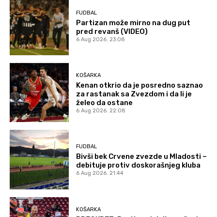
FUDBAL
Partizan može mirno na dug put
pred revanš (VIDEO)
6 Aug 2026. 23:08
KOŠARKA
Kenan otkrio da je posredno saznao
za rastanak sa Zvezdom i da li je
želeo da ostane
6 Aug 2026. 22:08
FUDBAL
Bivši bek Crvene zvezde u Mladosti –
debituje protiv doskorašnjeg kluba
6 Aug 2026. 21:44
KOŠARKA