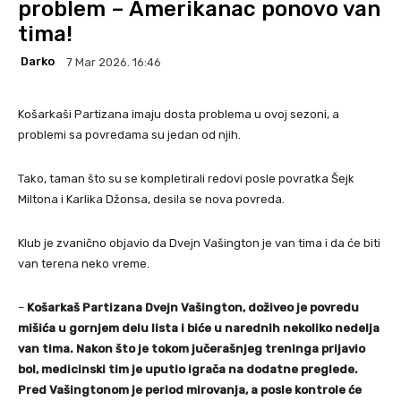
problem – Amerikanac ponovo van
tima!
Darko
7 Mar 2026. 16:46
Košarkaši Partizana imaju dosta problema u ovoj sezoni, a
problemi sa povredama su jedan od njih.
Tako, taman što su se kompletirali redovi posle povratka Šejk
Miltona i Karlika Džonsa, desila se nova povreda.
Klub je zvanično objavio da Dvejn Vašington je van tima i da će biti
van terena neko vreme.
–
Košarkaš Partizana Dvejn Vašington, doživeo je povredu
mišića u gornjem delu lista i biće u narednih nekoliko nedelja
van tima. Nakon što je tokom jučerašnjeg treninga prijavio
bol, medicinski tim je uputio igrača na dodatne preglede.
Pred Vašingtonom je period mirovanja, a posle kontrole će