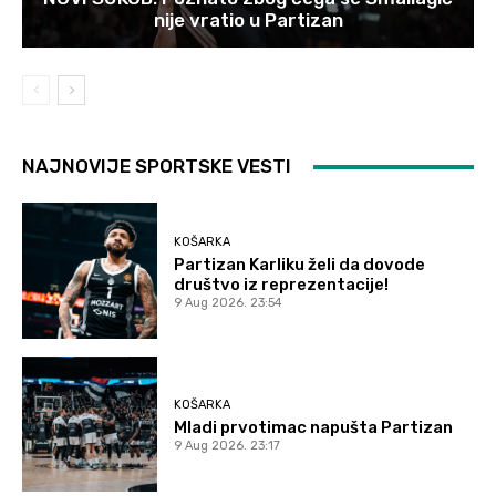
nije vratio u Partizan
NAJNOVIJE SPORTSKE VESTI
KOŠARKA
Partizan Karliku želi da dovode
društvo iz reprezentacije!
9 Aug 2026. 23:54
KOŠARKA
Mladi prvotimac napušta Partizan
9 Aug 2026. 23:17