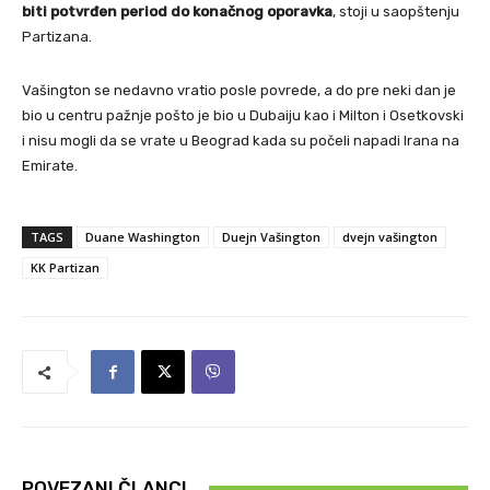
biti potvrđen period do konačnog oporavka
, stoji u saopštenju
Partizana.
Vašington se nedavno vratio posle povrede, a do pre neki dan je
bio u centru pažnje pošto je bio u Dubaiju kao i Milton i Osetkovski
i nisu mogli da se vrate u Beograd kada su počeli napadi Irana na
Emirate.
TAGS
Duane Washington
Duejn Vašington
dvejn vašington
KK Partizan
POVEZANI ČLANCI