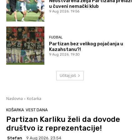
Neostvarena želja Partizana prelazi
u čuveni nemački klub
9 Aug 2026. 19:56
FUDBAL
Partizan bez velikog pojačanja u
Kazahstanu?!
9 Aug 2026. 19:30
Učitaj još