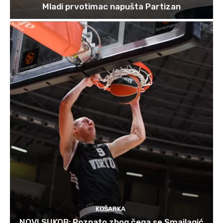
Mladi prvotimac napušta Partizan
KOŠARKA
NOVI SUKOB: Poznato zbog čega se Smailagić