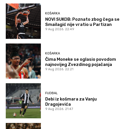
KOŠARKA
NOVI SUKOB: Poznato zbog čega se
Smailagić nije vratio u Partizan
9 Aug 2026. 22:49
KOŠARKA
Čima Moneke se oglasio povodom
najnovijeg Zvezdinog pojačanja
9 Aug 2026. 22:21
FUDBAL
Debi iz košmara za Vanju
Dragojevića
9 Aug 2026. 21:47