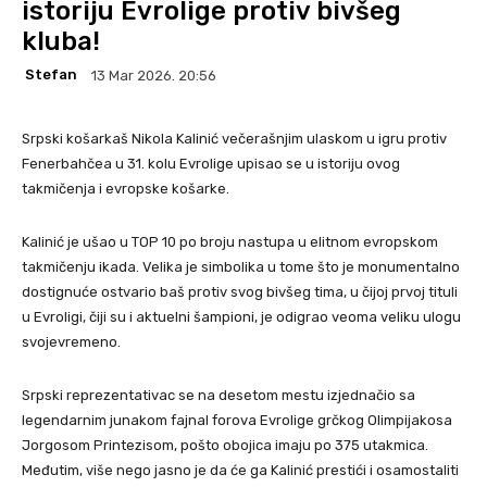
istoriju Evrolige protiv bivšeg
kluba!
Stefan
13 Mar 2026. 20:56
Srpski košarkaš Nikola Kalinić večerašnjim ulaskom u igru protiv
Fenerbahčea u 31. kolu Evrolige upisao se u istoriju ovog
takmičenja i evropske košarke.
Kalinić je ušao u TOP 10 po broju nastupa u elitnom evropskom
takmičenju ikada. Velika je simbolika u tome što je monumentalno
dostignuće ostvario baš protiv svog bivšeg tima, u čijoj prvoj tituli
u Evroligi, čiji su i aktuelni šampioni, je odigrao veoma veliku ulogu
svojevremeno.
Srpski reprezentativac se na desetom mestu izjednačio sa
legendarnim junakom fajnal forova Evrolige grčkog Olimpijakosa
Jorgosom Printezisom, pošto obojica imaju po 375 utakmica.
Međutim, više nego jasno je da će ga Kalinić prestići i osamostaliti