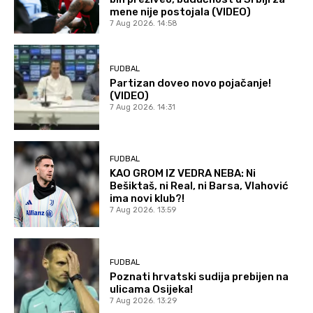
mene nije postojala (VIDEO)
7 Aug 2026. 14:58
FUDBAL
Partizan doveo novo pojačanje!
(VIDEO)
7 Aug 2026. 14:31
FUDBAL
KAO GROM IZ VEDRA NEBA: Ni
Bešiktaš, ni Real, ni Barsa, Vlahović
ima novi klub?!
7 Aug 2026. 13:59
FUDBAL
Poznati hrvatski sudija prebijen na
ulicama Osijeka!
7 Aug 2026. 13:29