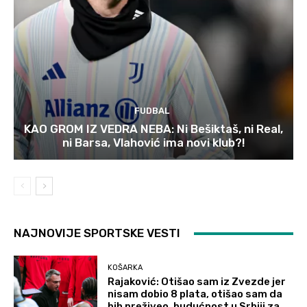
FUDBAL
KAO GROM IZ VEDRA NEBA: Ni Bešiktaš, ni Real,
ni Barsa, Vlahović ima novi klub?!
NAJNOVIJE SPORTSKE VESTI
KOŠARKA
Rajaković: Otišao sam iz Zvezde jer
nisam dobio 8 plata, otišao sam da
bih preživeo, budućnost u Srbiji za