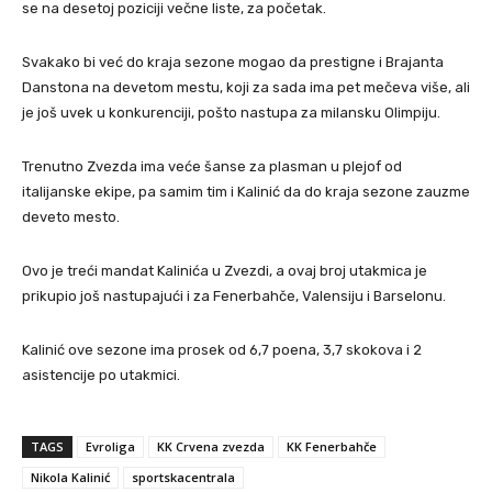
se na desetoj poziciji večne liste, za početak.
Svakako bi već do kraja sezone mogao da prestigne i Brajanta
Danstona na devetom mestu, koji za sada ima pet mečeva više, ali
je još uvek u konkurenciji, pošto nastupa za milansku Olimpiju.
Trenutno Zvezda ima veće šanse za plasman u plejof od
italijanske ekipe, pa samim tim i Kalinić da do kraja sezone zauzme
deveto mesto.
Ovo je treći mandat Kalinića u Zvezdi, a ovaj broj utakmica je
prikupio još nastupajući i za Fenerbahče, Valensiju i Barselonu.
Kalinić ove sezone ima prosek od 6,7 poena, 3,7 skokova i 2
asistencije po utakmici.
TAGS
Evroliga
KK Crvena zvezda
KK Fenerbahče
Nikola Kalinić
sportskacentrala