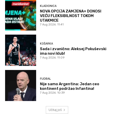
KLADIONICA
NOVA OPCIJA ZAMJENA+ DONOSI
VEĆU FLEKSIBILNOST TOKOM
UTAKMICE
7 Aug 2026. 11:41
KOŠARKA
Sada i zvanično: Aleksej Pokuševski
ima novi klub!
7 Aug 2026. 11:09
FUDBAL
Nije samo Argentina: Jedan ceo
kontinent podržao Infantina!
7 Aug 2026. 10:39
Učitaj još