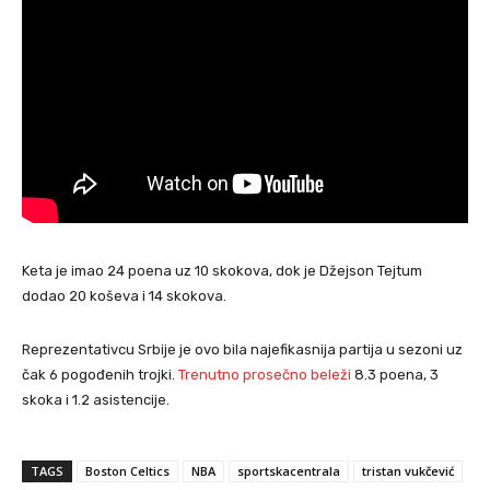
Keta je imao 24 poena uz 10 skokova, dok je Džejson Tejtum
dodao 20 koševa i 14 skokova.
Reprezentativcu Srbije je ovo bila najefikasnija partija u sezoni uz
čak 6 pogođenih trojki.
Trenutno prosečno beleži
8.3 poena, 3
skoka i 1.2 asistencije.
TAGS
Boston Celtics
NBA
sportskacentrala
tristan vukčević