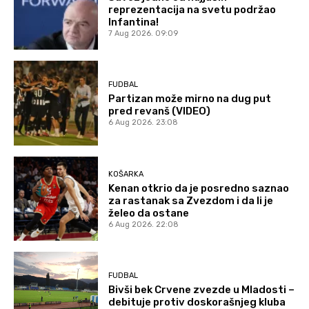
reprezentacija na svetu podržao
Infantina!
7 Aug 2026. 09:09
FUDBAL
Partizan može mirno na dug put
pred revanš (VIDEO)
6 Aug 2026. 23:08
KOŠARKA
Kenan otkrio da je posredno saznao
za rastanak sa Zvezdom i da li je
želeo da ostane
6 Aug 2026. 22:08
FUDBAL
Bivši bek Crvene zvezde u Mladosti –
debituje protiv doskorašnjeg kluba