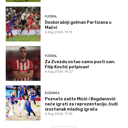
FUDBAL
Doskorašnji golman Partizana u
Mačvi
6 Aug 2026. 19:13
FUDBAL
Za Zvezdu ostao samo pusti san:
Filip Kostić potpisao!
6 Aug 2026. 18:27
KOŠARKA
Poznato zašto Micić i Bogdanović
neće igrati za reprezentaciju, čudi
izostanak mladog igrača
6 Aug 2026. 17:39