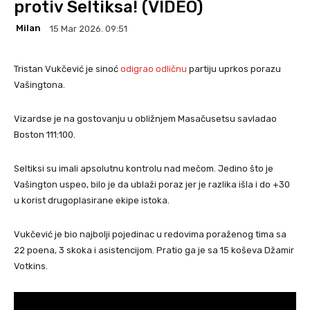
protiv Seltiksa! (VIDEO)
Milan
15 Mar 2026. 09:51
Tristan Vukčević je sinoć
odigrao odličnu
partiju uprkos porazu
Vašingtona.
Vizardse je na gostovanju u obližnjem Masačusetsu savladao
Boston 111:100.
Seltiksi su imali apsolutnu kontrolu nad mečom. Jedino što je
Vašington uspeo, bilo je da ublaži poraz jer je razlika išla i do +30
u korist drugoplasirane ekipe istoka.
Vukčević je bio najbolji pojedinac u redovima poraženog tima sa
22 poena, 3 skoka i asistencijom. Pratio ga je sa 15 koševa Džamir
Votkins.