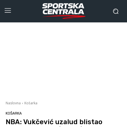
Naslovna
Košarka
KOŠARKA
NBA: Vukčević uzalud blistao