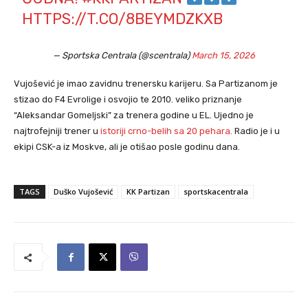
HTTPS://T.CO/8BEYMDZKXB
— Sportska Centrala (@scentrala)
March 15, 2026
Vujošević je imao zavidnu trenersku karijeru. Sa Partizanom je
stizao do F4 Evrolige i osvojio te 2010. veliko priznanje
“Aleksandar Gomeljski” za trenera godine u EL. Ujedno je
najtrofejniji trener u
istoriji crno-belih sa 20 pehara.
Radio je i u
ekipi CSK-a iz Moskve, ali je otišao posle godinu dana.
TAGS
Duško Vujošević
KK Partizan
sportskacentrala