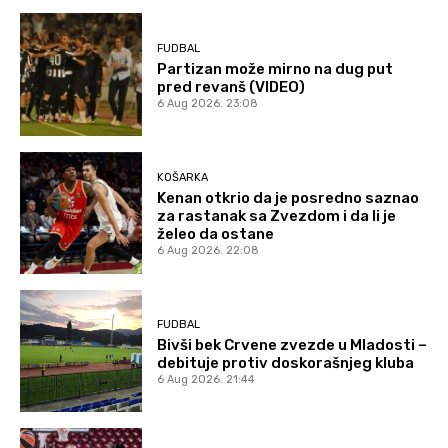
FUDBAL
Partizan može mirno na dug put
pred revanš (VIDEO)
6 Aug 2026. 23:08
KOŠARKA
Kenan otkrio da je posredno saznao
za rastanak sa Zvezdom i da li je
želeo da ostane
6 Aug 2026. 22:08
FUDBAL
Bivši bek Crvene zvezde u Mladosti –
debituje protiv doskorašnjeg kluba
6 Aug 2026. 21:44