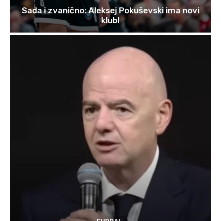
Sada i zvanično: Aleksej Pokuševski ima novi
klub!