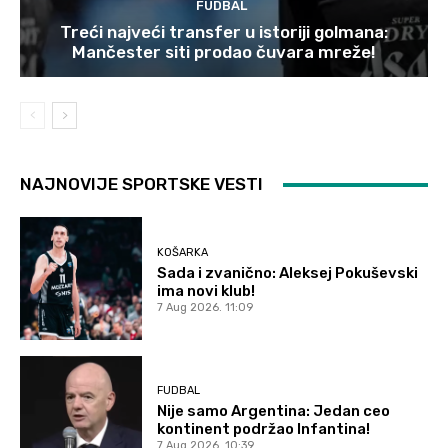
FUDBAL
Treći najveći transfer u istoriji golmana:
Mančester siti prodao čuvara mreže!
NAJNOVIJE SPORTSKE VESTI
KOŠARKA
Sada i zvanično: Aleksej Pokuševski
ima novi klub!
7 Aug 2026. 11:09
FUDBAL
Nije samo Argentina: Jedan ceo
kontinent podržao Infantina!
7 Aug 2026. 10:39