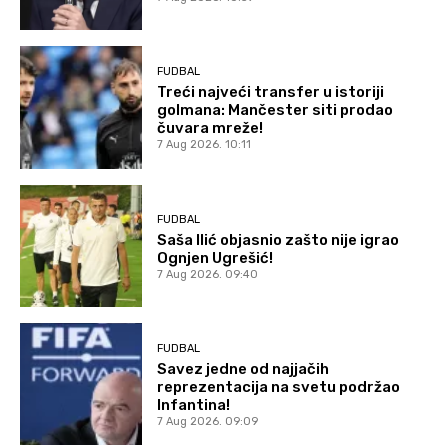
FUDBAL
Treći najveći transfer u istoriji
golmana: Mančester siti prodao
čuvara mreže!
7 Aug 2026. 10:11
FUDBAL
Saša Ilić objasnio zašto nije igrao
Ognjen Ugrešić!
7 Aug 2026. 09:40
FUDBAL
Savez jedne od najjačih
reprezentacija na svetu podržao
Infantina!
7 Aug 2026. 09:09