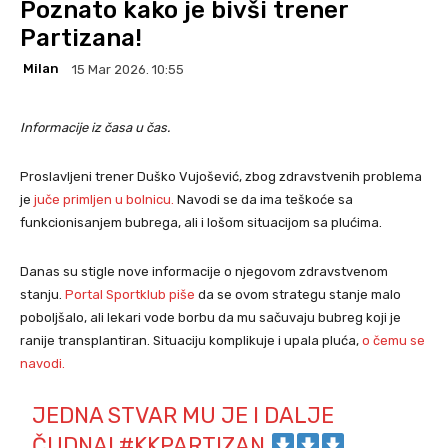
Poznato kako je bivši trener
Partizana!
Milan
15 Mar 2026. 10:55
Informacije iz časa u čas.
Proslavljeni trener Duško Vujošević, zbog zdravstvenih problema
je
juče primlje
n
u bolnicu.
Navodi se da ima teškoće sa
funkcionisanjem bubrega, ali i lošom situacijom sa plućima.
Danas su stigle nove informacije o njegovom zdravstvenom
stanju.
Portal Sportklub piše
da se ovom strategu stanje malo
poboljšalo, ali lekari vode borbu da mu sačuvaju bubreg koji je
ranije transplantiran. Situaciju komplikuje i upala pluća,
o čemu se
navodi.
JEDNA STVAR MU JE I DALJE
ČUDNA!
#KKPARTIZAN