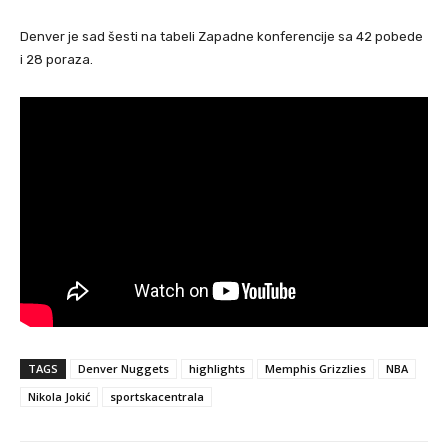
Denver je sad šesti na tabeli Zapadne konferencije sa 42 pobede
i 28 poraza.
TAGS
Denver Nuggets
highlights
Memphis Grizzlies
NBA
Nikola Jokić
sportskacentrala