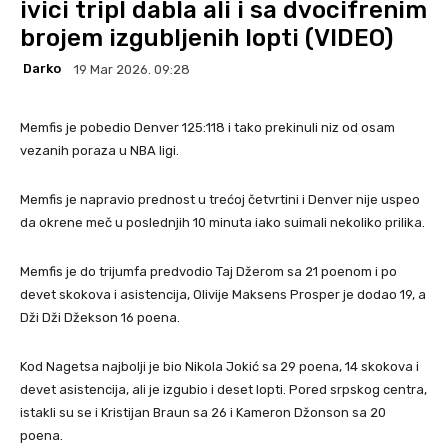
ivici tripl dabla ali i sa dvocifrenim
brojem izgubljenih lopti (VIDEO)
Darko
19 Mar 2026. 09:28
Memfis je pobedio Denver 125:118 i tako prekinuli niz od osam
vezanih poraza u NBA ligi.
Memfis je napravio prednost u trećoj četvrtini i Denver nije uspeo
da okrene meč u poslednjih 10 minuta iako suimali nekoliko prilika.
Memfis je do trijumfa predvodio Taj Džerom sa 21 poenom i po
devet skokova i asistencija, Olivije Maksens Prosper je dodao 19, a
Dži Dži Džekson 16 poena.
Kod Nagetsa najbolji je bio Nikola Jokić sa 29 poena, 14 skokova i
devet asistencija, ali je izgubio i deset lopti. Pored srpskog centra,
istakli su se i Kristijan Braun sa 26 i Kameron Džonson sa 20
poena.