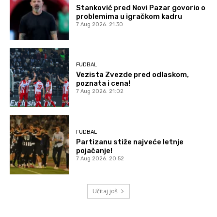
Stanković pred Novi Pazar govorio o
problemima u igračkom kadru
7 Aug 2026. 21:30
FUDBAL
Vezista Zvezde pred odlaskom,
poznata i cena!
7 Aug 2026. 21:02
FUDBAL
Partizanu stiže najveće letnje
pojačanje!
7 Aug 2026. 20:52
Učitaj još