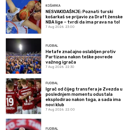
KOŠARKA
NESVAKIDAŠNJE: Poznati turski
košarkaš se prijavio za Draft ženske
NBA lige – tvrdi da ima prava na to!
7 Aug 2026. 23:00
FUDBAL
Hetafe značajno oslabljen protiv
Partizana nakon teške povrede
važnog igrača
7 Aug 2026. 22:30
FUDBAL
Igrač od čijeg transfera je Zvezda u
poslednjem momentu odustala
eksplodirao nakon toga, a sada ima
novi klub
7 Aug 2026. 22:00
FUDBAL