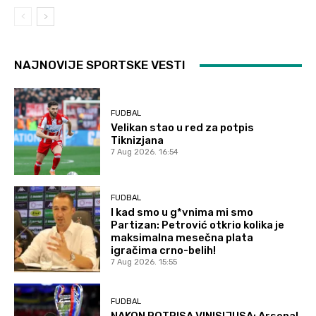
NAJNOVIJE SPORTSKE VESTI
FUDBAL
Velikan stao u red za potpis
Tiknizjana
7 Aug 2026. 16:54
FUDBAL
I kad smo u g*vnima mi smo
Partizan: Petrović otkrio kolika je
maksimalna mesečna plata
igračima crno-belih!
7 Aug 2026. 15:55
FUDBAL