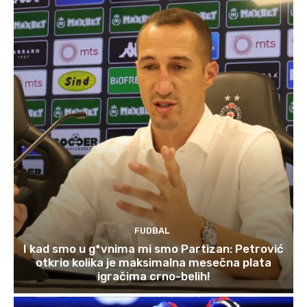
FUDBAL
I kad smo u g*vnima mi smo Partizan: Petrović
otkrio kolika je maksimalna mesečna plata
igračima crno-belih!