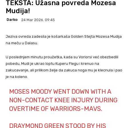
TEKSTA: Užasna povreda Mozesa
Mudija!
Darko
24 Mar 2026. 09:45
Jeziva ovreda zadesila je košarkaša Golden Stejta Mozesa Mudija
na meču u Dalasu.
U poslednjem minutu proužetka, kada su Voriorsi već obezbedili
pobedu, Mudi je ukrao loptu Kuperu Flegu i krenuo na
zakucavanje, ali prilikom želje da zakuca noga mu je klecnula i pao
je na koleno.
MOSES MOODY WENT DOWN WITH A
NON-CONTACT KNEE INJURY DURING
OVERTIME OF WARRIORS-MAVS.
DRAYMOND GREEN STOOD BY HIS