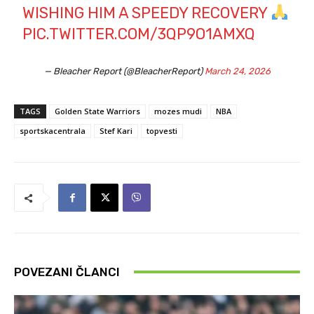
WISHING HIM A SPEEDY RECOVERY
PIC.TWITTER.COM/3QP9O1AMXQ
— Bleacher Report (@BleacherReport)
March 24, 2026
TAGS
Golden State Warriors
mozes mudi
NBA
sportskacentrala
Stef Kari
topvesti
POVEZANI ČLANCI