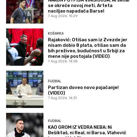
NAKON POTPISA VINISIJUSA: Arsenal
se okreće novoj meti, Arteta
naciljao napadača Barse!
7 Aug 2026. 15:29
KOŠARKA
Rajaković: Otišao sam iz Zvezde jer
nisam dobio 8 plata, otišao sam da
bih preživeo, budućnost u Srbiji za
mene nije postojala (VIDEO)
7 Aug 2026. 14:58
FUDBAL
Partizan doveo novo pojačanje!
(VIDEO)
7 Aug 2026. 14:31
FUDBAL
KAO GROM IZ VEDRA NEBA: Ni
Bešiktaš, ni Real, ni Barsa, Vlahović