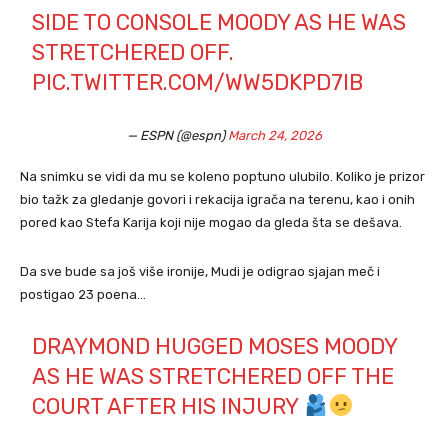
SIDE TO CONSOLE MOODY AS HE WAS
STRETCHERED OFF.
PIC.TWITTER.COM/WW5DKPD7IB
— ESPN (@espn)
March 24, 2026
Na snimku se vidi da mu se koleno poptuno ulubilo. Koliko je prizor
bio tažk za gledanje govori i rekacija igrača na terenu, kao i onih
pored kao Stefa Karija koji nije mogao da gleda šta se dešava.
Da sve bude sa još više ironije, Mudi je odigrao sjajan meč i
postigao 23 poena…
DRAYMOND HUGGED MOSES MOODY
AS HE WAS STRETCHERED OFF THE
COURT AFTER HIS INJURY