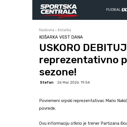
FUDBAL
Naslovna
Košarka
KOŠARKA
VEST DANA
USKORO DEBITUJE:
reprezentativno p
sezone!
Stefan
26 Mar 2026. 19:54
Povremeni srpski reprezentativac Mario Nak
povrede.
Ovu informaciju otkrio je trener Partizana Đo