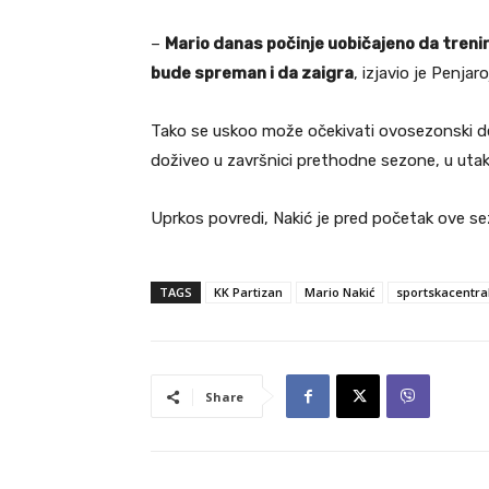
–
Mario danas počinje uobičajeno da tren
bude spreman i da zaigra
, izjavio je Penjaro
Tako se uskoo može očekivati ovosezonski de
doživeo u završnici prethodne sezone, u utakm
Uprkos povredi, Nakić je pred početak ove s
TAGS
KK Partizan
Mario Nakić
sportskacentra
Share