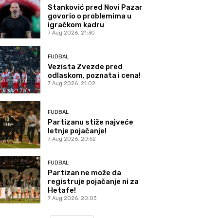
Stanković pred Novi Pazar
govorio o problemima u
igračkom kadru
7 Aug 2026. 21:30
FUDBAL
Vezista Zvezde pred
odlaskom, poznata i cena!
7 Aug 2026. 21:02
FUDBAL
Partizanu stiže najveće
letnje pojačanje!
7 Aug 2026. 20:52
FUDBAL
Partizan ne može da
registruje pojačanje ni za
Hetafe!
7 Aug 2026. 20:03