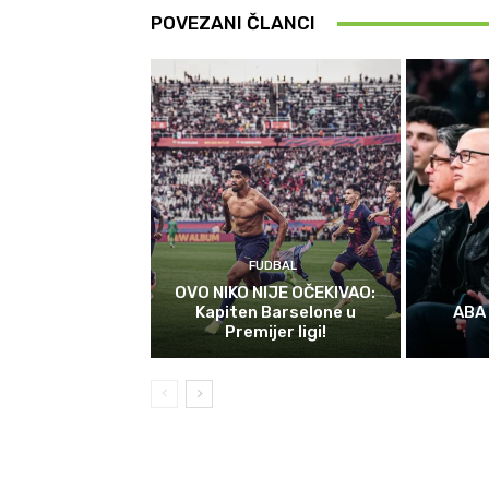
POVEZANI ČLANCI
FUDBAL
OVO NIKO NIJE OČEKIVAO:
Kapiten Barselone u
ABA 
Premijer ligi!