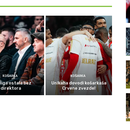
KOŠARKA
KOŠARKA
liga ostala bez
Unikaha dovodi košarkaša
direktora
Crvene zvezde!