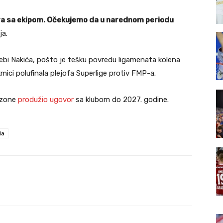
ira sa ekipom. Očekujemo da u narednom periodu
ja.
bi Nakića, pošto je tešku povredu ligamenata kolena
ici polufinala plejofa Superlige protiv FMP-a.
ezone
produžio ugovor
sa klubom do 2027. godine.
la