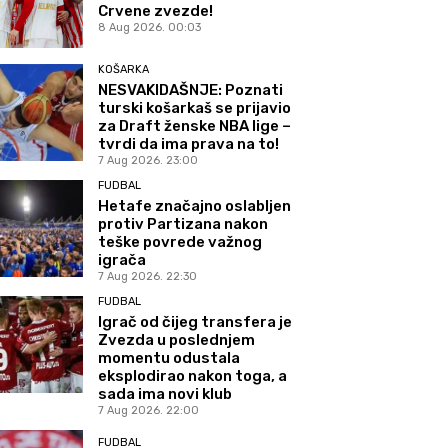
Crvene zvezde!
8 Aug 2026. 00:03
KOŠARKA
NESVAKIDAŠNJE: Poznati
turski košarkaš se prijavio
za Draft ženske NBA lige –
tvrdi da ima prava na to!
7 Aug 2026. 23:00
FUDBAL
Hetafe značajno oslabljen
protiv Partizana nakon
teške povrede važnog
igrača
7 Aug 2026. 22:30
FUDBAL
Igrač od čijeg transfera je
Zvezda u poslednjem
momentu odustala
eksplodirao nakon toga, a
sada ima novi klub
7 Aug 2026. 22:00
FUDBAL