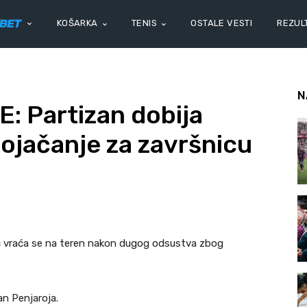
KOŠARKA
TENIS
OSTALE VESTI
REZULT
N
 Partizan dobija
ojačanje za završnicu
ić vraća se na teren nakon dugog odsustva zbog
an Penjaroja.