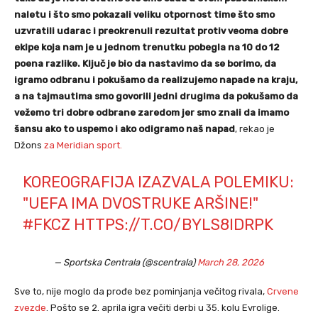
naletu i što smo pokazali veliku otpornost time što smo
uzvratili udarac i preokrenuli rezultat protiv veoma dobre
ekipe koja nam je u jednom trenutku pobegla na 10 do 12
poena razlike. Ključ je bio da nastavimo da se borimo, da
igramo odbranu i pokušamo da realizujemo napade na kraju,
a na tajmautima smo govorili jedni drugima da pokušamo da
vežemo tri dobre odbrane zaredom jer smo znali da imamo
šansu ako to uspemo i ako odigramo naš napad
, rekao je
Džons
za Meridian sport.
KOREOGRAFIJA IZAZVALA POLEMIKU:
"UEFA IMA DVOSTRUKE ARŠINE!"
#FKCZ
HTTPS://T.CO/BYLS8IDRPK
— Sportska Centrala (@scentrala)
March 28, 2026
Sve to, nije moglo da prođe bez pominjanja večitog rivala,
Crvene
zvezde
. Pošto se 2. aprila igra večiti derbi u 35. kolu Evrolige.