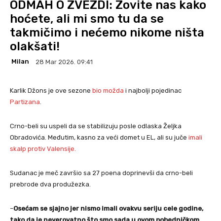
ODMAH O ZVEZDI: Zovite nas kako
hoćete, ali mi smo tu da se
takmičimo i nećemo nikome ništa
olakšati!
Milan
28 Mar 2026. 09:41
Karlik Džons je ove sezone
bio možda
i najbolji pojedinac
Partizana
.
Crno-beli su uspeli da se stabilizuju posle odlaska Željka
Obradovića. Međutim, kasno za veći domet u EL, ali su juče
imali
skalp protiv Valensije.
Sudanac je meč završio sa 27 poena doprinevši da crno-beli
prebrode dva produžezka.
–
Osećam se sjajno jer nismo imali ovakvu seriju cele godine,
tako da je neverovatno što smo sada u ovom pobedničkom