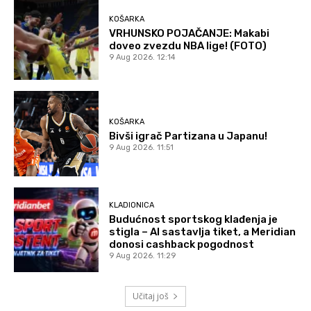
KOŠARKA
VRHUNSKO POJAČANJE: Makabi
doveo zvezdu NBA lige! (FOTO)
9 Aug 2026. 12:14
KOŠARKA
Bivši igrač Partizana u Japanu!
9 Aug 2026. 11:51
KLADIONICA
Budućnost sportskog klađenja je
stigla – AI sastavlja tiket, a Meridian
donosi cashback pogodnost
9 Aug 2026. 11:29
Učitaj još