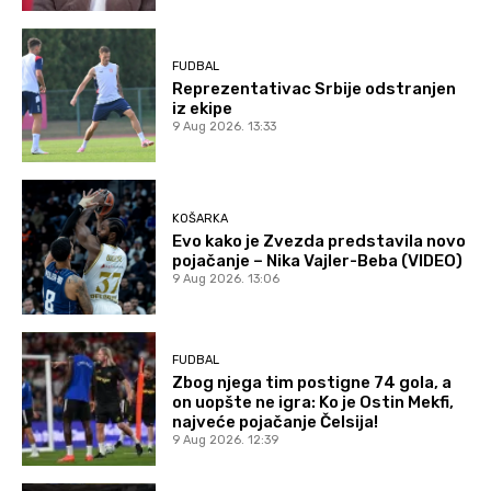
FUDBAL
Reprezentativac Srbije odstranjen
iz ekipe
9 Aug 2026. 13:33
KOŠARKA
Evo kako je Zvezda predstavila novo
pojačanje – Nika Vajler-Beba (VIDEO)
9 Aug 2026. 13:06
FUDBAL
Zbog njega tim postigne 74 gola, a
on uopšte ne igra: Ko je Ostin Mekfi,
najveće pojačanje Čelsija!
9 Aug 2026. 12:39