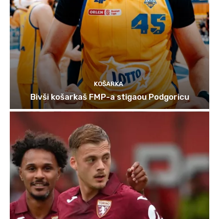
KOŠARKA
Bivši košarkaš FMP-a stigaou Podgoricu