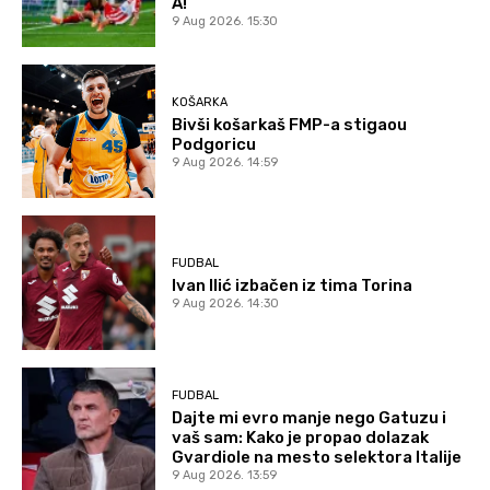
A!
9 Aug 2026. 15:30
KOŠARKA
Bivši košarkaš FMP-a stigaou
Podgoricu
9 Aug 2026. 14:59
FUDBAL
Ivan Ilić izbačen iz tima Torina
9 Aug 2026. 14:30
FUDBAL
Dajte mi evro manje nego Gatuzu i
vaš sam: Kako je propao dolazak
Gvardiole na mesto selektora Italije
9 Aug 2026. 13:59