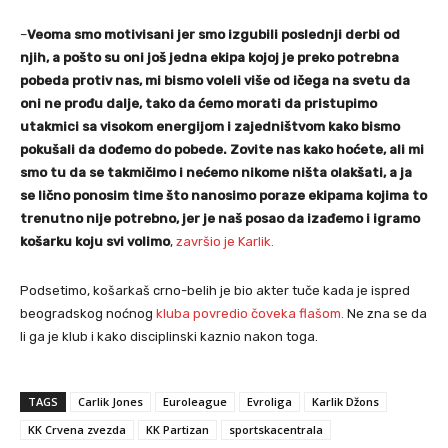
–
Veoma smo motivisani jer smo izgubili poslednji derbi od
njih, a pošto su oni još jedna ekipa kojoj je preko potrebna
pobeda protiv nas, mi bismo voleli više od ičega na svetu da
oni ne prođu dalje, tako da ćemo morati da pristupimo
utakmici sa visokom energijom i zajedništvom kako bismo
pokušali da dođemo do pobede. Zovite nas kako hoćete, ali mi
smo tu da se takmičimo i nećemo nikome ništa olakšati, a ja
se lično ponosim time što nanosimo poraze ekipama kojima to
trenutno nije potrebno, jer je naš posao da izađemo i igramo
košarku koju svi volimo
,
završio je Karlik.
Podsetimo, košarkaš crno-belih je bio akter tuče kada je ispred
beogradskog noćnog
kluba povredio čove
k
a flašom.
Ne zna se da
li ga je klub i kako disciplinski kaznio nakon toga.
TAGS
Carlik Jones
Euroleague
Evroliga
Karlik Džons
KK Crvena zvezda
KK Partizan
sportskacentrala