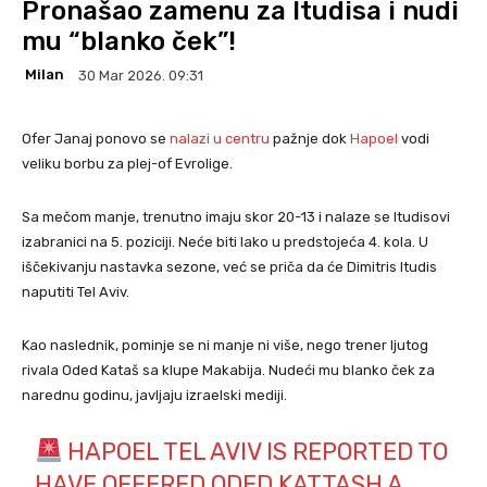
Pronašao zamenu za Itudisa i nudi
mu “blanko ček”!
Milan
30 Mar 2026. 09:31
Ofer Janaj ponovo se
nalazi u centru
pažnje dok
Hapoel
vodi
veliku borbu za plej-of Evrolige.
Sa mečom manje, trenutno imaju skor 20-13 i nalaze se Itudisovi
izabranici na 5. poziciji. Neće biti lako u predstojeća 4. kola. U
iščekivanju nastavka sezone, već se priča da će Dimitris Itudis
naputiti Tel Aviv.
Kao naslednik, pominje se ni manje ni više, nego trener ljutog
rivala Oded Kataš sa klupe Makabija. Nudeći mu blanko ček za
narednu godinu, javljaju izraelski mediji.
HAPOEL TEL AVIV IS REPORTED TO
HAVE OFFERED ODED KATTASH A