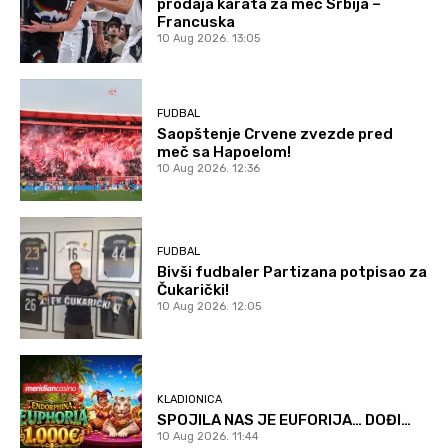
prodaja karata za meč Srbija –
Francuska
10 Aug 2026. 13:05
FUDBAL
Saopštenje Crvene zvezde pred
meč sa Hapoelom!
10 Aug 2026. 12:36
FUDBAL
Bivši fudbaler Partizana potpisao za
Čukarički!
10 Aug 2026. 12:05
KLADIONICA
SPOJILA NAS JE EUFORIJA… DOĐI…
10 Aug 2026. 11:44