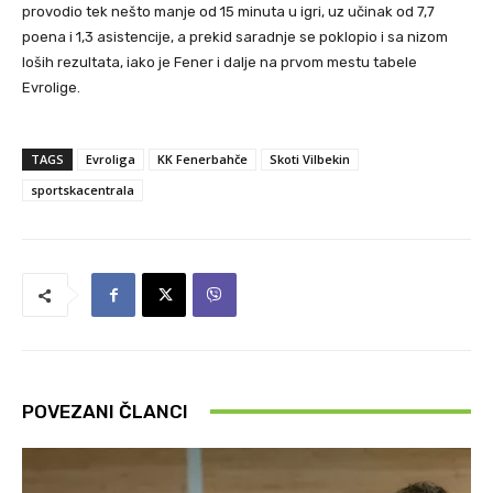
provodio tek nešto manje od 15 minuta u igri, uz učinak od 7,7
poena i 1,3 asistencije, a prekid saradnje se poklopio i sa nizom
loših rezultata, iako je Fener i dalje na prvom mestu tabele
Evrolige.
TAGS
Evroliga
KK Fenerbahče
Skoti Vilbekin
sportskacentrala
POVEZANI ČLANCI