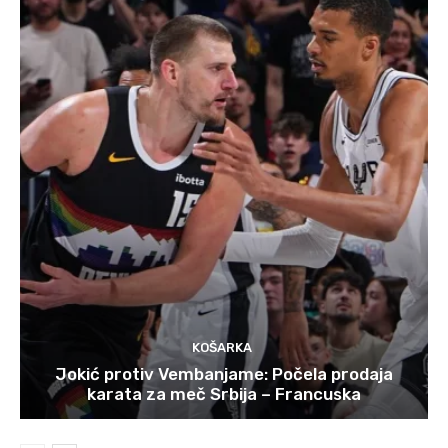
KOŠARKA
Jokić protiv Vembanjame: Počela prodaja
karata za meč Srbija – Francuska