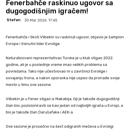
Fenerbahče raskinuo ugovor sa
dugogodišnjim igračem!
Stefan
30 Mar 2026. 17:45
Fenerbahče i Skoti Vilbekin su raskinuli ugovor, objavio je šampion
Evrope i trenutni lider Evrolige.
Naturalizovani reprezentativac Turske je u klub stigao 2022.
godine, ali je u poslednje vreme imao velikih problema sa
povredama. Tako nije učestvovao ni u završnici Evrolige i
osvajanju trona, a nakon oporavka nije uspeo da pronađe svoje
mesto u timu ove sezone.
Vilbekin je u Fener stigao iz Makabija, čiji je takođe dugogodišnji
član bio, pozicioniravši se kao jedan od najboljih igrača u Evropi, a
bio je takođe član Darušafake i AEK-a.
Ove sezone je prosečno na šest odigranih mečeva u Evroligi