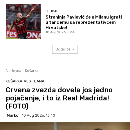
FUDBAL
Strahinja Pavlović će u Milanu igrati
u tandemu sa reprezentativcem
Hrvatske!
10 Aug 2026. 09:45
Učitaj još