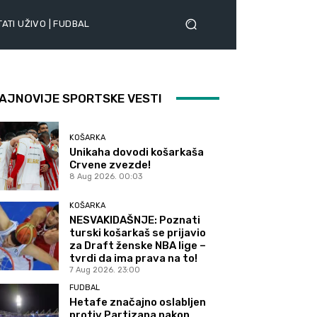
ATI UŽIVO | FUDBAL
AJNOVIJE SPORTSKE VESTI
KOŠARKA
Unikaha dovodi košarkaša
Crvene zvezde!
8 Aug 2026. 00:03
KOŠARKA
NESVAKIDAŠNJE: Poznati
turski košarkaš se prijavio
za Draft ženske NBA lige –
tvrdi da ima prava na to!
7 Aug 2026. 23:00
FUDBAL
Hetafe značajno oslabljen
protiv Partizana nakon