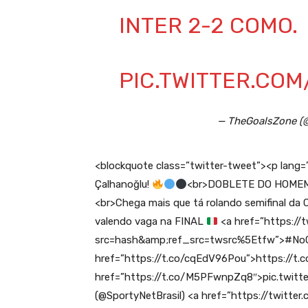
INTER 2-2 COMO.
PIC.TWITTER.CO
— TheGoalsZone (
<blockquote class=”twitter-tweet”><p lang
Çalhanoğlu!
<br>DOBLETE DO HOMEM P
<br>Chega mais que tá rolando semifinal da
valendo vaga na FINAL
<a href=”https:/
src=hash&amp;ref_src=twsrc%5Etfw”>#No
href=”https://t.co/cqEdV96Pou”>https://t.
href=”https://t.co/M5PFwnpZq8″>pic.twi
(@SportyNetBrasil) <a href=”https://twitt