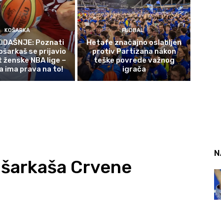
KOŠARKA
FUDBAL
IDAŠNJE: Poznati
Hetafe značajno oslabljen
ošarkaš se prijavio
protiv Partizana nakon
t ženske NBA lige –
teške povrede važnog
a ima prava na to!
igrača