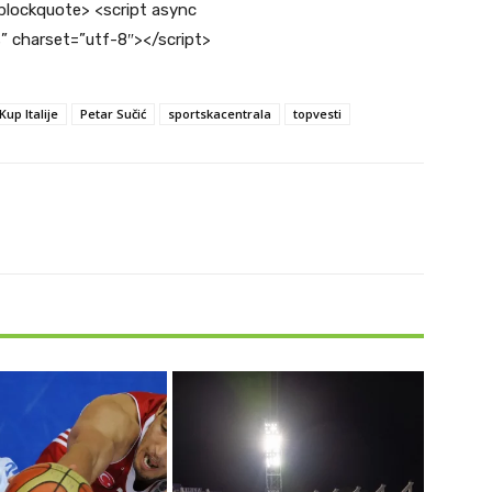
blockquote> <script async
s” charset=”utf-8″></script>
Kup Italije
Petar Sučić
sportskacentrala
topvesti