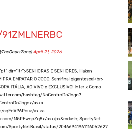
M/91ZMLNERBC
@TheGoalsZone)
April 21, 2026
=”pt” dir=”ltr”>SENHORAS E SENHORES, Hakan
RA EMPATAR O JOGO. Semifinal gigantesca!<br>
 COPA ITÁLIA, AO VIVO e EXCLUSIVO! Inter x Como
/twitter.com/hashtag/NoCentroDoJogo?
CentroDoJogo</a><a
co/cqEdV96Pou</a> <a
tter.com/M5PFwnpZq8</a></p>&mdash; SportyNet
er.com/SportyNetBrasil/status/2046694196111606262?