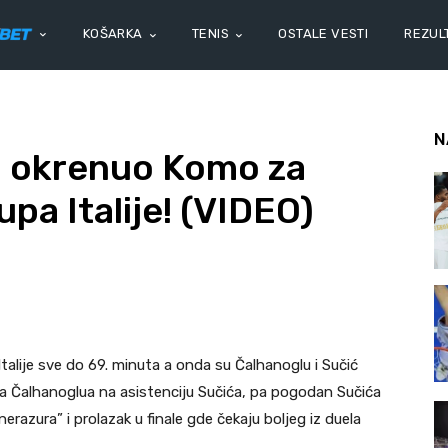
KOŠARKA
TENIS
OSTALE VESTI
REZULT
N
pa okrenuo Komo za
upa Italije! (VIDEO)
Italije sve do 69. minuta a onda su Čalhanoglu i Sučić
gola Čalhanoglua na asistenciju Sučića, pa pogodan Sučića
erazura” i prolazak u finale gde čekaju boljeg iz duela