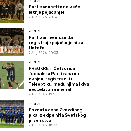
FUDBAL
Partizanu stiže najveće
letnje pojačanje!
7 Aug 2026. 20:52
FUDBAL
Partizan ne može da
registruje pojačanje ni za
Hetafe!
7 Aug 2026. 20:03
FUDBAL
PREOKRET: Četvorica
fudbalera Partizana na
dvojnoj registraciji u
Teleoptiku, među njima i dva
neočekivana imena!
7 Aug 2026. 19:15
FUDBAL
Poznata cena Zvezdinog
pika iz ekipe hita Svetskog
prvenstva
7 Aug 2026. 18:26