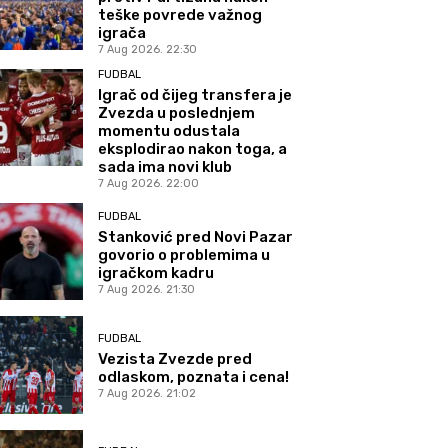
teške povrede važnog
igrača
7 Aug 2026. 22:30
FUDBAL
Igrač od čijeg transfera je
Zvezda u poslednjem
momentu odustala
eksplodirao nakon toga, a
sada ima novi klub
7 Aug 2026. 22:00
FUDBAL
Stanković pred Novi Pazar
govorio o problemima u
igračkom kadru
7 Aug 2026. 21:30
FUDBAL
Vezista Zvezde pred
odlaskom, poznata i cena!
7 Aug 2026. 21:02