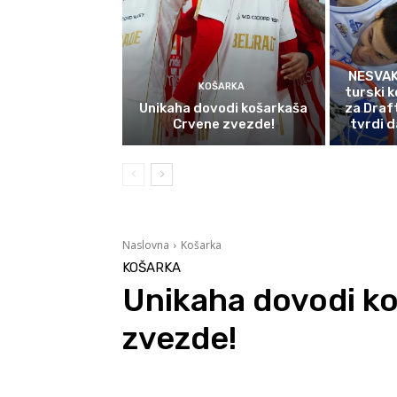
NESVAK
KOŠARKA
turski k
Unikaha dovodi košarkaša
za Draf
Crvene zvezde!
tvrdi d