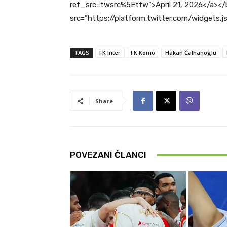
ref_src=twsrc%5Etfw”>April 21, 2026</a></
src=”https://platform.twitter.com/widgets.j
TAGS
FK Inter
FK Komo
Hakan Čalhanoglu
Share
POVEZANI ČLANCI