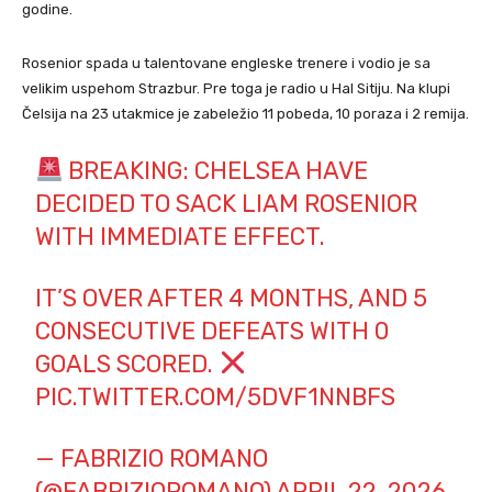
godine.
Rosenior spada u talentovane engleske trenere i vodio je sa
velikim uspehom Strazbur. Pre toga je radio u Hal Sitiju. Na klupi
Čelsija na 23 utakmice je zabeležio 11 pobeda, 10 poraza i 2 remija.
BREAKING: CHELSEA HAVE
DECIDED TO SACK LIAM ROSENIOR
WITH IMMEDIATE EFFECT.
IT’S OVER AFTER 4 MONTHS, AND 5
CONSECUTIVE DEFEATS WITH 0
GOALS SCORED.
PIC.TWITTER.COM/5DVF1NNBFS
— FABRIZIO ROMANO
(@FABRIZIOROMANO)
APRIL 22, 2026