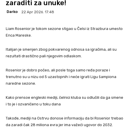
zaraditi za unuke!
Darko
22 Apr 2026. 17:48
Liam Rosenior je tokom sezone stigao u Čelsi iz Strazbura umesto
Enca Mareske.
Italijan je smenjen zbog pokvarenog odnosa sa igračima, ali su
rezultati drastično pali njegovim odlaskom.
Rosenior je dobro počeo, ali posle toga samo ređa poraze i
trenutno su u nizu od 5 uzastopnih i neće igrati Ligu šampiona
naredne sezone.
Kako prensoe engleski mediji, čelnici kluba su odlučili da ga smene
i to je i ozvaničeno u toku dana
Takođe, mediji na Ostrvu donose informaciju da bi Rosenior trebao
da zaradi čak 28 miliona evra jer ima važeći ugovor do 2032.