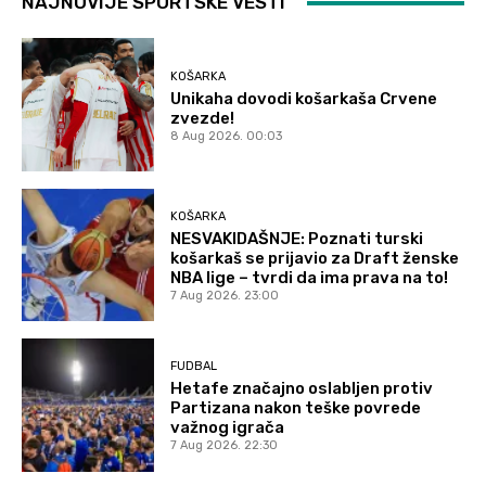
NAJNOVIJE SPORTSKE VESTI
KOŠARKA
Unikaha dovodi košarkaša Crvene
zvezde!
8 Aug 2026. 00:03
KOŠARKA
NESVAKIDAŠNJE: Poznati turski
košarkaš se prijavio za Draft ženske
NBA lige – tvrdi da ima prava na to!
7 Aug 2026. 23:00
FUDBAL
Hetafe značajno oslabljen protiv
Partizana nakon teške povrede
važnog igrača
7 Aug 2026. 22:30