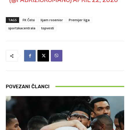
TAGS
FK Čelsi
lijam rosenior
Premijer liga
sportskacentrala
topvesti
POVEZANI ČLANCI