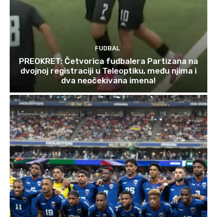
FUDBAL
PREOKRET: Četvorica fudbalera Partizana na
dvojnoj registraciji u Teleoptiku, među njima i
dva neočekivana imena!