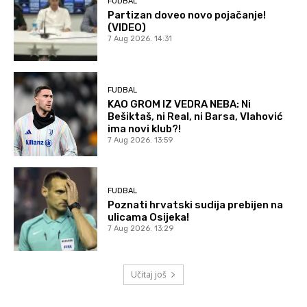
FUDBAL
Partizan doveo novo pojačanje!
(VIDEO)
7 Aug 2026. 14:31
FUDBAL
KAO GROM IZ VEDRA NEBA: Ni
Bešiktaš, ni Real, ni Barsa, Vlahović
ima novi klub?!
7 Aug 2026. 13:59
FUDBAL
Poznati hrvatski sudija prebijen na
ulicama Osijeka!
7 Aug 2026. 13:29
Učitaj još