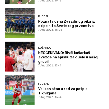
7 Aug 2026. 19:15
FUDBAL
Poznata cena Zvezdinog pika iz
ekipe hita Svetskog prvenstva
7 Aug 2026. 18:26
KOŠARKA
NEOČEKIVANO: Bivši košarkaš
Zvezde na spisku za duele u našoj
grupi!
7 Aug 2026. 17:41
FUDBAL
Velikan stao u red za potpis
Tiknizjana
7 Aug 2026. 16:54