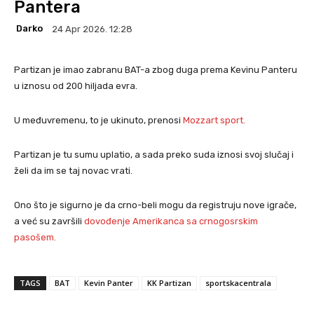
Pantera
Darko
24 Apr 2026. 12:28
Partizan je imao zabranu BAT-a zbog duga prema Kevinu Panteru
u iznosu od 200 hiljada evra.
U međuvremenu, to je ukinuto, prenosi
Mozzart sport.
Partizan je tu sumu uplatio, a sada preko suda iznosi svoj slučaj i
želi da im se taj novac vrati.
Ono što je sigurno je da crno-beli mogu da registruju nove igrače,
a već su završili
dovođenje Amerikanca sa crnogosrskim
pasošem.
TAGS
BAT
Kevin Panter
KK Partizan
sportskacentrala