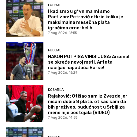
FUDBAL
I kad smo u g*vnima mi smo
Partizan: Petrović otkrio kolika je
maksimalna mesečna plata
igračima crno-belih!
7 Aug 2026. 15:55
FUDBAL
NAKON POTPISA VINISIJUSA: Arsenal
se okreće novoj meti, Arteta
naciljao napadača Barse!
7 Aug 2026. 15:29
KOŠARKA
Rajaković: Otišao sam iz Zvezde jer
nisam dobio 8 plata, otišao sam da
bih preživeo, budućnost u Srbiji za
mene nije postojala (VIDEO)
7 Aug 2026. 14:58