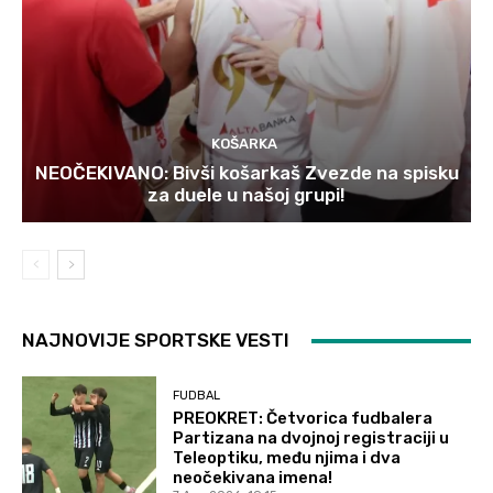
KOŠARKA
NEOČEKIVANO: Bivši košarkaš Zvezde na spisku
za duele u našoj grupi!
NAJNOVIJE SPORTSKE VESTI
FUDBAL
PREOKRET: Četvorica fudbalera
Partizana na dvojnoj registraciji u
Teleoptiku, među njima i dva
neočekivana imena!