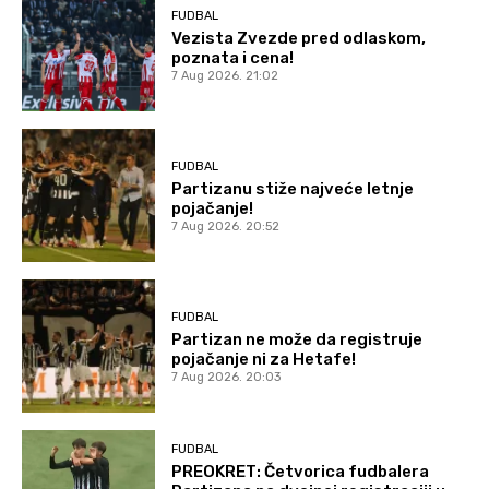
FUDBAL
Vezista Zvezde pred odlaskom,
poznata i cena!
7 Aug 2026. 21:02
FUDBAL
Partizanu stiže najveće letnje
pojačanje!
7 Aug 2026. 20:52
FUDBAL
Partizan ne može da registruje
pojačanje ni za Hetafe!
7 Aug 2026. 20:03
FUDBAL
PREOKRET: Četvorica fudbalera