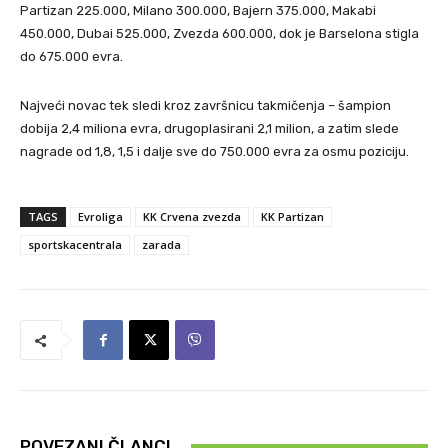
Partizan 225.000, Milano 300.000, Bajern 375.000, Makabi
450.000, Dubai 525.000, Zvezda 600.000, dok je Barselona stigla
do 675.000 evra.
Najveći novac tek sledi kroz završnicu takmičenja – šampion
dobija 2,4 miliona evra, drugoplasirani 2,1 milion, a zatim slede
nagrade od 1,8, 1,5 i dalje sve do 750.000 evra za osmu poziciju.
TAGS
Evroliga
KK Crvena zvezda
KK Partizan
sportskacentrala
zarada
POVEZANI ČLANCI