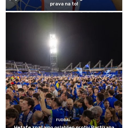
prava na to!
FUDBAL
Hetafe značajno oslabljen protiv Partizana