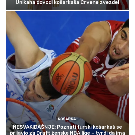
Unikaha dovodi košarkaša Crvene zvezde!
KOŠARKA
NESVAKIDAŠNJE: Poznati turski košarkaš se
prijavio za Draft ženske NBA lige – tvrdi da ima