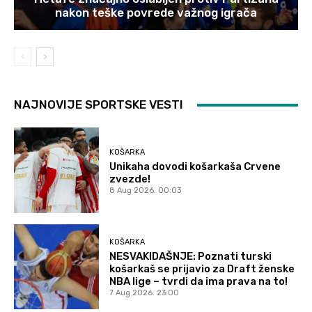
nakon teške povrede važnog igrača
NAJNOVIJE SPORTSKE VESTI
KOŠARKA
Unikaha dovodi košarkaša Crvene
zvezde!
8 Aug 2026. 00:03
KOŠARKA
NESVAKIDAŠNJE: Poznati turski
košarkaš se prijavio za Draft ženske
NBA lige – tvrdi da ima prava na to!
7 Aug 2026. 23:00