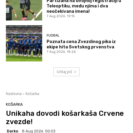
Partizana na dvojnoj registraciji u
Teleoptiku, među njima i dva
neočekivana imena!
7 Aug 2026. 19:15
FUDBAL
Poznata cena Zvezdinog pika iz
ekipe hita Svetskog prvenstva
7 Aug 2026. 18:26
Učitaj još