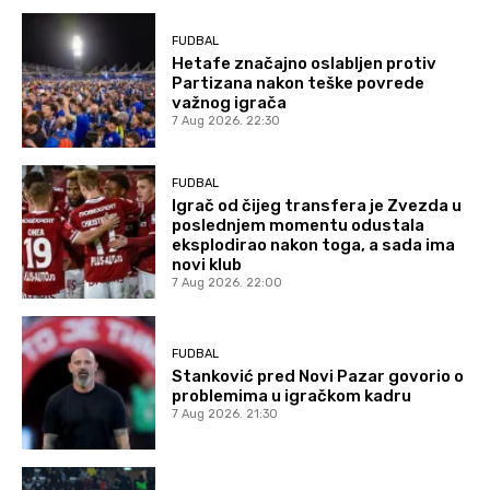
FUDBAL
Hetafe značajno oslabljen protiv
Partizana nakon teške povrede
važnog igrača
7 Aug 2026. 22:30
FUDBAL
Igrač od čijeg transfera je Zvezda u
poslednjem momentu odustala
eksplodirao nakon toga, a sada ima
novi klub
7 Aug 2026. 22:00
FUDBAL
Stanković pred Novi Pazar govorio o
problemima u igračkom kadru
7 Aug 2026. 21:30