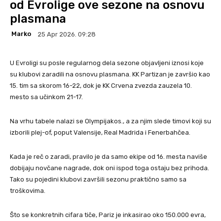
od Evrolige ove sezone na osnovu
plasmana
Marko
25 Apr 2026. 09:28
U Evroligi su posle regularnog dela sezone objavljeni iznosi koje
su klubovi zaradili na osnovu plasmana. KK Partizan je završio kao
15. tim sa skorom 16-22, dok je KK Crvena zvezda zauzela 10.
mesto sa učinkom 21-17.
Na vrhu tabele nalazi se Olympijakos., a za njim slede timovi koji su
izborili plej-of, poput Valensije, Real Madrida i Fenerbahčea.
Kada je reč o zaradi, pravilo je da samo ekipe od 16. mesta naviše
dobijaju novčane nagrade, dok oni ispod toga ostaju bez prihoda.
Tako su pojedini klubovi završili sezonu praktično samo sa
troškovima.
Što se konkretnih cifara tiče, Pariz je inkasirao oko 150.000 evra,