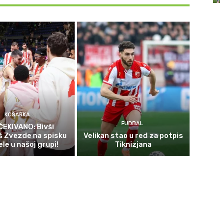
KOŠARKA
FUDBAL
EKIVANO: Bivši
š Zvezde na spisku
Velikan stao u red za potpis
le u našoj grupi!
Tiknizjana