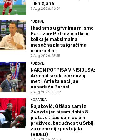
Tiknizjana
7 Aug 2026. 16:54
FUDBAL
I kad smo u g*vnima mi smo
Partizan: Petrović otkrio
kolika je maksimalna
mesečna plata igračima
crno-belih!
7 Aug 2026. 15:55
FUDBAL
NAKON POTPISA VINISIJUSA:
Arsenal se okreće novoj
meti, Arteta naciljao
napadača Barse!
7 Aug 2026. 15:29
KOŠARKA
Rajaković: Otišao sam iz
Zvezde jer nisam dobio 8
plata, otišao sam da bih
preživeo, budućnost u Srbiji
za mene nije postojala
(VIDEO)
7 Aug 2026. 14:58