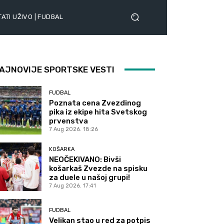
ATI UŽIVO | FUDBAL
AJNOVIJE SPORTSKE VESTI
FUDBAL
Poznata cena Zvezdinog
pika iz ekipe hita Svetskog
prvenstva
7 Aug 2026. 18:26
KOŠARKA
NEOČEKIVANO: Bivši
košarkaš Zvezde na spisku
za duele u našoj grupi!
7 Aug 2026. 17:41
FUDBAL
Velikan stao u red za potpis