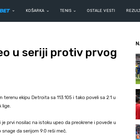
KOŠARKA
TENIS
OSTALE VESTI
REZULT
N
 u seriji protiv prvog
terenu ekipu Detroita sa 113:105 i tako poveli sa 2:1 u
lige.
i je prvi nosilac na istoku upeo da preokrene i povede u
snage da serijom 9:0 reši meč.