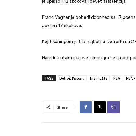
je upisao i 12 skokova i devet asistencija.
Franc Vagner je pobedi doprineo sa 17 poena,
poena i 17 skokova.
Kejd Kaningem je bio najbolji u Detroitu sa 
Naredna utakmica ove serije igra se u noći po
TAGS
Detroit Pistons
highlights
NBA
NBA P
Share