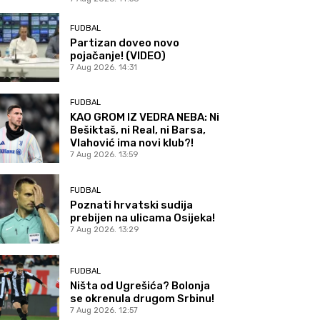
FUDBAL
Partizan doveo novo
pojačanje! (VIDEO)
7 Aug 2026. 14:31
FUDBAL
KAO GROM IZ VEDRA NEBA: Ni
Bešiktaš, ni Real, ni Barsa,
Vlahović ima novi klub?!
7 Aug 2026. 13:59
FUDBAL
Poznati hrvatski sudija
prebijen na ulicama Osijeka!
7 Aug 2026. 13:29
FUDBAL
Ništa od Ugrešića? Bolonja
se okrenula drugom Srbinu!
7 Aug 2026. 12:57