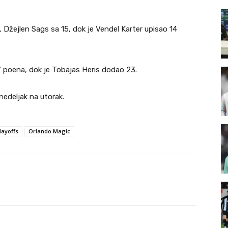
 Džejlen Sags sa 15, dok je Vendel Karter upisao 14
27 poena, dok je Tobajas Heris dodao 23.
nedeljak na utorak.
layoffs
Orlando Magic