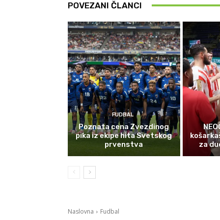
POVEZANI ČLANCI
FUDBAL
Poznata cena Zvezdinog
NEOČ
pika iz ekipe hita Svetskog
košarka
prvenstva
za due