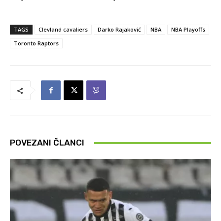
TAGS
Clevland cavaliers
Darko Rajaković
NBA
NBA Playoffs
Toronto Raptors
POVEZANI ČLANCI