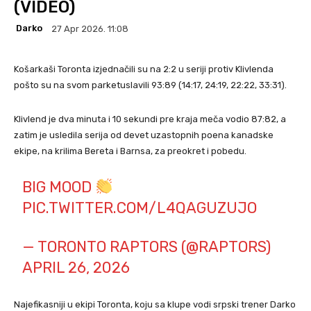
(VIDEO)
Darko
27 Apr 2026. 11:08
Košarkaši Toronta izjednačili su na 2:2 u seriji protiv Klivlenda
pošto su na svom parketuslavili 93:89 (14:17, 24:19, 22:22, 33:31).
Klivlend je dva minuta i 10 sekundi pre kraja meča vodio 87:82, a
zatim je usledila serija od devet uzastopnih poena kanadske
ekipe, na krilima Bereta i Barnsa, za preokret i pobedu.
BIG MOOD
PIC.TWITTER.COM/L4QAGUZUJO
— TORONTO RAPTORS (@RAPTORS)
APRIL 26, 2026
Najefikasniji u ekipi Toronta, koju sa klupe vodi srpski trener Darko