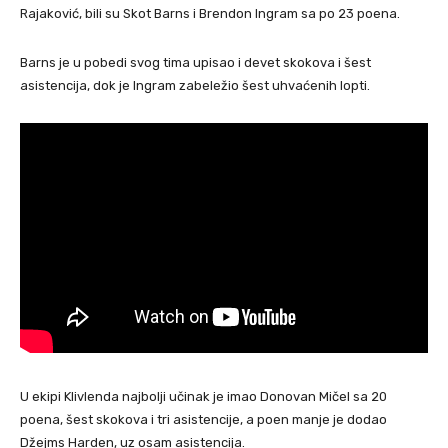
Rajaković, bili su Skot Barns i Brendon Ingram sa po 23 poena.
Barns je u pobedi svog tima upisao i devet skokova i šest
asistencija, dok je Ingram zabeležio šest uhvaćenih lopti.
U ekipi Klivlenda najbolji učinak je imao Donovan Mičel sa 20
poena, šest skokova i tri asistencije, a poen manje je dodao
Džejms Harden, uz osam asistencija.