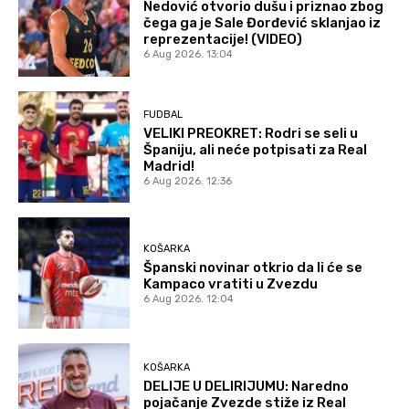
Nedović otvorio dušu i priznao zbog
čega ga je Sale Đorđević sklanjao iz
reprezentacije! (VIDEO)
6 Aug 2026. 13:04
FUDBAL
VELIKI PREOKRET: Rodri se seli u
Španiju, ali neće potpisati za Real
Madrid!
6 Aug 2026. 12:36
KOŠARKA
Španski novinar otkrio da li će se
Kampaco vratiti u Zvezdu
6 Aug 2026. 12:04
KOŠARKA
DELIJE U DELIRIJUMU: Naredno
pojačanje Zvezde stiže iz Real