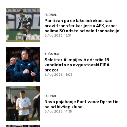
FUDBAL
Partizan ga se lako odrekao, sad
pravi transfer karijere u AEK, crno-
belima 30 odsto od cele transakcije!
6 Aug 2026. 15:31
KOŠARKA
Selektor Alimpijević odredio 18
kandidata za avgustovski FIBA
prozor
6 Aug 2026. 15:02
FUDBAL
Novo pojačanje Partizana: Oprostio
se od bivšeg kluba!
6 Aug 2026. 14:35