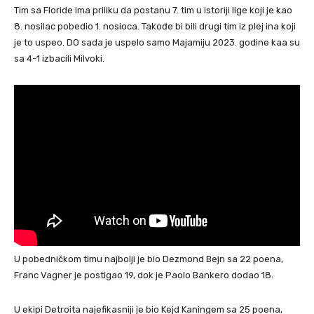
Tim sa Floride ima priliku da postanu 7. tim u istoriji lige koji je kao
8. nosilac pobedio 1. nosioca. Takođe bi bili drugi tim iz plej ina koji
je to uspeo. DO sada je uspelo samo Majamiju 2023. godine kaa su
sa 4-1 izbacili Milvoki.
U pobedničkom timu najbolji je bio Dezmond Bejn sa 22 poena,
Franc Vagner je postigao 19, dok je Paolo Bankero dodao 18.
U ekipi Detroita najefikasniji je bio Kejd Kaningem sa 25 poena,