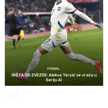
FUDBAL
NIŠTA OD ZVEZDE: Aleksa Terzić se vraća u
Seriju A!