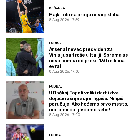
KOŠARKA
Majk Tobi na pragu novog kluba
8 Aug 2026. 17:59
FUDBAL
Arsenal novac predviđen za
Vinisijusa troše u Italiji: Sprema se
nova bomba od preko 130 miliona
evra!
8 Aug 2026. 17:30
FUDBAL
U Bačkoj Topoli veliki derbi dva
dojučerašnja superligaša, Milijaš
poručuje: Ako hoćemo prvo mesto,
moramo da gledamo sebe!
8 Aug 2026. 17:00
FUDBAL