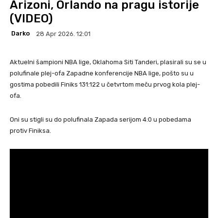
Arizoni, Orlando na pragu istorije
(VIDEO)
Darko
28 Apr 2026. 12:01
Aktuelni šampioni NBA lige, Oklahoma Siti Tanderi, plasirali su se u
polufinale plej-ofa Zapadne konferencije NBA lige, pošto su u
gostima pobedili Finiks 131:122 u četvrtom meču prvog kola plej-
ofa.
Oni su stigli su do polufinala Zapada serijom 4:0 u pobedama
protiv Finiksa.