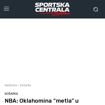
Naslovna
Košarka
KOŠARKA
NBA: Oklahomina “metla” u