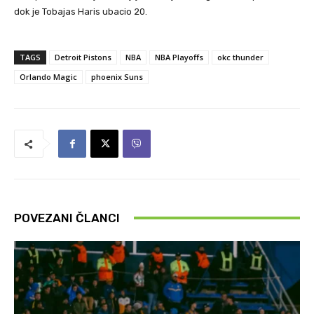
dok je Tobajas Haris ubacio 20.
TAGS
Detroit Pistons
NBA
NBA Playoffs
okc thunder
Orlando Magic
phoenix Suns
POVEZANI ČLANCI