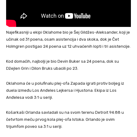
Najefikasniji u ekipi Oklahome bio je Šej Gildžes-Aleksander, koji je
učinak od 31 poena, osam asistencija i dva skoka, dok je Čet
Holmgren postigao 24 poena uz 12 uhvaćenih lopti i tri asistencije.
Kod domaćih, najbolji je bio Devin Buker sa 24 poena, dok su
Džejlen Grin i Dilon Bruks ubacili po 23.
Oklahoma će u polufinalu plej-ofa Zapada igrati protiv boljeg iz
duela između Los Anđeles Lejkersa i Hjustona. Ekipa iz Los
Anđelesa vodi 3:1 u seriji.
Košarkaši Orlanda savladali su na svom terenu Detroit 94:88 u
četvrtom meču prvog kola plej-ofa Istoka. Orlando je ovim
trijumfom poveo sa 3:1 u seriji.