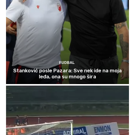
FUDBAL
Stanković posle Pazara: Sve nek ide na moja
leđa, ona su mnogo šira