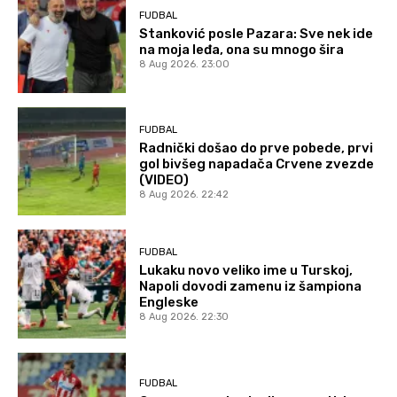
FUDBAL
Stanković posle Pazara: Sve nek ide
na moja leđa, ona su mnogo šira
8 Aug 2026. 23:00
FUDBAL
Radnički došao do prve pobede, prvi
gol bivšeg napadača Crvene zvezde
(VIDEO)
8 Aug 2026. 22:42
FUDBAL
Lukaku novo veliko ime u Turskoj,
Napoli dovodi zamenu iz šampiona
Engleske
8 Aug 2026. 22:30
FUDBAL