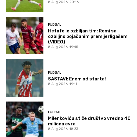
8 Aug 2026. 20:16
FUDBAL
Hetafe je ozbiljan tim: Remi sa
ozbiljno pojačanim premijerligašem
(VIDEO)
8 Aug 2026. 19:45
FUDBAL
SASTAVI: Enem od starta!
8 Aug 2026. 19:11
FUDBAL
Milenkoviću stiže društvo vredno 40
miliona evra
8 Aug 2026. 18:33