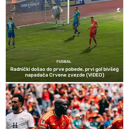
FUDBAL
Radnički došao do prve pobede, prvi gol bivšeg
napadača Crvene zvezde (VIDEO)