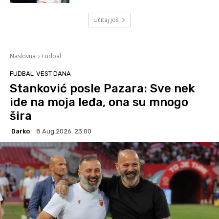
Učitaj još