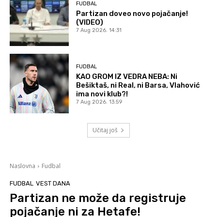
FUDBAL
Partizan doveo novo pojačanje!
(VIDEO)
7 Aug 2026. 14:31
FUDBAL
KAO GROM IZ VEDRA NEBA: Ni
Bešiktaš, ni Real, ni Barsa, Vlahović
ima novi klub?!
7 Aug 2026. 13:59
Učitaj još