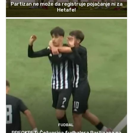
Partizan ne može da registruje pojačanje ni za
Hetafe!
FUDBAL
PREOKRET: Četvorica fudbalera Partizana na