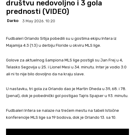
društvu nedovoljno i 3 gola
prednosti (VIDEO)
Darko
3 May 2026. 10:20
Fudbaleri Orlando Sitija pobedili su u gostima ekipu Intera iz
Majamija 4:3 (1:3) u derbiju Floride u okviru MLS lige.
Golove za aktuelnog šampiona MLS lige postigli su Jan Frej u 4,
Telasko Segovija u 25. i Lionel Mesi u 34. minutu. Inter je vodio 3:0
ali ni to nije bilo dovoljno da na kraju slave.
U nastavku, tri gola za Orlando dao je Martin Oheda u 39, 68. i 78.
(penal), dok je pobednički gol postigao Tajris Spajser u 93. minutu.
Fudbaleri Intera se nalaze na trećem mestu na tabeli Istočne
konferencije MLS lige sa 19 bodova, dok je Orlando 13. sa 10.