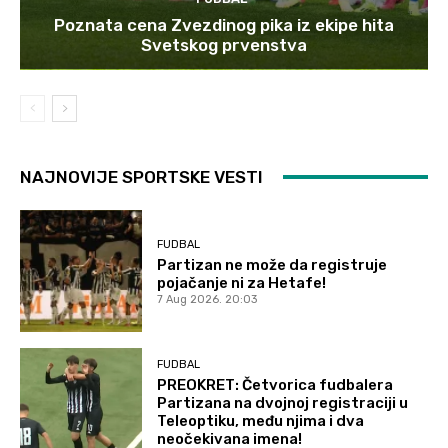
Poznata cena Zvezdinog pika iz ekipe hita
Svetskog prvenstva
NAJNOVIJE SPORTSKE VESTI
FUDBAL
Partizan ne može da registruje
pojačanje ni za Hetafe!
7 Aug 2026. 20:03
FUDBAL
PREOKRET: Četvorica fudbalera
Partizana na dvojnoj registraciji u
Teleoptiku, među njima i dva
neočekivana imena!