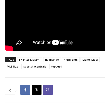
TAGS
FK Inter Majami
fk orlando
highlights
Lionel Mesi
MLS liga
sportskacentrala
topvesti