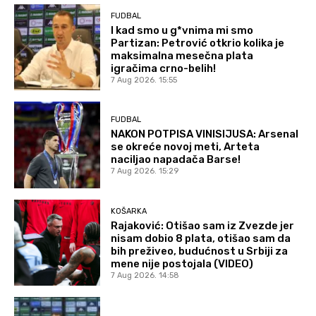
FUDBAL
I kad smo u g*vnima mi smo
Partizan: Petrović otkrio kolika je
maksimalna mesečna plata
igračima crno-belih!
7 Aug 2026. 15:55
FUDBAL
NAKON POTPISA VINISIJUSA: Arsenal
se okreće novoj meti, Arteta
naciljao napadača Barse!
7 Aug 2026. 15:29
KOŠARKA
Rajaković: Otišao sam iz Zvezde jer
nisam dobio 8 plata, otišao sam da
bih preživeo, budućnost u Srbiji za
mene nije postojala (VIDEO)
7 Aug 2026. 14:58