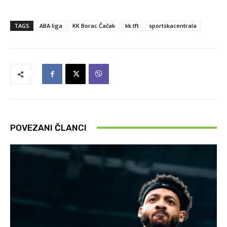
TAGS
ABA liga
KK Borac Čačak
kk tft
sportskacentrala
POVEZANI ČLANCI