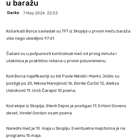
u baražu
Darko
7 May 2026. 22:53
Košarkaši Borca savladali su TFT iz Skoplja u prvom meču baraža
više nego ubedljivo 97:61.
Čačani su u potpunosti kontrolisali meč od prvog minuta i
utakmica je praktično rešena u prvom poluvremenu .
Kod Borca najefikasniji su bili Pavle Nikolić i Marko Jošilo su
postigli po 20, Nikola Manojlović 16, Đorđe Ćurčić 12, Aleksa
Uskoković 11, Uroš Čarapić 10 poena.
Kod ekipe iz Skoplja, Stenli Dejvis je postigao 17, Entoni Govens
devet, Vindel Gordon osam poena.
Naredni meč je 10. maja u Skoplju. Eventualna majstorica je na
programu 15.maja.