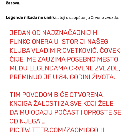
časova.
Legende nikada ne umiru
, stoji u saopštenju Crvene zvezde.
JEDAN OD NAJZNAČAJNIJIH
FUNKCIONERA U ISTORIJI NAŠEG
KLUBA VLADIMIR CVETKOVIĆ, ČOVEK
ČIJE IME ZAUZIMA POSEBNO MESTO
MEĐU LEGENDAMA CRVENE ZVEZDE,
PREMINUO JE U 84. GODINI ŽIVOTA.
TIM POVODOM BIĆE OTVORENA
KNJIGA ŽALOSTI ZA SVE KOJI ŽELE
DA MU ODAJU POČAST I OPROSTE SE
OD NJEGA.…
PIC.TWITTER.COM/ZAOMIGGOHL