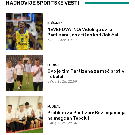
NAJNOVIJE SPORTSKE VESTI
KOŠARKA
NEVEROVATNO: Videli ga svi u
Partizanu, on otišao kod Jokića!
6 Aug 2026. 07:04
FUDBAL
Ovo je tim Partizana za meč protiv
Tobola!
5 Aug 2026. 22:59
FUDBAL
Problem za Partizan: Bez pojačanja
na megdan Tobolu!
5 Aug 2026. 22:34