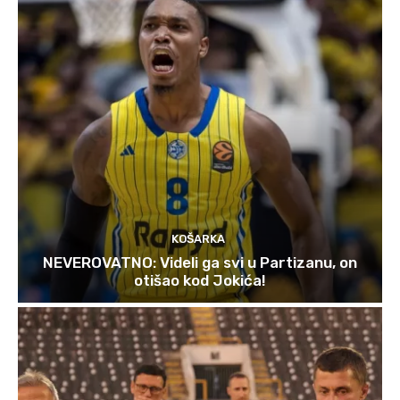
KOŠARKA
NEVEROVATNO: Videli ga svi u Partizanu, on
otišao kod Jokića!