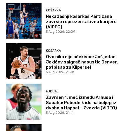
KOŠARKA
Nekadašnji košarkaš Partizana
završio reprezentativnu karijeru
(VIDEO)
5 Aug 2026. 22:09
KOŠARKA
Ovo niko nije očekivao: Još jedan
Jokićev saigrač napustio Denver,
potpisao za Kliperse!
5 Aug 2026. 21:38
FUDBAL
Završen 1. meč između Arhusa i
Sabaha: Pobednik ide na boljeg iz
dvoboja Hapoel – Zvezda (VIDEO)
5 Aug 2026. 21:14