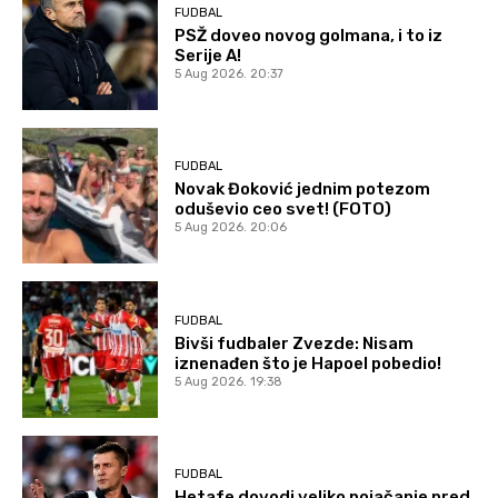
FUDBAL
PSŽ doveo novog golmana, i to iz
Serije A!
5 Aug 2026. 20:37
FUDBAL
Novak Đoković jednim potezom
oduševio ceo svet! (FOTO)
5 Aug 2026. 20:06
FUDBAL
Bivši fudbaler Zvezde: Nisam
iznenađen što je Hapoel pobedio!
5 Aug 2026. 19:38
FUDBAL
Hetafe dovodi veliko pojačanje pred