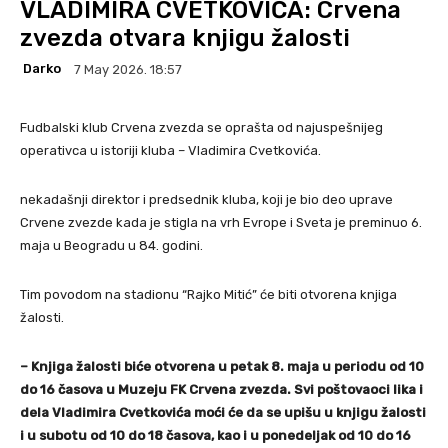
VLADIMIRA CVETKOVIĆA: Crvena
zvezda otvara knjigu žalosti
Darko
7 May 2026. 18:57
Fudbalski klub Crvena zvezda se oprašta od najuspešnijeg
operativca u istoriji kluba – Vladimira Cvetkovića.
nekadašnji direktor i predsednik kluba, koji je bio deo uprave
Crvene zvezde kada je stigla na vrh Evrope i Sveta je preminuo 6.
maja u Beogradu u 84. godini.
Tim povodom na stadionu “Rajko Mitić” će biti otvorena knjiga
žalosti.
– Knjiga žalosti biće otvorena u petak 8. maja u periodu od 10
do 16 časova u Muzeju FK Crvena zvezda. Svi poštovaoci lika i
dela Vladimira Cvetkovića moći će da se upišu u knjigu žalosti
i u subotu od 10 do 18 časova, kao i u ponedeljak od 10 do 16