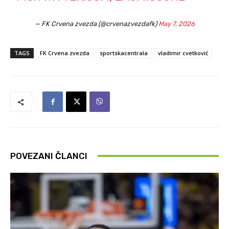
— FK Crvena zvezda (@crvenazvezdafk)
May 7, 2026
TAGS
FK Crvena zvezda
sportskacentrala
vladimir cvetković
POVEZANI ČLANCI